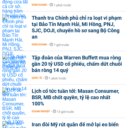
KINH DOANH
-
1 phút trước
Thanh tra Chính phủ chỉ ra loạt vi phạm
tại Bảo Tín Mạnh Hải, Mi Hồng, PNJ,
SJC, DOJI, chuyển hồ sơ sang Bộ Công
an
KINH DOANH
-
7 giờ trước
Tập đoàn của Warren Buffett mua ròng
gần 20 tỷ USD cổ phiếu, chấm dứt chuỗi
bán ròng 14 quý
QUỐC TẾ
-
1 phút trước
Lịch cổ tức tuần tới: Masan Consumer,
BSR, MB chốt quyền, tỷ lệ cao nhất
100%
DOANH NGHIỆP
-
13 giờ trước
Iran đòi Mỹ rút quân để mở lại eo biển