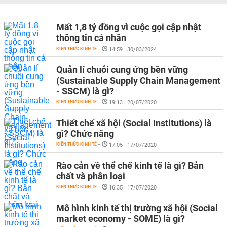
Mất 1,8 tỷ đồng vì cuộc gọi cập nhật
thông tin cá nhân
KIẾN THỨC KINH TẾ
-
14:59 | 30/03/2024
Quản lí chuỗi cung ứng bền vững
(Sustainable Supply Chain Management
- SSCM) là gì?
KIẾN THỨC KINH TẾ
-
19:13 | 20/07/2020
Thiết chế xã hội (Social Institutions) là
gì? Chức năng
KIẾN THỨC KINH TẾ
-
17:05 | 17/07/2020
Rào cản về thể chế kinh tế là gì? Bản
chất và phân loại
KIẾN THỨC KINH TẾ
-
16:35 | 17/07/2020
Mô hình kinh tế thị trường xã hội (Social
market economy - SOME) là gì?