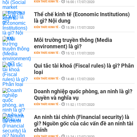
KIẾN THỨC KINH TẾ
-
16:00 | 17/07/2020
Thể chế kinh tế (Economic Institutions)
là gì? Nội dung
KIẾN THỨC KINH TẾ
-
15:39 | 17/07/2020
Môi trường truyền thông (Media
environment) là gì?
KIẾN THỨC KINH TẾ
-
15:12 | 17/07/2020
Qui tắc tài khoá (Fiscal rules) là gì? Phân
loại
KIẾN THỨC KINH TẾ
-
14:48 | 17/07/2020
Doanh nghiệp quốc phòng, an ninh là gì?
Quyền và nghĩa vụ
KIẾN THỨC KINH TẾ
-
11:52 | 17/07/2020
An ninh tài chính (Financial security) là
gì? Nguồn gốc của các vấn đề an ninh tài
chính
KIẾN THỨC KINH TẾ
-
11:24 | 17/07/2020