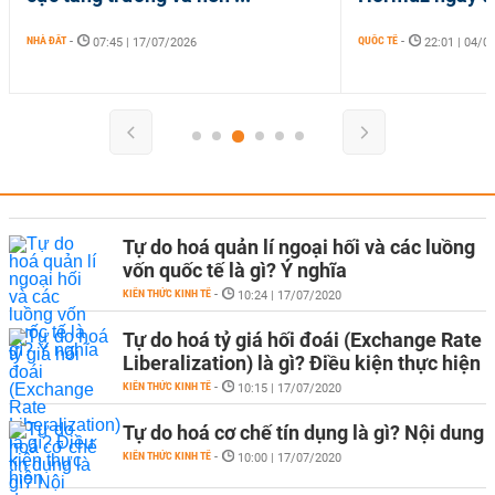
NHÀ ĐẤT
-
QUỐC TẾ
-
07:45 | 17/07/2026
22:01 | 04/0
Tự do hoá quản lí ngoại hối và các luồng
vốn quốc tế là gì? Ý nghĩa
KIẾN THỨC KINH TẾ
-
10:24 | 17/07/2020
Tự do hoá tỷ giá hối đoái (Exchange Rate
Liberalization) là gì? Điều kiện thực hiện
KIẾN THỨC KINH TẾ
-
10:15 | 17/07/2020
Tự do hoá cơ chế tín dụng là gì? Nội dung
KIẾN THỨC KINH TẾ
-
10:00 | 17/07/2020