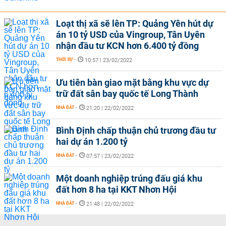
Loạt thị xã sẽ lên TP: Quảng Yên hút dự
án 10 tỷ USD của Vingroup, Tân Uyên
nhận đầu tư KCN hơn 6.400 tỷ đồng
THỜI SỰ
-
10:57 | 23/02/2022
Ưu tiên bàn giao mặt bằng khu vực dự
trữ đất sân bay quốc tế Long Thành
NHÀ ĐẤT
-
21:20 | 22/02/2022
Bình Định chấp thuận chủ trương đầu tư
hai dự án 1.200 tỷ
NHÀ ĐẤT
-
07:57 | 23/02/2022
Một doanh nghiệp trúng đấu giá khu
đất hơn 8 ha tại KKT Nhơn Hội
NHÀ ĐẤT
-
21:48 | 22/02/2022