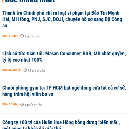
Thanh tra Chính phủ chỉ ra loạt vi phạm tại Bảo Tín Mạnh
Hải, Mi Hồng, PNJ, SJC, DOJI, chuyển hồ sơ sang Bộ Công
an
KINH DOANH
-
7 giờ trước
Lịch cổ tức tuần tới: Masan Consumer, BSR, MB chốt quyền,
tỷ lệ cao nhất 100%
DOANH NGHIỆP
-
13 giờ trước
Chuỗi phòng gym tại TP HCM bất ngờ đóng cửa tất cả cơ sở,
hàng trăm hội viên bơ vơ
KINH DOANH
-
1 phút trước
Công ty 100 tỷ của Huấn Hoa Hồng bỗng dưng ‘biến mất’,
một công ty khác đã giải thể