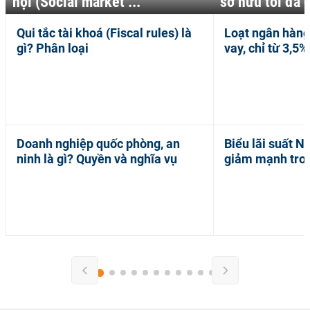
hội (Social market ...
sở hữu tối đa c
Qui tắc tài khoá (Fiscal rules) là
Loạt ngân hàng
IẾN
KIẾN
gì? Phân loại
vay, chỉ từ 3,5
HỨC
THỨC
INH
KINH
Ế
TẾ
-
21:30 | 13/07/2023
14:48 | 17/07/2020
Doanh nghiệp quốc phòng, an
Biểu lãi suất 
IẾN
KIẾN
ninh là gì? Quyền và nghĩa vụ
giảm mạnh tro
HỨC
THỨC
INH
KINH
Ế
TẾ
-
11:47 | 02/07/2020
11:52 | 17/07/2020