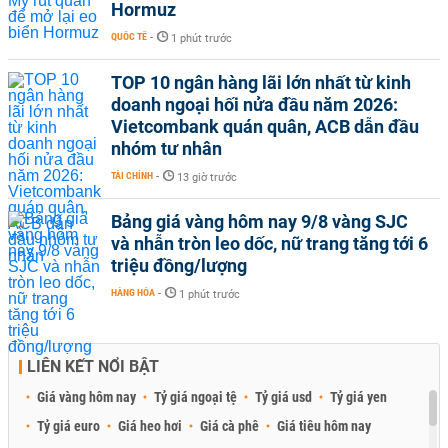
Hormuz
QUỐC TẾ
-
1 phút trước
TOP 10 ngân hàng lãi lớn nhất từ kinh
doanh ngoại hối nửa đầu năm 2026:
Vietcombank quán quân, ACB dẫn đầu
nhóm tư nhân
TÀI CHÍNH
-
13 giờ trước
Bảng giá vàng hôm nay 9/8 vàng SJC
và nhẫn tròn leo dốc, nữ trang tăng tới 6
triệu đồng/lượng
HÀNG HÓA
-
1 phút trước
LIÊN KẾT NỔI BẬT
Giá vàng hôm nay
Tỷ giá ngoại tệ
Tỷ giá usd
Tỷ giá yen
Tỷ giá euro
Giá heo hơi
Giá cà phê
Giá tiêu hôm nay