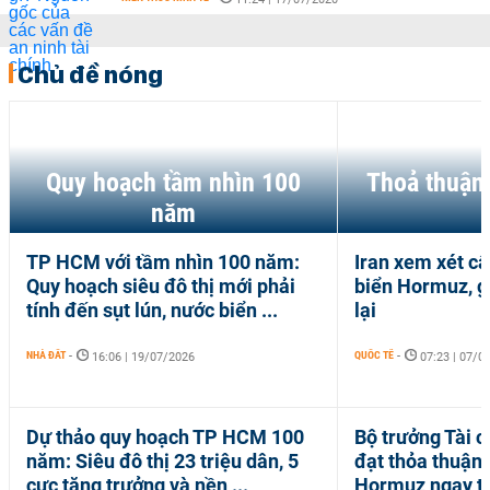
Chủ đề nóng
Quy hoạch tầm nhìn 100
Thoả thuận
năm
TP HCM với tầm nhìn 100 năm:
Iran xem xét c
Quy hoạch siêu đô thị mới phải
biển Hormuz, gi
tính đến sụt lún, nước biển ...
lại
NHÀ ĐẤT
-
QUỐC TẾ
-
16:06 | 19/07/2026
07:23 | 07/0
Dự thảo quy hoạch TP HCM 100
Bộ trưởng Tài c
năm: Siêu đô thị 23 triệu dân, 5
đạt thỏa thuận 
cực tăng trưởng và nền ...
Hormuz ngay tr