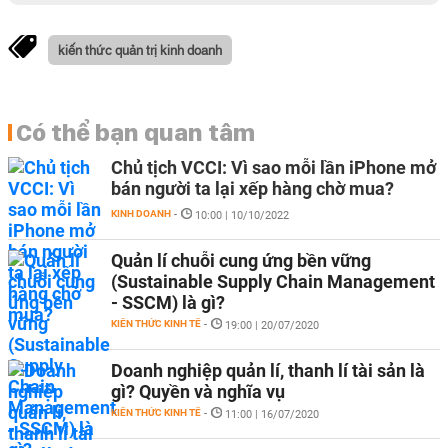
kiến thức quản trị kinh doanh
Có thể bạn quan tâm
Chủ tịch VCCI: Vì sao mỗi lần iPhone mở
bán người ta lại xếp hàng chờ mua?
KINH DOANH
-
10:00 | 10/10/2022
Quản lí chuỗi cung ứng bền vững
(Sustainable Supply Chain Management
- SSCM) là gì?
KIẾN THỨC KINH TẾ
-
19:00 | 20/07/2020
Doanh nghiệp quản lí, thanh lí tài sản là
gì? Quyền và nghĩa vụ
KIẾN THỨC KINH TẾ
-
11:00 | 16/07/2020