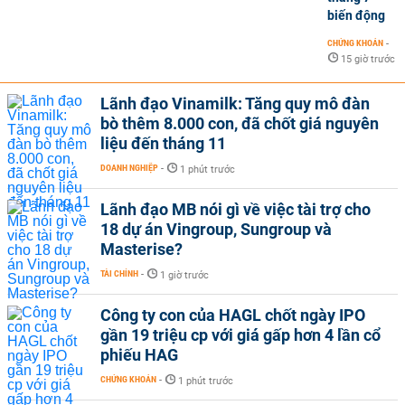
biến động
CHỨNG KHOÁN
-
15 giờ trước
Lãnh đạo Vinamilk: Tăng quy mô đàn
bò thêm 8.000 con, đã chốt giá nguyên
liệu đến tháng 11
DOANH NGHIỆP
-
1 phút trước
Lãnh đạo MB nói gì về việc tài trợ cho
18 dự án Vingroup, Sungroup và
Masterise?
TÀI CHÍNH
-
1 giờ trước
Công ty con của HAGL chốt ngày IPO
gần 19 triệu cp với giá gấp hơn 4 lần cổ
phiếu HAG
CHỨNG KHOÁN
-
1 phút trước