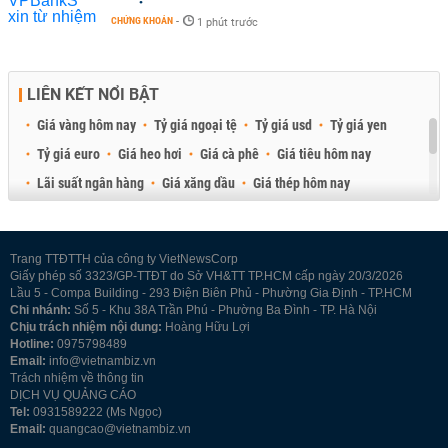
CHỨNG KHOÁN
-
1 phút trước
LIÊN KẾT NỔI BẬT
Giá vàng hôm nay
Tỷ giá ngoại tệ
Tỷ giá usd
Tỷ giá yen
Tỷ giá euro
Giá heo hơi
Giá cà phê
Giá tiêu hôm nay
Lãi suất ngân hàng
Giá xăng dầu
Giá thép hôm nay
Giá sầu riêng
Giá thịt heo
Giá gạo
Giá cao su
Best Retail Brokers
Diễn đàn đầu tư Việt Nam 2026
Trang TTĐTTH của công ty VietNewsCorp
Giấy phép số 3323/GP-TTĐT do Sở VH&TT TP.HCM cấp ngày 20/3/2026
Lầu 5 - Compa Building - 293 Điện Biên Phủ - Phường Gia Định - TP.HCM
Chi nhánh:
Số 5 - Khu 38A Trần Phú - Phường Ba Đình - TP. Hà Nội
Chịu trách nhiệm nội dung:
Hoàng Hữu Lợi
Hotline:
0975798489
Email:
info@vietnambiz.vn
Trách nhiệm về thông tin
DỊCH VỤ QUẢNG CÁO
Tel:
0931589222 (Ms Ngọc)
Email:
quangcao@vietnambiz.vn