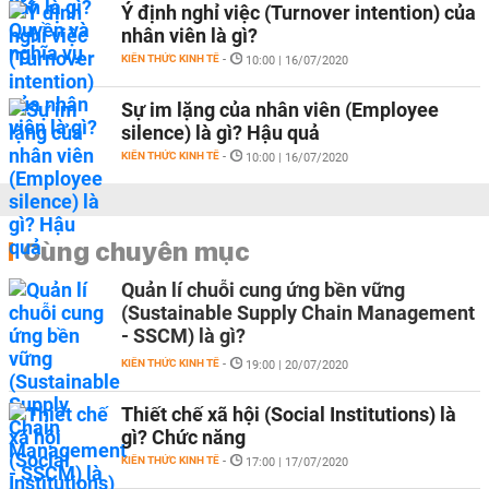
Ý định nghỉ việc (Turnover intention) của
nhân viên là gì?
KIẾN THỨC KINH TẾ
-
10:00 | 16/07/2020
Sự im lặng của nhân viên (Employee
silence) là gì? Hậu quả
KIẾN THỨC KINH TẾ
-
10:00 | 16/07/2020
Cùng chuyên mục
Quản lí chuỗi cung ứng bền vững
(Sustainable Supply Chain Management
- SSCM) là gì?
KIẾN THỨC KINH TẾ
-
19:00 | 20/07/2020
Thiết chế xã hội (Social Institutions) là
gì? Chức năng
KIẾN THỨC KINH TẾ
-
17:00 | 17/07/2020