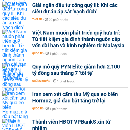
Giải ngân đầu tư công quý III: Khi các
siêu dự án áp sát 'vạch đích'
THỜI SỰ
-
20 phút trước
Việt Nam muốn phát triển quỹ hưu trí:
Từ tiết kiệm gia đình thành nguồn cấp
vốn dài hạn và kinh nghiệm từ Malaysia
QUỐC TẾ
-
1 phút trước
Quy mô quỹ PYN Elite giảm hơn 2.100
tỷ đồng sau tháng 7 ‘tồi tệ’
CHỨNG KHOÁN
-
1 phút trước
Iran xem xét cấm tàu Mỹ qua eo biển
Hormuz, giá dầu bật tăng trở lại
QUỐC TẾ
-
1 phút trước
Thành viên HĐQT VPBankS xin từ
nhiệm