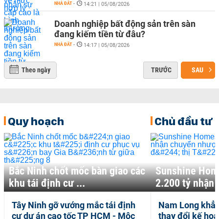
NHÀ ĐẤT
-
14:21 | 05/08/2026
Doanh nghiệp bất động sản trên sàn
đang kiếm tiền từ đâu?
NHÀ ĐẤT
-
14:17 | 05/08/2026
Theo ngày
TRƯỚC
SAU
Quy hoạch
Chủ đầu tư
Bắc Ninh chốt mốc bàn giao các
Sunshine Home
khu tái định cư ...
2.200 tỷ nhận 
Tây Ninh gỡ vướng mắc tái định
Nam Long khẳn
HÀ
NHÀ
cư dự án cao tốc TP HCM - Mộc
thay đổi kế ho
ẤT
ĐẤT