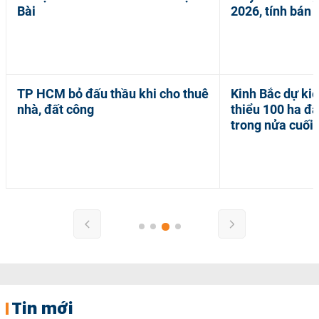
Bài
2026, tính bán 
-
19 giờ trước
23:13 | 27/07/2026
TP HCM bỏ đấu thầu khi cho thuê
Kinh Bắc dự kiế
HÀ
NHÀ
nhà, đất công
thiểu 100 ha đ
ẤT
ĐẤT
trong nửa cuối
-
14:31 | 07/08/2026
21:04 | 27/07/2026
Tin mới