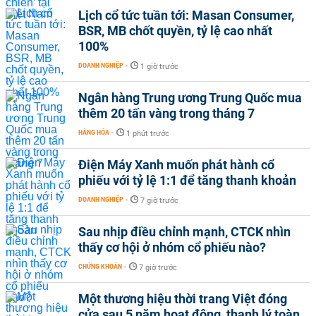
Lịch cổ tức tuần tới: Masan Consumer,
BSR, MB chốt quyền, tỷ lệ cao nhất
100%
DOANH NGHIỆP
-
1 giờ trước
Ngân hàng Trung ương Trung Quốc mua
thêm 20 tấn vàng trong tháng 7
HÀNG HÓA
-
1 phút trước
Điện Máy Xanh muốn phát hành cổ
phiếu với tỷ lệ 1:1 để tăng thanh khoản
DOANH NGHIỆP
-
7 giờ trước
Sau nhịp điều chỉnh mạnh, CTCK nhìn
thấy cơ hội ở nhóm cổ phiếu nào?
CHỨNG KHOÁN
-
7 giờ trước
Một thương hiệu thời trang Việt đóng
cửa sau 5 năm hoạt động, thanh lý toàn