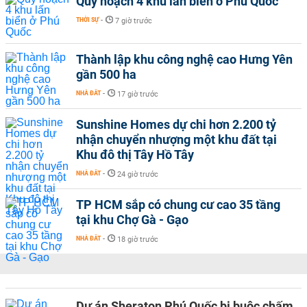
Quy hoạch 4 khu lấn biển ở Phú Quốc
THỜI SỰ
-
7 giờ trước
Thành lập khu công nghệ cao Hưng Yên
gần 500 ha
NHÀ ĐẤT
-
17 giờ trước
Sunshine Homes dự chi hơn 2.200 tỷ
nhận chuyển nhượng một khu đất tại
Khu đô thị Tây Hồ Tây
NHÀ ĐẤT
-
24 giờ trước
TP HCM sắp có chung cư cao 35 tầng
tại khu Chợ Gà - Gạo
NHÀ ĐẤT
-
18 giờ trước
Dự án Sheraton Phú Quốc bị buộc chấm