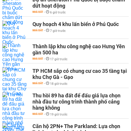
dứt hoạt động
NHÀ ĐẤT
-
6 giờ trước
Quy hoạch 4 khu lấn biển ở Phú Quốc
NHÀ ĐẤT
-
7 giờ trước
Thành lập khu công nghệ cao Hưng Yên
gần 500 ha
NHÀ ĐẤT
-
17 giờ trước
TP HCM sắp có chung cư cao 35 tầng tại
khu Chợ Gà - Gạo
NHÀ ĐẤT
-
18 giờ trước
Thu hồi 89 ha đất để đấu giá lựa chọn
nhà đầu tư công trình thành phố cảng
hàng không
NHÀ ĐẤT
-
19 giờ trước
Căn hộ 2PN+ The Parkland: Lựa chọn