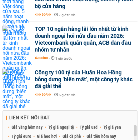
bộ cửa hàng
KINH DOANH
-
7 giờ trước
TOP 10 ngân hàng lãi lớn nhất từ kinh
doanh ngoại hối nửa đầu năm 2026:
Vietcombank quán quân, ACB dẫn đầu
nhóm tư nhân
TÀI CHÍNH
-
1 giờ trước
Công ty 100 tỷ của Huấn Hoa Hồng
bỗng dưng ‘biến mất’, một công ty khác
đã giải thể
KINH DOANH
-
6 giờ trước
LIÊN KẾT NỔI BẬT
Giá vàng hôm nay
Tỷ giá ngoại tệ
Tỷ giá usd
Tỷ giá yen
Tỷ giá euro
Giá heo hơi
Giá cà phê
Giá tiêu hôm nay