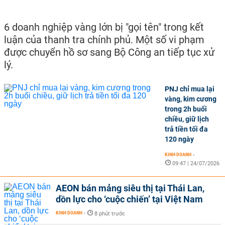
6 doanh nghiệp vàng lớn bị "gọi tên" trong kết
luận của thanh tra chính phủ. Một số vi phạm
được chuyển hồ sơ sang Bộ Công an tiếp tục xử
lý.
PNJ chỉ mua lại
vàng, kim cương
trong 2h buổi
chiều, giữ lịch
trả tiền tối đa
120 ngày
KINH DOANH
-
09:47 | 24/07/2026
AEON bán mảng siêu thị tại Thái Lan,
dồn lực cho ‘cuộc chiến’ tại Việt Nam
KINH DOANH
-
8 phút trước