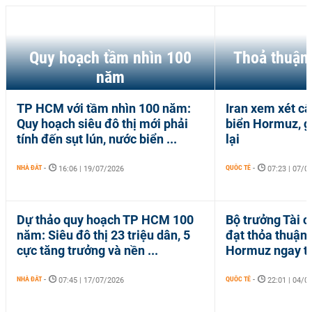
Quy hoạch tầm nhìn 100
Thoả thuận
năm
TP HCM với tầm nhìn 100 năm:
Iran xem xét c
Quy hoạch siêu đô thị mới phải
biển Hormuz, gi
tính đến sụt lún, nước biển ...
lại
NHÀ ĐẤT
-
QUỐC TẾ
-
16:06 | 19/07/2026
07:23 | 07/0
Dự thảo quy hoạch TP HCM 100
Bộ trưởng Tài c
năm: Siêu đô thị 23 triệu dân, 5
đạt thỏa thuận 
cực tăng trưởng và nền ...
Hormuz ngay tr
NHÀ ĐẤT
-
QUỐC TẾ
-
07:45 | 17/07/2026
22:01 | 04/0