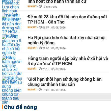
linh hoạt cho hành trình an cư
NHÀ ĐẤT
-
19 giờ trước
Đề xuất 28 khu đô thị nén dọc đường sắt
TP HCM - Cần Thơ
NHÀ ĐẤT
-
06:57 | 07/08/2026
Hà Nội giao hơn 6 ha đất xây nhà xã hội
nghìn tỷ đồng
NHÀ ĐẤT
-
22:00 | 06/08/2026
Hàng trăm người sập bẫy nhà ở xã hội và
4 dự án 'ma' ở TP HCM
NHÀ ĐẤT
-
20:15 | 06/08/2026
'Giới hạn thời hạn sử dụng không biến
chung cư thành tiêu sản'
NHÀ ĐẤT
-
15:02 | 06/08/2026
Chủ đề nóng