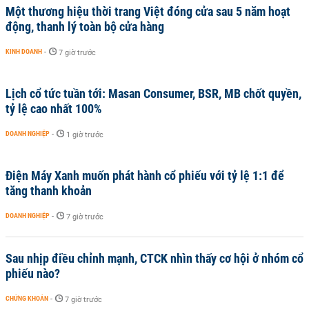
Một thương hiệu thời trang Việt đóng cửa sau 5 năm hoạt
động, thanh lý toàn bộ cửa hàng
KINH DOANH
-
7 giờ trước
Lịch cổ tức tuần tới: Masan Consumer, BSR, MB chốt quyền,
tỷ lệ cao nhất 100%
DOANH NGHIỆP
-
1 giờ trước
Điện Máy Xanh muốn phát hành cổ phiếu với tỷ lệ 1:1 để
tăng thanh khoản
DOANH NGHIỆP
-
7 giờ trước
Sau nhịp điều chỉnh mạnh, CTCK nhìn thấy cơ hội ở nhóm cổ
phiếu nào?
CHỨNG KHOÁN
-
7 giờ trước