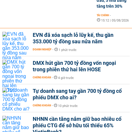
đầu, 5 nhà băng
tăng trên 30%
TÀI CHÍNH
-
15:12 | 05/08/2026
EVN đã xóa sạch lỗ lũy kế, thu gần
353.000 tỷ đồng sau nửa năm
DOANH NGHIỆP
-
1 phút trước
DMX hút gần 700 tỷ đồng vốn ngoại
trong phiên thứ hai lên HOSE
CHỨNG KHOÁN
-
4 giờ trước
Tự doanh sang tay gần 700 tỷ đồng cổ
phiếu DMX cho ai?
CHỨNG KHOÁN
-
10 phút trước
NHNN cần tăng nắm giữ bao nhiêu cổ
phiếu CTG để sở hữu tối thiểu 65%
VietinBank?