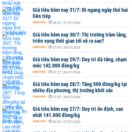
Giá tiêu hôm nay 31/7: Đi ngang ngày thứ hai
liên tiếp
HÀNG HÓA
-
08:53 | 31/07/2026
Giá tiêu hôm nay 30/7: Thị trường trầm lắng,
triển vọng thời gian tới sẽ ra sao?
HÀNG HÓA
-
07:00 | 30/07/2026
Giá tiêu hôm nay 29/7: Duy trì đà tăng, chạm
mốc 142.000 đồng/kg
HÀNG HÓA
-
07:27 | 29/07/2026
Giá tiêu hôm nay 28/7: Tăng 500 đồng/kg tại
nhiều địa phương, thị trường khởi sắc
HÀNG HÓA
-
07:29 | 28/07/2026
Giá tiêu hôm nay 27/7: Duy trì ổn định, cao
nhất 141.000 đồng/kg
HÀNG HÓA
-
06:04 | 27/07/2026