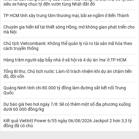
siêu xe hàng chục tỷ đến vườn tùng Nhật đắt đỏ
và các ngành thực phẩm cũng như chăn nuôi gia súc, gia cầm.
Mỹ và Brazil là những thị trường cung cấp nguồn đậu tương nhập
TP HCM tính xây trung tâm thương mại, bãi xe ngầm ở Bến Thành
khẩu lớn nhất cho Việt Nam.
Thị trường Việt Nam hiện nay đang khá phụ thuộc vào việc nhập
Chuyên gia hiến kế tái thiết sông Hồng, mở không gian phát triển cho
khẩu dàu thực vật thô và tinh luyện để đáp ứng nhu cầu sử dụng
Hà Nội
trong nước.
Dù các nhà máy ép dầu thương mại đã gia tăng công suất song
Chủ tịch Vietcombank: Không thể quản lý rủi ro tài sản mã hóa theo
cách truyền thống
Việt Nam vẫn phải nhập khẩu khoảng 812.000 tấn dầu tinh luyện
để đáp ứng nhu cầu sử dụng trong nước.
Hàng trăm người sập bẫy nhà ở xã hội và 4 dự án 'ma' ở TP HCM
Tuy sản lượng nhập khẩu lớn nhưng sản lượng xất khẩu dầu thực
vật và mỡ động vật của Việt Nam cũng tăng mạnh mẽ, đặc biệt là
Tổng Bí thư, Chủ tịch nước: Làm rõ trách nhiệm khi dự án chậm tiến
dầu cọ và dầu đậu tương tinh luyện.
độ, đội vốn
Dầu – hạt nhập khẩu dùng để làm gì?
Khoảng 80% dầu, hạt nhập khẩu dùng để ép dầu, 20% còn lại
Quảng Ninh tính chi 80.000 tỷ đồng làm đường sắt kết nối Trung
được dùng làm nguyên liệu chế biến thực phẩm cho con người và
Quốc
làm thức ăn trực tiếp cho động vật.
Sản lượng sản xuất được trong nước chủ yếu phục vụ ngành chế
Dự báo giá heo hơi ngày 7/8: Sẽ có thêm một số địa phương xuống
dưới 60.000 đồng/kg
biện đậu phụ và sữa đậu nành với những cơ sở sản xuất quy mô
vừa và nhỏ. Đậu – hạt từ đậu tương vẫn là nguồn nguyên liệu
Kết quả Vietlott Power 6/55 ngày 06/08/2026 Jackpot 2 hơn 3,3 tỷ
chính để phục vụ các nhà máy ép dầu trong và ngoài nước.
đồng đã có chủ
Nhiều người Việt Nam hiện nay quan tâm tới sức khỏe, tim mạch
và thần kinh nên họ sử dụng dầu – hạt để đảm bảo thay cho dầu,