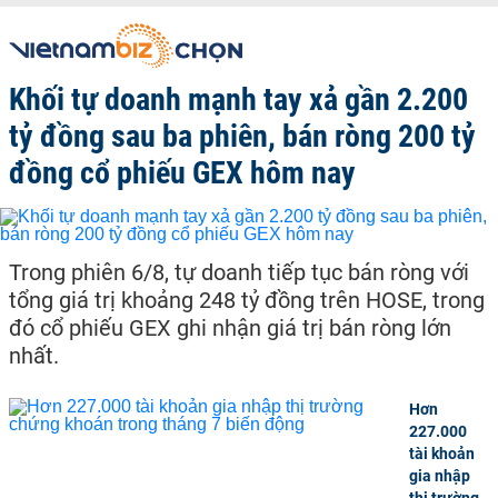
mỡ từ động vật. Sản lượng dầu thực vật được tiêu thụ ra thị
trường nagfy một lớn.
VietnamBiz tổng hợp từ các cơ quan báo chí chính thống và uy tín
trong nước thông tin về thị trường dầu – hạt trên thế giới, các hoạt
Khối tự doanh mạnh tay xả gần 2.200
động xuất khẩu và nhập khẩu tại thị trường Việt Nam.
Các thông tin liên quan
dầu hạt
nho, hướng dương, cải từ các
tỷ đồng sau ba phiên, bán ròng 200 tỷ
quốc gia như Nhật Bản, Trung Quốc hay các loại tinh dầu cọ
Malaysia, Indonesia trên sàn giao dịch quốc tế.
đồng cổ phiếu GEX hôm nay
Tổng quan tinh dầu hạt cọ, hướng dương Malaysia,
Indonesia
Indonesia đang phản ứng với dư luận quốc tế về chính sách
chống phá giá dầu cọ từ khối liên minh châu Âu.
Trong phiên 6/8, tự doanh tiếp tục bán ròng với
tổng giá trị khoảng 248 tỷ đồng trên HOSE, trong
đó cổ phiếu GEX ghi nhận giá trị bán ròng lớn
nhất.
Hơn
227.000
tài khoản
gia nhập