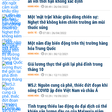
ăn với thời hạn không xác định
HÀNG HÓA
-
08:49 | 26/04/2022
Một 'mặt trận' khác giữa dòng chiến sự:
Nghẹt thở không kém chiến trường ám mùi
thuốc súng
QUỐC TẾ
-
07:00 | 26/04/2022
Một năm đầy biến động trên thị trường hàng
hóa Trung Quốc
HÀNG HÓA
-
01:30 | 30/12/2021
Giá lương thực thế giới lại phá đỉnh trong
tháng 10
HÀNG HÓA
-
11:36 | 12/11/2021
WSJ: Nguồn cung cà phê, thiếc đứt đoạn khi
sóng COVID ập đến Việt Nam và châu Á
HÀNG HÓA
-
10:29 | 19/09/2021
Tình trạng thiếu lao động do đại dịch có thể
khiến sản lượng dầu cọ của Malaysia giảm