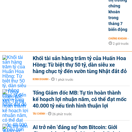
thị trường
chứng
khoán
trong
tháng 7
biến động
CHỨNG KHOÁN
-
2 giờ trước
Khối tài sản hàng trăm tỷ của Huấn Hoa
Hồng: Từ biệt thự 50 tỷ, dàn siêu xe
hàng chục tỷ đến vườn tùng Nhật đắt đỏ
KINH DOANH
-
1 phút trước
Tổng Giám đốc MB: Tự tin hoàn thành
kế hoạch lợi nhuận năm, có thể đạt mốc
40.000 tỷ nếu tình hình thuận lợi
TÀI CHÍNH
-
26 phút trước
AI trở nên 'đáng sợ' hơn Bitcoin: Giới