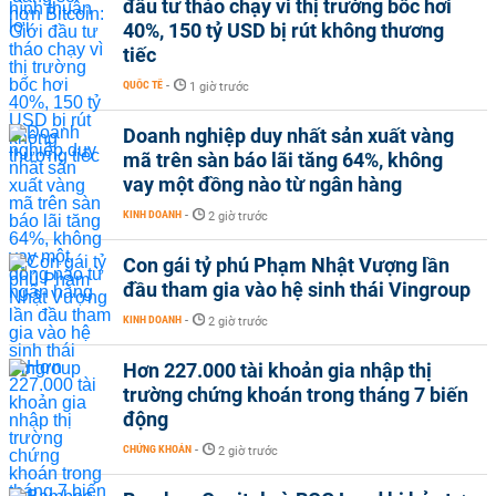
đầu tư tháo chạy vì thị trường bốc hơi
40%, 150 tỷ USD bị rút không thương
tiếc
QUỐC TẾ
-
1 giờ trước
Doanh nghiệp duy nhất sản xuất vàng
mã trên sàn báo lãi tăng 64%, không
vay một đồng nào từ ngân hàng
KINH DOANH
-
2 giờ trước
Con gái tỷ phú Phạm Nhật Vượng lần
đầu tham gia vào hệ sinh thái Vingroup
KINH DOANH
-
2 giờ trước
Hơn 227.000 tài khoản gia nhập thị
trường chứng khoán trong tháng 7 biến
động
CHỨNG KHOÁN
-
2 giờ trước