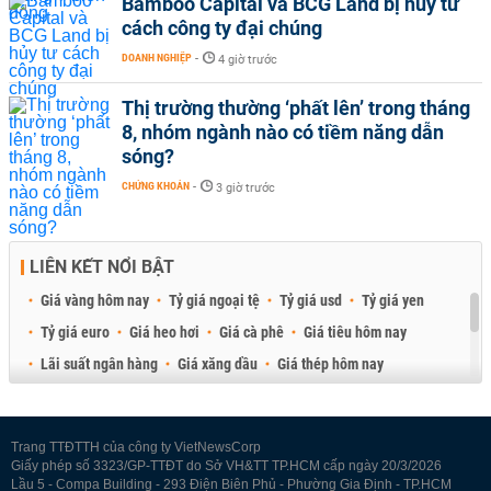
Bamboo Capital và BCG Land bị hủy tư
cách công ty đại chúng
DOANH NGHIỆP
-
4 giờ trước
Thị trường thường ‘phất lên’ trong tháng
8, nhóm ngành nào có tiềm năng dẫn
sóng?
CHỨNG KHOÁN
-
3 giờ trước
LIÊN KẾT NỔI BẬT
Giá vàng hôm nay
Tỷ giá ngoại tệ
Tỷ giá usd
Tỷ giá yen
Tỷ giá euro
Giá heo hơi
Giá cà phê
Giá tiêu hôm nay
Lãi suất ngân hàng
Giá xăng dầu
Giá thép hôm nay
Giá sầu riêng
Giá thịt heo
Giá gạo
Giá cao su
Best Retail Brokers
Diễn đàn đầu tư Việt Nam 2026
Trang TTĐTTH của công ty VietNewsCorp
Giấy phép số 3323/GP-TTĐT do Sở VH&TT TP.HCM cấp ngày 20/3/2026
Lầu 5 - Compa Building - 293 Điện Biên Phủ - Phường Gia Định - TP.HCM