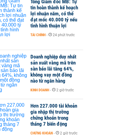
Tổng Giám đốc MB: Tự
tin hoàn thành kế hoạch
lợi nhuận năm, có thể
đạt mốc 40.000 tỷ nếu
tình hình thuận lợi
TÀI CHÍNH
-
24 phút trước
Doanh nghiệp duy nhất
sản xuất vàng mã trên
sàn báo lãi tăng 64%,
không vay một đồng
nào từ ngân hàng
KINH DOANH
-
2 giờ trước
Hơn 227.000 tài khoản
gia nhập thị trường
chứng khoán trong
tháng 7 biến động
CHỨNG KHOÁN
-
2 giờ trước