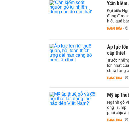
'Cần kiểm 
Đại biểu Ng
đang được dù
hiệu quả bảo
HÀNG HÓA
-
Áp lực lớn
cấp thiết
Trước những
lớn nhất của
chưa từng c
HÀNG HÓA
-
Mỹ áp thuế
Ngành gỗ Vi
ông Trump. 
phải chịu áp
HÀNG HÓA
-