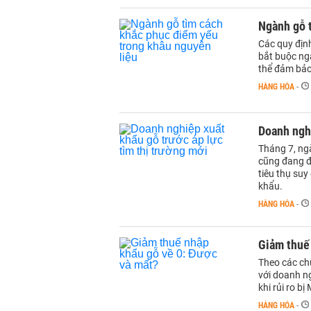
Ngành gỗ 
Các quy định
bắt buộc ngà
thể đảm bảo
HÀNG HÓA
-
Doanh nghi
Tháng 7, ngà
cũng đang đ
tiêu thụ su
khẩu.
HÀNG HÓA
-
Giảm thuế
Theo các chu
với doanh ng
khi rủi ro b
HÀNG HÓA
-