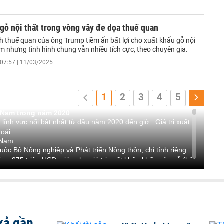
gỗ nội thất trong vòng vây đe dọa thuế quan
h thuế quan của ông Trump tiềm ẩn bất lợi cho xuất khẩu gỗ nội
m nhưng tình hình chung vẫn nhiều tích cực, theo chuyên gia.
07:57 | 11/03/2025
1
2
3
4
5
t Nam trong năm 2020
 lĩnh vực nổi bật nhất từ đầu năm 2020 đến giờ. Giá trị xuất
oái.
t Nam
ộc Bộ Nông nghiệp và Phát triển Nông thôn, chỉ tính riêng
ảng 875 triệu USD, giúp cho giá trị xuất khẩu khẩu của gỗ (bột
lên 3278 tỉ USD.
 2018. Giá trị xuất siêu đạt 2,488 tỉ USD. Các thị trường xuất
n nay vẫn là Mỹ, Nhật Bản, châu Âu, Trung Quốc và Hàn
 khoảng 87% tổng kim ngạch xuất khẩu lâm sản.
019 ước tính khoảng 210 triệu USD, từ đó có thể thấy tổng
xả gần
/2019 đạt giá trị 790 triệu USD so với năm 2018. Con số này