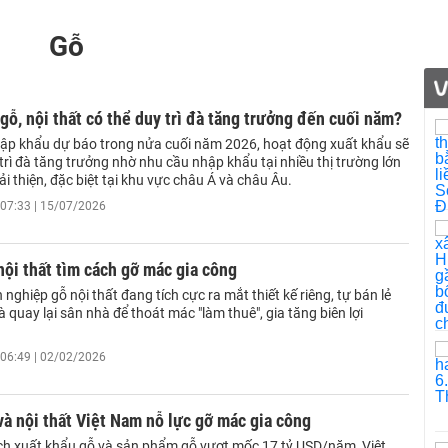
Gỗ
gỗ, nội thất có thể duy trì đà tăng trưởng đến cuối năm?
ập khẩu dự báo trong nửa cuối năm 2026, hoạt động xuất khẩu sẽ
 trì đà tăng trưởng nhờ nhu cầu nhập khẩu tại nhiều thị trường lớn
i thiện, đặc biệt tại khu vực châu Á và châu Âu.
07:33 | 15/07/2026
ội thất tìm cách gỡ mác gia công
nghiệp gỗ nội thất đang tích cực ra mắt thiết kế riêng, tự bán lẻ
à quay lại sân nhà để thoát mác "làm thuê", gia tăng biên lợi
06:49 | 02/02/2026
à nội thất Việt Nam nỗ lực gỡ mác gia công
ch xuất khẩu gỗ và sản phẩm gỗ vượt mốc 17 tỷ USD/năm, Việt