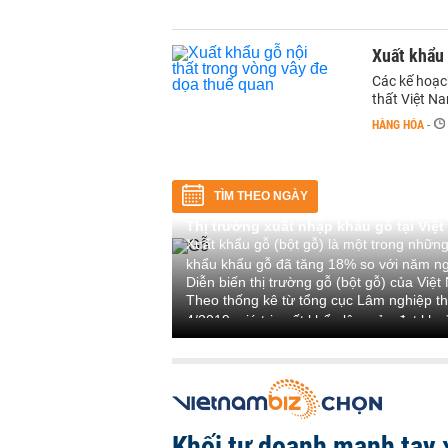
Xuất khẩu 
Các kế hoạc
thất Việt Na
HÀNG HÓA
-
TÌM THEO NGÀY
Thị trường xuất nhập khẫu gỗ tại Việ
Xuất khẩu gỗ (bột gỗ) là một trong những
khẩu khẩu gỗ đã tăng 18% so với năm ng
Diễn biến thị trường gỗ (bột gỗ) của Việ
Theo thống kê từ tổng cục Lâm nghiệp thu
4/2019, giá trị xuất khẩu lâm sản đạt kho
gỗ) trong 4 tháng đầu năm 2019 đã tăng 
Con số này tăng 17,8% so với cùng kỳ năm
khẩu lâm sản hàng đầu của Việt Nam hiệ
Quốc. Các thị trường này chiếm tỷ trọng
Giá trị kim ngạch nhập khẩu gỗ tháng 4/2
Khối tự doanh mạnh tay 
kim ngạch nhập khẩu gỗ (bột gỗ) tháng 4