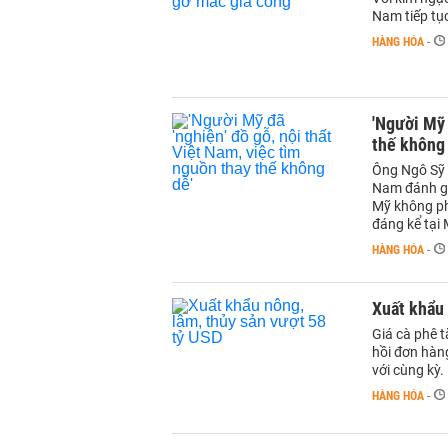
Nam tiếp tục
HÀNG HÓA
-
'Người Mỹ 
thế không 
Ông Ngô Sỹ H
Nam đánh gi
Mỹ không phả
đáng kể tại 
HÀNG HÓA
-
Xuất khẩu 
Giá cà phê 
hồi đơn hàn
với cùng kỳ.
HÀNG HÓA
-