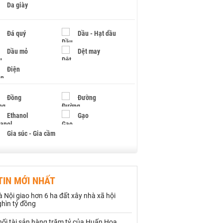
Da giày
Đá quý
Dầu - Hạt dầu
Dầu mỏ
Dệt may
Điện
Đồng
Đường
Ethanol
Gạo
Gia súc - Gia cầm
Giấy
Gỗ
TIN MỚI NHẤT
Hạt điều
Hồ tiêu - Hạt tiêu
 Nội giao hơn 6 ha đất xây nhà xã hội
Khí đốt
ghìn tỷ đồng
hối tài sản hàng trăm tỷ của Huấn Hoa