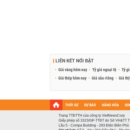
nhẹ hơn so với các phụ gia cùng loại.
Ngành sản xuất bột gỗ thành phần chủ y
giúp sản phẩm tạo ra chất lượng tốt hơn đ
sản phẩm có trọng lượng nặng hơn và đô
không hoàn hảo, bề mặt sản phẩm khôn
hút khách hàng khó tính.
LIÊN KẾT NỔI BẬT
Giá vàng hôm nay
Tỷ giá ngoại tệ
Tỷ gi
Giá thép hôm nay
Giá sầu riêng
Giá thị
THỜI SỰ
DỰ BÁO
HÀNG HÓA
QU
Trang TTĐTTH của công ty VietNewsCorp
Giấy phép số 3323/GP-TTĐT do Sở VH&TT T
Lầu 5 - Compa Building - 293 Điện Biên Phủ