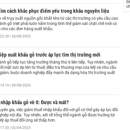
0
c
tìm cách khắc phục điểm yếu trong khâu nguyên liệu
 về truy xuất nguồn gốc khắt khe từ các thị trường có yêu cầu cao
nh gỗ Việt phải luôn nằm trong tình thế giám sát chặt chẽ mới có
 cho các đơn hàng xuất khẩu.
22:30 | 26/08/2025
ệp xuất khẩu gỗ trước áp lực tìm thị trường mới
nh gỗ tiếp tục tăng trưởng tháng thứ 6 liên tiếp. Tuy nhiên, ngành
ối mặt sức ép lớn từ thuế, điều tra thương mại của Mỹ và nhu cầu
y giảm, buộc doanh nghiệp đẩy mạnh đa dạng hóa thị trường xuất
14:19 | 09/08/2025
 nhập khẩu gỗ về 0: Được và mất?
yên gia, việc giảm thuế nhập khẩu đối với gỗ có thể gây áp lực đối
hiệp nội địa. Tuy nhiên, xét về tổng thể ngành gỗ được hưởng lợi
ị Mỹ áp thuế đối ứng sẽ thấp hơn.
17:20 | 02/04/2025