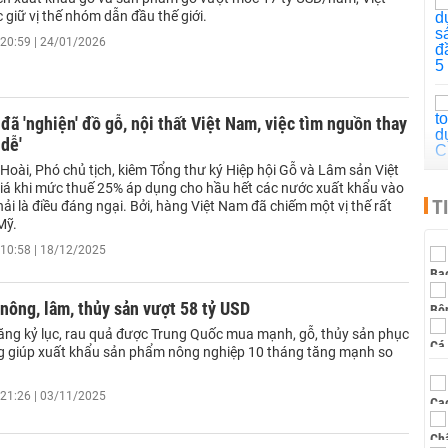
 giữ vị thế nhóm dẫn đầu thế giới.
20:59 | 24/01/2026
đã 'nghiện' đồ gỗ, nội thất Việt Nam, việc tìm nguồn thay
dễ'
oài, Phó chủ tịch, kiêm Tổng thư ký Hiệp hội Gỗ và Lâm sản Việt
á khi mức thuế 25% áp dụng cho hầu hết các nước xuất khẩu vào
T
i là điều đáng ngại. Bởi, hàng Việt Nam đã chiếm một vị thế rất
Mỹ.
10:58 | 18/12/2025
nông, lâm, thủy sản vượt 58 tỷ USD
tăng kỷ lục, rau quả được Trung Quốc mua mạnh, gỗ, thủy sản phục
g giúp xuất khẩu sản phẩm nông nghiệp 10 tháng tăng mạnh so
21:26 | 03/11/2025