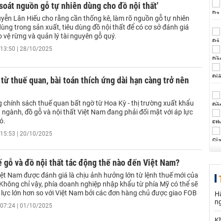
soát nguồn gỗ tự nhiên dùng cho đồ nội thất'
uyễn Lân Hiếu cho rằng cần thống kê, làm rõ nguồn gỗ tự nhiên
ng trong sản xuất, tiêu dùng đồ nội thất để có cơ sở đánh giá
 vệ rừng và quản lý tài nguyên gỗ quý.
13:50 | 28/10/2025
 từ thuế quan, bài toán thích ứng dài hạn càng trở nên
 chính sách thuế quan bất ngờ từ Hoa Kỳ - thị trường xuất khẩu
 ngành, đồ gỗ và nội thất Việt Nam đang phải đối mặt với áp lực
ó.
15:53 | 20/10/2025
 gỗ và đồ nội thất tác động thế nào đến Việt Nam?
ệt Nam được đánh giá là chịu ảnh hưởng lớn từ lệnh thuế mới của
Không chỉ vậy, phía doanh nghiệp nhập khẩu từ phía Mỹ có thể sẽ
 lực lớn hơn so với Việt Nam bởi các đơn hàng chủ được giao FOB
Hà
n
07:24 | 01/10/2025
K