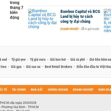
trong
ếu được pha trộn từ Caxicabonat và các thành phần phụ khác
tháng 7
áp ứng thị trường cạnh tranh như vậy, tuy nhiên lại làm cho
Bamboo Capital và BCG
biến
̣ bám dính giữa các nguyên phụ liệu để cấu thành sản phẩm
Land bị hủy tư cách
động
g láng bóng như mong muốn làm cho sản phẩm kém phần thu
công ty đại chúng
DOANH NGHIỆP
-
4 giờ trước
á usd
Tỷ giá yen
Tỷ giá euro
Giá heo hơi
Giá cà phê
Giá tiêu hôm n
t heo
Giá gạo
Giá cao su
Best Retail Brokers
Diễn đàn đầu tư Việt N
ỐC TẾ
TÀI CHÍNH
NHÀ ĐẤT
CHỨNG KHOÁN
DOANH NGHIỆP
KINH DO
P.HCM cấp ngày 20/3/2026
 - Phường Gia Định - TP.HCM