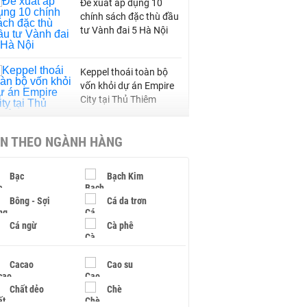
Đề xuất áp dụng 10
chính sách đặc thù đầu
tư Vành đai 5 Hà Nội
Keppel thoái toàn bộ
vốn khỏi dự án Empire
City tại Thủ Thiêm
IN THEO NGÀNH HÀNG
Hà Nội chuyển đổi đất
Tây Tựu làm dự án
trung tâm văn phòng
Bạc
Bạch Kim
kết hợp dịch vụ thương
mại
Bông - Sợi
Cá da trơn
Thiết kế quốc lộ 13 mở
Cá ngừ
Cà phê
rộng gần gấp ba lần
Cacao
Cao su
Chất dẻo
Chè