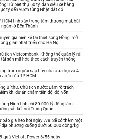
Kim loại khác
Mắc ca
ng: Từ biệt thự 50 tỷ, dàn siêu xe hàng
hục tỷ đến vườn tùng Nhật đắt đỏ
Muối
Ngũ cốc
P HCM tính xây trung tâm thương mại, bãi
Nhựa - Hạt nhựa
e ngầm ở Bến Thành
uyên gia hiến kế tái thiết sông Hồng, mở
Palladium
Phân bón
ông gian phát triển cho Hà Nội
Rau - Củ -Quả
Sắt thép
ủ tịch Vietcombank: Không thể quản lý rủi
 tài sản mã hóa theo cách truyền thống
Sữa
ng trăm người sập bẫy nhà ở xã hội và 4
ự án 'ma' ở TP HCM
Than
Thức ăn chăn nuôi
ng Bí thư, Chủ tịch nước: Làm rõ trách
iệm khi dự án chậm tiến độ, đội vốn
Thủy hải sản khác
Tôm
ảng Ninh tính chi 80.000 tỷ đồng làm
Vàng
ường sắt kết nối Trung Quốc
 báo giá heo hơi ngày 7/8: Sẽ có thêm một
VLXD khác
Xăng dầu
ố địa phương xuống dưới 60.000 đồng/kg
Xi măng - Clynker
t quả Vietlott Power 6/55 ngày