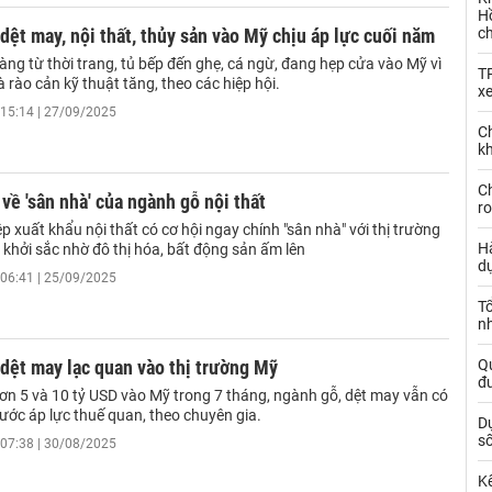
Hồ
dệt may, nội thất, thủy sản vào Mỹ chịu áp lực cuối năm
c
ng từ thời trang, tủ bếp đến ghẹ, cá ngừ, đang hẹp cửa vào Mỹ vì
T
 rào cản kỹ thuật tăng, theo các hiệp hội.
x
15:14 | 27/09/2025
Ch
kh
Ch
 về 'sân nhà' của ngành gỗ nội thất
ro
 xuất khẩu nội thất có cơ hội ngay chính "sân nhà" với thị trường
Hà
 khởi sắc nhờ đô thị hóa, bất động sản ấm lên
d
06:41 | 25/09/2025
Tổ
nh
dệt may lạc quan vào thị trường Mỹ
Qu
đ
ơn 5 và 10 tỷ USD vào Mỹ trong 7 tháng, ngành gỗ, dệt may vẫn có
rước áp lực thuế quan, theo chuyên gia.
Dự
s
07:38 | 30/08/2025
Kế