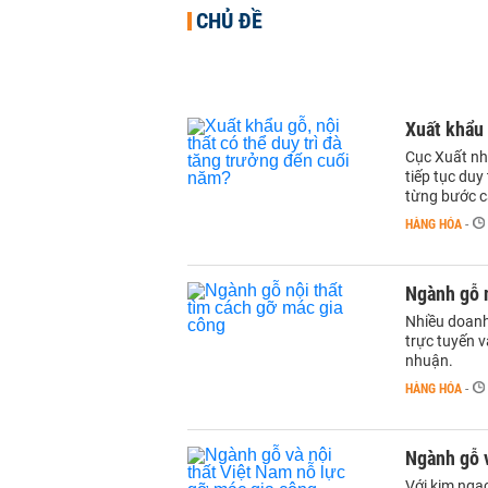
CHỦ ĐỀ
Xuất khẩu 
Cục Xuất nh
tiếp tục duy
từng bước cả
HÀNG HÓA
-
Ngành gỗ n
Nhiều doanh 
trực tuyến v
nhuận.
HÀNG HÓA
-
Ngành gỗ v
Với kim ngạ