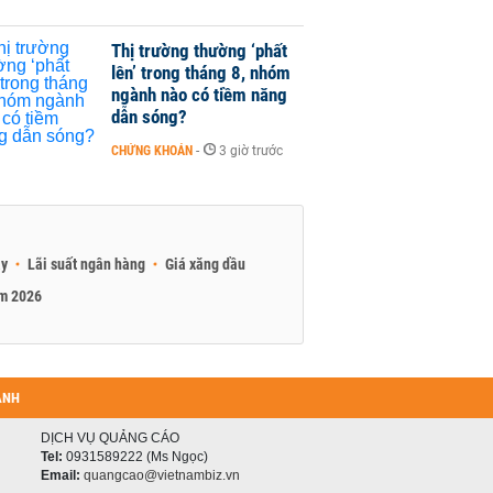
Thị trường thường ‘phất
lên’ trong tháng 8, nhóm
ngành nào có tiềm năng
dẫn sóng?
CHỨNG KHOÁN
-
3 giờ trước
ay
Lãi suất ngân hàng
Giá xăng dầu
am 2026
ANH
DỊCH VỤ QUẢNG CÁO
Tel:
0931589222 (Ms Ngọc)
Email:
quangcao@vietnambiz.vn