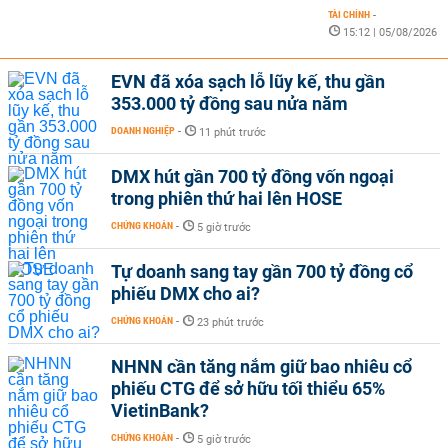
TÀI CHÍNH
-
15:12 | 05/08/2026
EVN đã xóa sạch lỗ lũy kế, thu gần
353.000 tỷ đồng sau nửa năm
DOANH NGHIỆP
-
11 phút trước
DMX hút gần 700 tỷ đồng vốn ngoại
trong phiên thứ hai lên HOSE
CHỨNG KHOÁN
-
5 giờ trước
Tự doanh sang tay gần 700 tỷ đồng cổ
phiếu DMX cho ai?
CHỨNG KHOÁN
-
23 phút trước
NHNN cần tăng nắm giữ bao nhiêu cổ
phiếu CTG để sở hữu tối thiểu 65%
VietinBank?
CHỨNG KHOÁN
-
5 giờ trước