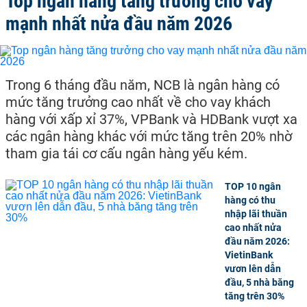
Top ngân hàng tăng trưởng cho vay
điều đến cho ra thu nhập ổn định, theo đó người bỏ lại cây ca cao
và khó khăn hơn nữa khi chưa được chú trọng quảng bá nên diện
mạnh nhất nửa đầu năm 2026
tích là cây này vẫn đang có xu hướng giảm mạnh trong nhiều
năm qua
Thị trường
cacao
Việt Nam 2020, thường xuyên cập nhật tin
tức ca cao xuất khẩu, cây ca cao, bột ca cao, hạt cacao mới nhất
Trong 6 tháng đầu năm, NCB là ngân hàng có
hôm nay. Nhận định chuyên gia dự báo
giá ca cao
trên sàn giao
dịch quốc tế Newyork (Mỹ), London (Anh) và các quốc gia Bờ
mức tăng trưởng cao nhất về cho vay khách
Biển Ngà và Ghana.
hàng với xấp xỉ 37%, VPBank và HDBank vượt xa
Tình hình bảng giá ca cao khô hôm nay tại Tây Nguyên
các ngân hàng khác với mức tăng trên 20% nhờ
Theo báo cao từ cục hải quan, sản lượng ca cao việt nam 2020
đang ở mức thấp, nhiều thương lái đangn thu mua giá hạt ca cao
tham gia tái cơ cấu ngân hàng yếu kém.
với giá khá thấp trong khi nhu cầu đang ngày càng tăng nhanh.
Ngoài ra, bạn đọc có thể xem thêm nhiều thông tin liên quan
hàng
TOP 10 ngân
hóa
nông sản được cập nhật mỗi ngày.
hàng có thu
nhập lãi thuần
cao nhất nửa
đầu năm 2026:
VietinBank
vươn lên dẫn
đầu, 5 nhà băng
tăng trên 30%