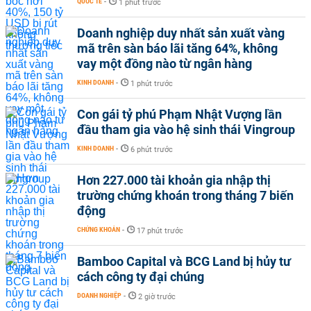
QUỐC TẾ
-
1 phút trước
Doanh nghiệp duy nhất sản xuất vàng
mã trên sàn báo lãi tăng 64%, không
vay một đồng nào từ ngân hàng
KINH DOANH
-
1 phút trước
Con gái tỷ phú Phạm Nhật Vượng lần
đầu tham gia vào hệ sinh thái Vingroup
KINH DOANH
-
6 phút trước
Hơn 227.000 tài khoản gia nhập thị
trường chứng khoán trong tháng 7 biến
động
CHỨNG KHOÁN
-
17 phút trước
Bamboo Capital và BCG Land bị hủy tư
cách công ty đại chúng
DOANH NGHIỆP
-
2 giờ trước