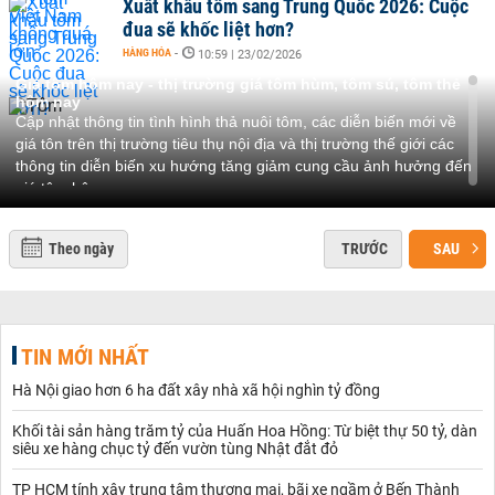
Xuất khẩu tôm sang Trung Quốc 2026: Cuộc
đua sẽ khốc liệt hơn?
HÀNG HÓA
-
10:59 | 23/02/2026
Giá tôm hôm nay - thị trường giá tôm hùm, tôm sú, tôm thẻ
hôm nay
Cập nhật thông tin tình hình thả nuôi tôm, các diễn biến mới về
giá tôn trên thị trường tiêu thụ nội địa và thị trường thế giới các
thông tin diễn biến xu hướng tăng giảm cung cầu ảnh hưởng đến
giá tôm hôm nay.
Cơ hội cho ngành tôm Việt Nam hiện nay
Gặt hái từ lợi thế hiệp định EVTFTA, Ngành tôm xuất khẩu Việt
Theo ngày
TRƯỚC
SAU
Nam sang thị trường thế giới - cụ thể là thị trường Châu Âu đang
có mức tăng trưởng đáng kinh ngạc.
Theo cục xuất nhập khẩu của Bộ Công Thương thống kê năm
2018, nhu cầu tiêu thụ vụ của khu vực này đang tăng mạnh, nhờ
sự thay đổi thói quen mua sắm của người tiêu dùng tại khu vực
TIN MỚI NHẤT
này, chuyển dịch từ việc ăn tôm tại các nhà hàng, người dân có xu
hướng ưa thích mua sẵn tôm đông lạnh tại các siêu thị để tự chế
Hà Nội giao hơn 6 ha đất xây nhà xã hội nghìn tỷ đồng
biến tại nhà.
Điều này tạo cơ hội lớn cho Việt Nam tăng sản lượng cũng như là
Khối tài sản hàng trăm tỷ của Huấn Hoa Hồng: Từ biệt thự 50 tỷ, dàn
siêu xe hàng chục tỷ đến vườn tùng Nhật đắt đỏ
giá trị sang khu vực này.
Hiện nay trên thị trường EU, Anh đang là nước giá trị nhập khẩu
TP HCM tính xây trung tâm thương mại, bãi xe ngầm ở Bến Thành
tôm cao nhất với con số đạt tới 200 triệu USD - tương ứng chiếm