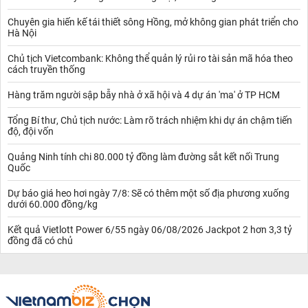
36% tổng giá trị xuất khẩu tôm sang thị trường EU năm 2018.
Chuyên gia hiến kế tái thiết sông Hồng, mở không gian phát triển cho
Đáng chú ý, trong giai đoạn từ năm 2014 đến 2017 sản lượng
Hà Nội
cũng như giá trị xuất khẩu tôm sang Anh tăng trưởng liên tục 116
triệu đô lên tới 222,1 triệu USD tương ứng nhảy vọt tăng gần 84%
Chủ tịch Vietcombank: Không thể quản lý rủi ro tài sản mã hóa theo
chỉ trong vòng 3 năm.
cách truyền thống
Bên cạnh thị trường tiêu thụ EU, Canada cũng là một trong
Hàng trăm người sập bẫy nhà ở xã hội và 4 dự án 'ma' ở TP HCM
những thị trường đầy tiềm năng cho hàng tốt xuất khẩu của nước
ta. Mặc dù các chỉ số xuất khẩu tôm sang thị trường này không
Tổng Bí thư, Chủ tịch nước: Làm rõ trách nhiệm khi dự án chậm tiến
tăng trưởng mạnh nhưng vẫn được coi là thị trường tiềm năng do
độ, đội vốn
người dân ở đây có mức sống cao và đặc điểm có vị trí nằm ngay
khác với Hoa Kỳ .
Quảng Ninh tính chi 80.000 tỷ đồng làm đường sắt kết nối Trung
Theo hiệp hội chế biến và xuất khẩu thủy sản tiết lộ, Canada
Quốc
trong 10 năm qua luôn có mặt trong danh sách 10 thị trường nhập
khẩu tôm lớn nhất của nước ta, hiện nay n nước này đang đứng vị
Dự báo giá heo hơi ngày 7/8: Sẽ có thêm một số địa phương xuống
dưới 60.000 đồng/kg
trí thứ sáu - chiếm tới 5% tổng giá trị xuất khẩu tôm Việt Nam.
Hiện nay xuất khẩu Việt Nam có rất nhiều cơ hội lớn, đặc biệt
Kết quả Vietlott Power 6/55 ngày 06/08/2026 Jackpot 2 hơn 3,3 tỷ
nhiều hiệp định CP TPP sắp tới đâychính thức có hiệu lực thì đây
đồng đã có chủ
chính là một cơ hội lớn để doanh nghiệp tôm Việt Nam khai thác
hệ thị trường nước ngoài như Canada, trong khi các đối thủ cạnh
tranh trên thị trường này như Indonesia Ấn Độ và Thái Lan đều
không tham gia hiệp định này.
Các mặt hàng tôm được thị trường quốc tế ưa chuộng hiện nay