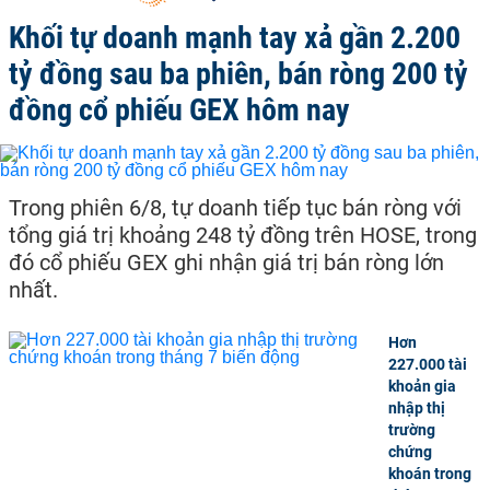
chủ yếu là tôm chân trắng với sản lượng xuất khẩu đang có xu
Khối tự doanh mạnh tay xả gần 2.200
hướng tăng mạnh trong vài năm trở lại đây.
Tình hình thị trường giá tôm ngày hôm nay, cập nhật giá tôm mới
tỷ đồng sau ba phiên, bán ròng 200 tỷ
nhất tại thị trường trong nước và quốc tế.
Thị trường giá tôm ngày hôm nay
đồng cổ phiếu GEX hôm nay
Giá tôm ngày hôm nay tăng hay giảm. Giá tôm sú, tôm thẻ, tôm
bạc ngày hôm nay có biến động như thế nào.
Tình hình xuất nhập khẩu tôm mới nhất ngày hôm nay.
Ông Trương Đình Hòe, Tổng Thư kí Hiệp hội Chế biến và Xuất
Trong phiên 6/8, tự doanh tiếp tục bán ròng với
khẩu Thủy sản Việt Nam (VASEP), cho biết hiện tại chưa nói được
nhiều về triển vọng xuất khẩu tôm sang thị trường Mỹ trong năm
tổng giá trị khoảng 248 tỷ đồng trên HOSE, trong
2019 do hiện nay mới chỉ là kết quả sơ bộ, chưa được áp dụng và
đó cổ phiếu GEX ghi nhận giá trị bán ròng lớn
chờ đến khoảng tháng 9 năm nay để có kết luận cuối cùng.
nhất.
Hơn
227.000 tài
khoản gia
nhập thị
trường
chứng
khoán trong