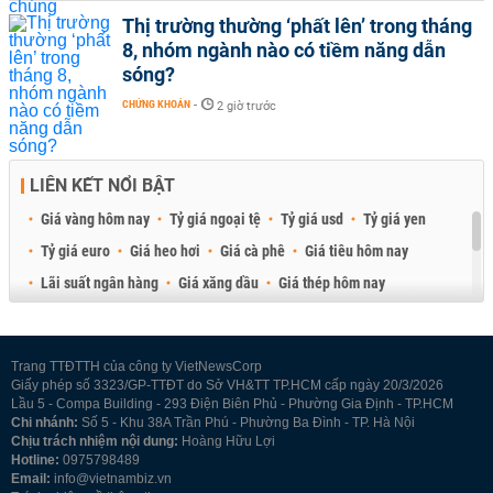
Thị trường thường ‘phất lên’ trong tháng
8, nhóm ngành nào có tiềm năng dẫn
sóng?
CHỨNG KHOÁN
-
2 giờ trước
LIÊN KẾT NỔI BẬT
Giá vàng hôm nay
Tỷ giá ngoại tệ
Tỷ giá usd
Tỷ giá yen
Tỷ giá euro
Giá heo hơi
Giá cà phê
Giá tiêu hôm nay
Lãi suất ngân hàng
Giá xăng dầu
Giá thép hôm nay
Giá sầu riêng
Giá thịt heo
Giá gạo
Giá cao su
Best Retail Brokers
Diễn đàn đầu tư Việt Nam 2026
Trang TTĐTTH của công ty VietNewsCorp
Giấy phép số 3323/GP-TTĐT do Sở VH&TT TP.HCM cấp ngày 20/3/2026
Lầu 5 - Compa Building - 293 Điện Biên Phủ - Phường Gia Định - TP.HCM
Chi nhánh:
Số 5 - Khu 38A Trần Phú - Phường Ba Đình - TP. Hà Nội
Chịu trách nhiệm nội dung:
Hoàng Hữu Lợi
Hotline:
0975798489
Email:
info@vietnambiz.vn