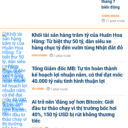
tháng 7
biến động
CHỨNG KHOÁN
-
17 phút trước
Khối tài sản hàng trăm tỷ của Huấn Hoa
Hồng: Từ biệt thự 50 tỷ, dàn siêu xe
hàng chục tỷ đến vườn tùng Nhật đắt đỏ
KINH DOANH
-
1 phút trước
Tổng Giám đốc MB: Tự tin hoàn thành
kế hoạch lợi nhuận năm, có thể đạt mốc
40.000 tỷ nếu tình hình thuận lợi
TÀI CHÍNH
-
1 phút trước
AI trở nên 'đáng sợ' hơn Bitcoin: Giới
đầu tư tháo chạy vì thị trường bốc hơi
40%, 150 tỷ USD bị rút không thương
tiếc