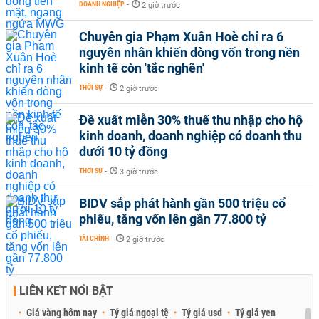
DOANH NGHIỆP
-
2 giờ trước
Chuyên gia Phạm Xuân Hoè chỉ ra 6
nguyên nhân khiến dòng vốn trong nền
kinh tế còn 'tắc nghẽn'
THỜI SỰ
-
2 giờ trước
Đề xuất miễn 30% thuế thu nhập cho hộ
kinh doanh, doanh nghiệp có doanh thu
dưới 10 tỷ đồng
THỜI SỰ
-
3 giờ trước
BIDV sắp phát hành gần 500 triệu cổ
phiếu, tăng vốn lên gần 77.800 tỷ
TÀI CHÍNH
-
2 giờ trước
LIÊN KẾT NỔI BẬT
Giá vàng hôm nay
Tỷ giá ngoại tệ
Tỷ giá usd
Tỷ giá yen