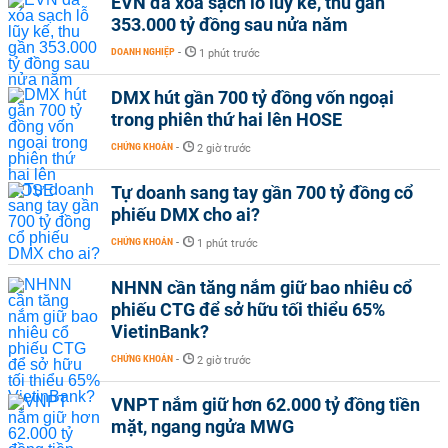
EVN đã xóa sạch lỗ lũy kế, thu gần
353.000 tỷ đồng sau nửa năm
DOANH NGHIỆP
-
1 phút trước
DMX hút gần 700 tỷ đồng vốn ngoại
trong phiên thứ hai lên HOSE
CHỨNG KHOÁN
-
2 giờ trước
Tự doanh sang tay gần 700 tỷ đồng cổ
phiếu DMX cho ai?
CHỨNG KHOÁN
-
1 phút trước
NHNN cần tăng nắm giữ bao nhiêu cổ
phiếu CTG để sở hữu tối thiểu 65%
VietinBank?
CHỨNG KHOÁN
-
2 giờ trước
VNPT nắm giữ hơn 62.000 tỷ đồng tiền
mặt, ngang ngửa MWG