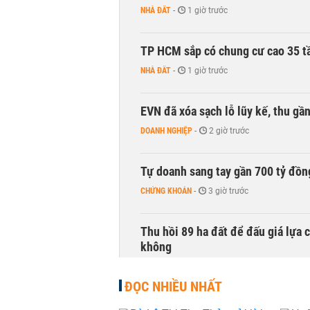
NHÀ ĐẤT
-
1 giờ trước
TP HCM sắp có chung cư cao 35 tầ
NHÀ ĐẤT
-
1 giờ trước
EVN đã xóa sạch lỗ lũy kế, thu g
DOANH NGHIỆP
-
2 giờ trước
Tự doanh sang tay gần 700 tỷ đồn
CHỨNG KHOÁN
-
3 giờ trước
Thu hồi 89 ha đất để đấu giá lựa 
không
NHÀ ĐẤT
-
3 giờ trước
ĐỌC NHIỀU NHẤT
Dòng tiền ngoại bất ngờ trở lại T