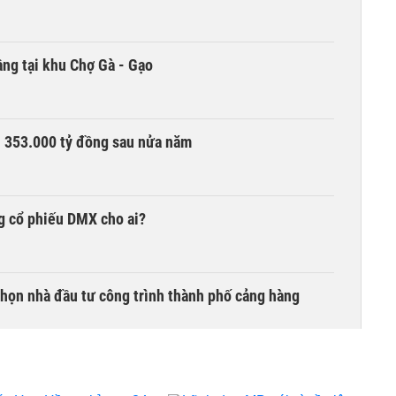
ng tại khu Chợ Gà - Gạo
ần 353.000 tỷ đồng sau nửa năm
g cổ phiếu DMX cho ai?
chọn nhà đầu tư công trình thành phố cảng hàng
TCK, ai đã mua vào?