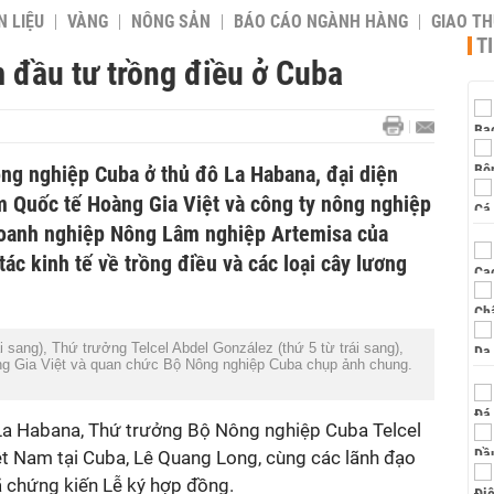
 LIỆU
VÀNG
NÔNG SẢN
BÁO CÁO NGÀNH HÀNG
GIAO T
T
 đầu tư trồng điều ở Cuba
ông nghiệp Cuba ở thủ đô La Habana, đại diện
 Quốc tế Hoàng Gia Việt và công ty nông nghiệp
doanh nghiệp Nông Lâm nghiệp Artemisa của
ác kinh tế về trồng điều và các loại cây lương
i sang), Thứ trưởng Telcel Abdel González (thứ 5 từ trái sang),
ng Gia Việt và quan chức Bộ Nông nghiệp Cuba chụp ảnh chung.
La Habana, Thứ trưởng Bộ Nông nghiệp Cuba Telcel
ệt Nam tại Cuba, Lê Quang Long, cùng các lãnh đạo
 chứng kiến Lễ ký hợp đồng.