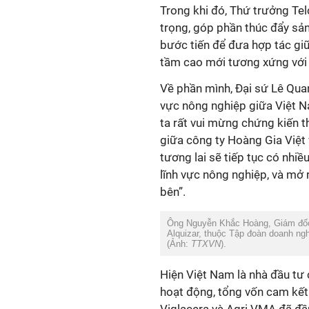
Trong khi đó, Thứ trưởng Tel
trọng, góp phần thúc đẩy sả
bước tiến để đưa hợp tác gi
tầm cao mới tương xứng với q
Về phần mình, Đại sứ Lê Quan
vực nông nghiệp giữa Việt Na
ta rất vui mừng chứng kiến 
giữa công ty Hoàng Gia Việt 
tương lai sẽ tiếp tục có nhi
lĩnh vực nông nghiệp, và mở ra
bên”.
Ông Nguyễn Khắc Hoàng, Giám đốc c
Alquizar, thuộc Tập đoàn doanh ng
(Ảnh:
TTXVN
).
Hiện Việt Nam là nhà đầu tư c
hoạt động, tổng vốn cam kết 