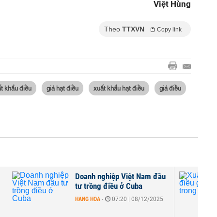
Việt Hùng
Theo
TTXVN
Copy link
t khẩu điều
giá hạt điều
xuất khẩu hạt điều
giá điều
Doanh nghiệp Việt Nam đầu
tư trồng điều ở Cuba
HÀNG HÓA
-
07:20 | 08/12/2025