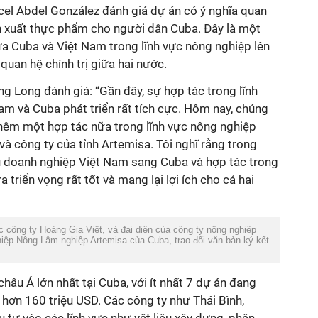
cel Abdel González đánh giá dự án có ý nghĩa quan
n xuất thực phẩm cho người dân Cuba. Đây là một
ữa Cuba và Việt Nam trong lĩnh vực nông nghiệp lên
uan hệ chính trị giữa hai nước.
g Long đánh giá: “Gần đây, sự hợp tác trong lĩnh
m và Cuba phát triển rất tích cực. Hôm nay, chúng
thêm một hợp tác nữa trong lĩnh vực nông nghiệp
và công ty của tỉnh Artemisa. Tôi nghĩ rằng trong
ều doanh nghiệp Việt Nam sang Cuba và hợp tác trong
 triển vọng rất tốt và mang lại lợi ích cho cả hai
ông ty Hoàng Gia Việt, và đại diện của công ty nông nghiệp
hiệp Nông Lâm nghiệp Artemisa của Cuba, trao đổi văn bản ký kết.
hâu Á lớn nhất tại Cuba, với ít nhất 7 dự án đang
hơn 160 triệu USD. Các công ty như Thái Bình,