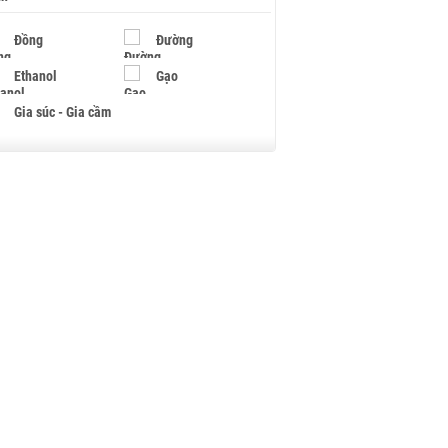
Đồng
Đường
Ethanol
Gạo
Gia súc - Gia cầm
Giấy
Gỗ
Hạt điều
Hồ tiêu - Hạt tiêu
Khí đốt
Kim loại khác
Mắc ca
Muối
Ngũ cốc
Nhựa - Hạt nhựa
Palladium
Phân bón