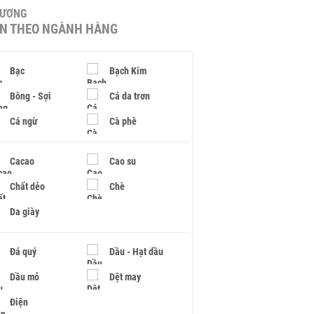
HƯƠNG
IN THEO NGÀNH HÀNG
Bạc
Bạch Kim
Bông - Sợi
Cá da trơn
Cá ngừ
Cà phê
Cacao
Cao su
Chất dẻo
Chè
Da giày
Đá quý
Dầu - Hạt dầu
Dầu mỏ
Dệt may
Điện