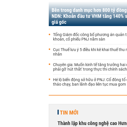
Bên trong danh mục hơn 800 tỷ đồng
NDN: Khoản đầu tư VHM tăng 140% s
giá gốc
Tổng Giám đốc công bố phương án quản t
khoản, cổ phiếu PNJ nằm sàn
Cục Thuế lưu ý 5 điều khi kê khai thuế thu
nhân
Chuyên gia: Muốn kinh tế tăng trưởng hai 
phải gỡ 'nút thắt' trong thực thi chính sách
Hé lộ biến động sở hữu ở PNJ: Cổ đông tổ
tháo chạy, ban lãnh đạo liên tục mua gom
TIN MỚI
Thành lập khu công nghệ cao Hưn