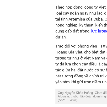
Theo hợp đồng, công ty Việt 
loại cây ngắn ngày như lạc, đ
tại tỉnh Artemisa của Cuba.
nông nghiệp, kỹ thuật, kiến 
cung cấp đất trồng,
lực lượn
dự án.
Trao đổi với phóng viên TT
Hoàng Gia Việt, cho biết đất 
tương tự như ở Việt Nam và đ
ty đã lựa chọn cây điều là c
tác giữa hai đất nước có sự 
nét tương đồng về chính trị v
yên tâm khi gửi trọn niềm ti
Ông Nguyễn Khắc Hoàng, Giám đốc c
Alquizar, thuộc Tập đoàn doanh ng
(Ảnh:
TTXVN
).