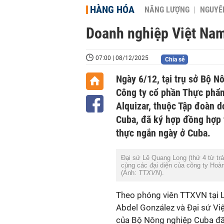
HÀNG HÓA
NĂNG LƯỢNG
NGUYÊN
Doanh nghiệp Việt Nam
07:00 | 08/12/2025
Chia sẻ
Ngày 6/12, tại trụ sở Bộ N
Công ty cổ phần Thực phẩm
Alquizar, thuộc Tập đoàn 
Cuba, đã ký hợp đồng hợp t
thực ngắn ngày ở Cuba.
Đại sứ Lê Quang Long (thứ 4 từ trá
cùng các đại diện của công ty Hoà
(Ảnh:
TTXVN
).
Theo phóng viên TTXVN tại 
Abdel González và Đại sứ Vi
của Bộ Nông nghiệp Cuba đã