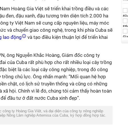
Nam Hoàng Gia Việt sẽ triển khai trồng điều và các
ậu đen, đậu xanh, đậu tương trên diện tích 2.000 ha
 Công ty Việt Nam sẽ cung cấp nguyên liệu, máy móc
thức và chuyển giao công nghệ, trong khi phía Cuba sẽ
g lao động
và tạo điều kiện thuận lợi để triển khai
XVN, ông Nguyễn Khắc Hoàng, Giám đốc công ty
đai của Cuba rất phù hợp cho rất nhiều loại cây trồng
ặc biệt là các loại cây công nghiệp, trong đó công
ây trồng chủ lực. Ông nhấn mạnh: “Mối quan hệ hợp
bền chặt, có lịch sử truyền thống và cũng có những
à xã hội. Chính vì lẽ đó, chúng tôi cảm thấy hoàn toàn
n để đầu tư ở đất nước Cuba xinh đẹp”.
ông ty Hoàng Gia Việt, và đại diện của công ty nông nghiệp
hiệp Nông Lâm nghiệp Artemisa của Cuba, ký hợp đồng hợp tác.