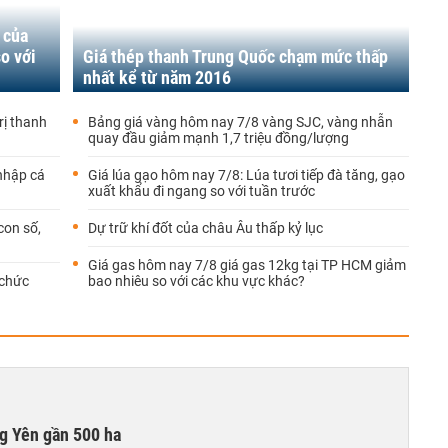
 của
o với
Giá thép thanh Trung Quốc chạm mức thấp
nhất kể từ năm 2016
rị thanh
Bảng giá vàng hôm nay 7/8 vàng SJC, vàng nhẫn
quay đầu giảm mạnh 1,7 triệu đồng/lượng
 nhập cá
Giá lúa gạo hôm nay 7/8: Lúa tươi tiếp đà tăng, gạo
xuất khẩu đi ngang so với tuần trước
con số,
Dự trữ khí đốt của châu Âu thấp kỷ lục
Giá gas hôm nay 7/8 giá gas 12kg tại TP HCM giảm
 chức
bao nhiêu so với các khu vực khác?
g Yên gần 500 ha