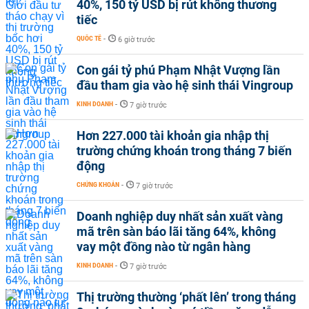
40%, 150 tỷ USD bị rút không thương
tiếc
QUỐC TẾ
-
6 giờ trước
Con gái tỷ phú Phạm Nhật Vượng lần
đầu tham gia vào hệ sinh thái Vingroup
KINH DOANH
-
7 giờ trước
Hơn 227.000 tài khoản gia nhập thị
trường chứng khoán trong tháng 7 biến
động
CHỨNG KHOÁN
-
7 giờ trước
Doanh nghiệp duy nhất sản xuất vàng
mã trên sàn báo lãi tăng 64%, không
vay một đồng nào từ ngân hàng
KINH DOANH
-
7 giờ trước
Thị trường thường ‘phất lên’ trong tháng