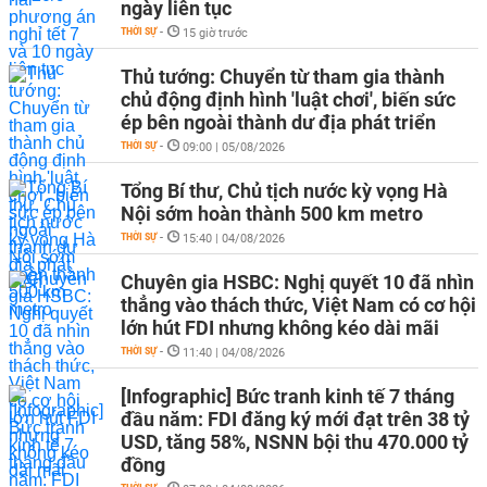
ngày liên tục
THỜI SỰ
-
15 giờ trước
Thủ tướng: Chuyển từ tham gia thành
chủ động định hình 'luật chơi', biến sức
ép bên ngoài thành dư địa phát triển
THỜI SỰ
-
09:00 | 05/08/2026
Tổng Bí thư, Chủ tịch nước kỳ vọng Hà
Nội sớm hoàn thành 500 km metro
THỜI SỰ
-
15:40 | 04/08/2026
Chuyên gia HSBC: Nghị quyết 10 đã nhìn
thẳng vào thách thức, Việt Nam có cơ hội
lớn hút FDI nhưng không kéo dài mãi
THỜI SỰ
-
11:40 | 04/08/2026
[Infographic] Bức tranh kinh tế 7 tháng
đầu năm: FDI đăng ký mới đạt trên 38 tỷ
USD, tăng 58%, NSNN bội thu 470.000 tỷ
đồng