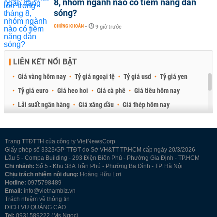
8, nhóm ngành nào có tiềm năng dẫn
sóng?
CHỨNG KHOÁN
-
9 giờ trước
LIÊN KẾT NỔI BẬT
Giá vàng hôm nay
Tỷ giá ngoại tệ
Tỷ giá usd
Tỷ giá yen
Tỷ giá euro
Giá heo hơi
Giá cà phê
Giá tiêu hôm nay
Lãi suất ngân hàng
Giá xăng dầu
Giá thép hôm nay
Giá sầu riêng
Giá thịt heo
Giá gạo
Giá cao su
Best Retail Brokers
Diễn đàn đầu tư Việt Nam 2026
Trang TTĐTTH của công ty VietNewsCorp
Giấy phép số 3323/GP-TTĐT do Sở VH&TT TP.HCM cấp ngày 20/3/2026
Lầu 5 - Compa Building - 293 Điện Biên Phủ - Phường Gia Định - TP.HCM
Chi nhánh:
Số 5 - Khu 38A Trần Phú - Phường Ba Đình - TP. Hà Nội
Chịu trách nhiệm nội dung:
Hoàng Hữu Lợi
Hotline:
0975798489
Email:
info@vietnambiz.vn
Trách nhiệm về thông tin
DỊCH VỤ QUẢNG CÁO
Tel:
0931589222 (Ms Ngọc)