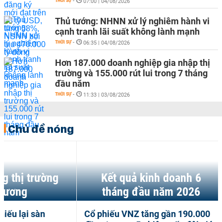
THỜI SỰ
-
07:00 | 04/08/2026
Thủ tướng: NHNN xử lý nghiêm hành vi
cạnh tranh lãi suất không lành mạnh
THỜI SỰ
-
06:35 | 04/08/2026
Hơn 187.000 doanh nghiệp gia nhập thị
trường và 155.000 rút lui trong 7 tháng
đầu năm
THỜI SỰ
-
11:33 | 03/08/2026
Chủ đề nóng
Kết quả kinh doanh 6
Quy hoạch
tháng đầu năm 2026
Cổ phiếu VNZ tăng gần 190.000
TP HCM với tầ