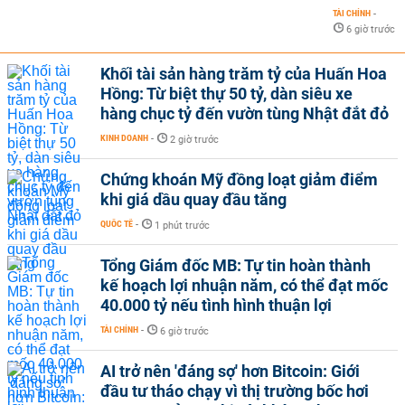
TÀI CHÍNH
-
6 giờ trước
Khối tài sản hàng trăm tỷ của Huấn Hoa
Hồng: Từ biệt thự 50 tỷ, dàn siêu xe
hàng chục tỷ đến vườn tùng Nhật đắt đỏ
KINH DOANH
-
2 giờ trước
Chứng khoán Mỹ đồng loạt giảm điểm
khi giá dầu quay đầu tăng
QUỐC TẾ
-
1 phút trước
Tổng Giám đốc MB: Tự tin hoàn thành
kế hoạch lợi nhuận năm, có thể đạt mốc
40.000 tỷ nếu tình hình thuận lợi
TÀI CHÍNH
-
6 giờ trước
AI trở nên 'đáng sợ' hơn Bitcoin: Giới
đầu tư tháo chạy vì thị trường bốc hơi