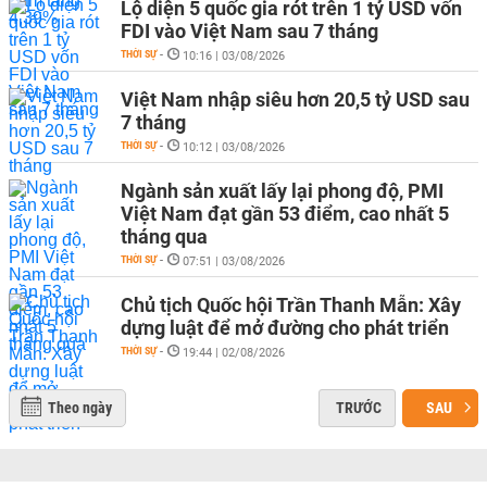
Lộ diện 5 quốc gia rót trên 1 tỷ USD vốn
FDI vào Việt Nam sau 7 tháng
THỜI SỰ
-
10:16 | 03/08/2026
Việt Nam nhập siêu hơn 20,5 tỷ USD sau
7 tháng
THỜI SỰ
-
10:12 | 03/08/2026
Ngành sản xuất lấy lại phong độ, PMI
Việt Nam đạt gần 53 điểm, cao nhất 5
tháng qua
THỜI SỰ
-
07:51 | 03/08/2026
Chủ tịch Quốc hội Trần Thanh Mẫn: Xây
dựng luật để mở đường cho phát triển
THỜI SỰ
-
19:44 | 02/08/2026
Theo ngày
TRƯỚC
SAU