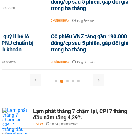
đồng/cp sau 5 phiên, gấp đôi giá
Quy hoạch siêu
trong ba tháng
tính đến sụt lún
CHỨNG KHOÁN
-
NHÀ ĐẤT
-
12 giờ trước
16:06 | 19/
Cổ phiếu VNZ tăng gần 190.000
Dự thảo quy h
đồng/cp sau 5 phiên, gấp đôi giá
năm: Siêu đô th
trong ba tháng
cực tăng trưởng
CHỨNG KHOÁN
-
NHÀ ĐẤT
-
12 giờ trước
07:45 | 17/
Lạm phát tháng 7 chậm lại, CPI 7 tháng
đầu năm tăng 4,39%
THỜI SỰ
-
10:54 | 03/08/2026