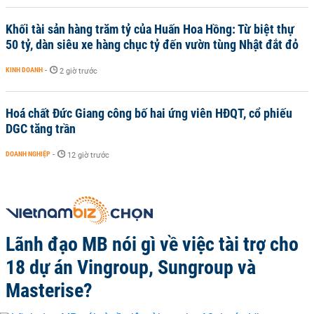
Khối tài sản hàng trăm tỷ của Huấn Hoa Hồng: Từ biệt thự
50 tỷ, dàn siêu xe hàng chục tỷ đến vườn tùng Nhật đắt đỏ
KINH DOANH
-
2 giờ trước
Hoá chất Đức Giang công bố hai ứng viên HĐQT, cổ phiếu
DGC tăng trần
DOANH NGHIỆP
-
12 giờ trước
Lãnh đạo MB nói gì về việc tài trợ cho
18 dự án Vingroup, Sungroup và
Masterise?