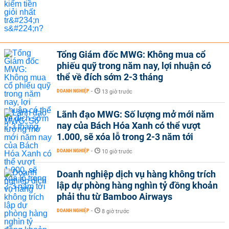
Tổng Giám đốc MWG: Không mua cổ
phiếu quỹ trong năm nay, lợi nhuận có
thể về đích sớm 2-3 tháng
DOANH NGHIỆP
-
13 giờ trước
Lãnh đạo MWG: Số lượng mở mới năm
nay của Bách Hóa Xanh có thể vượt
1.000, sẽ xóa lỗ trong 2-3 năm tới
DOANH NGHIỆP
-
10 giờ trước
Doanh nghiệp dịch vụ hàng không trích
lập dự phòng hàng nghìn tỷ đồng khoản
phải thu từ Bamboo Airways
DOANH NGHIỆP
-
8 giờ trước