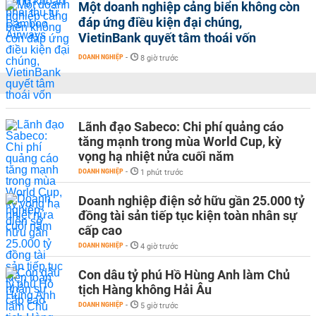
Một doanh nghiệp cảng biển không còn
đáp ứng điều kiện đại chúng,
VietinBank quyết tâm thoái vốn
DOANH NGHIỆP
-
8 giờ trước
Lãnh đạo Sabeco: Chi phí quảng cáo
tăng mạnh trong mùa World Cup, kỳ
vọng hạ nhiệt nửa cuối năm
DOANH NGHIỆP
-
1 phút trước
Doanh nghiệp điện sở hữu gần 25.000 tỷ
đồng tài sản tiếp tục kiện toàn nhân sự
cấp cao
DOANH NGHIỆP
-
4 giờ trước
Con dâu tỷ phú Hồ Hùng Anh làm Chủ
tịch Hàng không Hải Âu
DOANH NGHIỆP
-
5 giờ trước