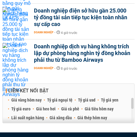
Doanh nghiệp điện sở hữu gần 25.000
tỷ đồng tài sản tiếp tục kiện toàn nhân
sự cấp cao
DOANH NGHIỆP
-
4 giờ trước
Doanh nghiệp dịch vụ hàng không trích
lập dự phòng hàng nghìn tỷ đồng khoản
phải thu từ Bamboo Airways
DOANH NGHIỆP
-
8 giờ trước
LIÊN KẾT NỔI BẬT
Giá vàng hôm nay
Tỷ giá ngoại tệ
Tỷ giá usd
Tỷ giá yen
Tỷ giá euro
Giá heo hơi
Giá cà phê
Giá tiêu hôm nay
Lãi suất ngân hàng
Giá xăng dầu
Giá thép hôm nay
Giá sầu riêng
Giá thịt heo
Giá gạo
Giá cao su
Best Retail Brokers
Diễn đàn đầu tư Việt Nam 2026