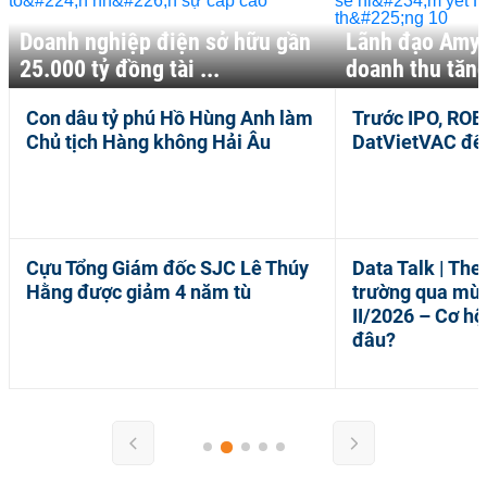
Doanh nghiệp điện sở hữu gần
Lãnh đạo Amy 
25.000 tỷ đồng tài ...
doanh thu tăng
Con dâu tỷ phú Hồ Hùng Anh làm
Trước IPO, ROE
OANH
DOANH
Chủ tịch Hàng không Hải Âu
DatVietVAC đế
GHIỆP
NGHIỆP
-
11:14 | 04/08/2026
5 giờ trước
Cựu Tổng Giám đốc SJC Lê Thúy
Data Talk | The 
OANH
DOANH
Hằng được giảm 4 năm tù
trường qua mù
GHIỆP
NGHIỆP
II/2026 – Cơ h
-
15:01 | 03/08/2026
5 giờ trước
đâu?