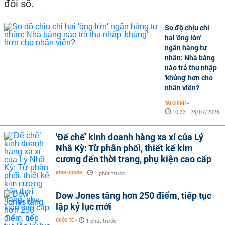
đổi số.
So độ chịu chi
hai 'ông lớn'
ngân hàng tư
nhân: Nhà băng
nào trả thu nhập
'khủng' hơn cho
nhân viên?
TÀI CHÍNH
-
10:33 | 28/07/2026
'Đế chế’ kinh doanh hàng xa xỉ của Lý
Nhã Kỳ: Từ phân phối, thiết kế kim
cương đến thời trang, phụ kiện cao cấp
KINH DOANH
-
1 phút trước
Dow Jones tăng hơn 250 điểm, tiếp tục
lập kỷ lục mới
QUỐC TẾ
-
1 phút trước