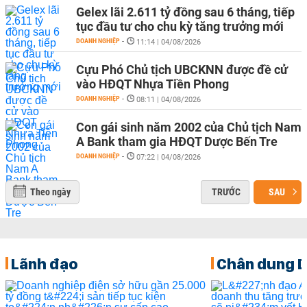
Gelex lãi 2.611 tỷ đồng sau 6 tháng, tiếp
tục đầu tư cho chu kỳ tăng trưởng mới
DOANH NGHIỆP
-
11:14 | 04/08/2026
Cựu Phó Chủ tịch UBCKNN được đề cử
vào HĐQT Nhựa Tiền Phong
DOANH NGHIỆP
-
08:11 | 04/08/2026
Con gái sinh năm 2002 của Chủ tịch Nam
A Bank tham gia HĐQT Dược Bến Tre
DOANH NGHIỆP
-
07:22 | 04/08/2026
Theo ngày
TRƯỚC
SAU
Lãnh đạo
Chân dung 