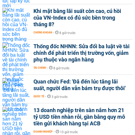
Khi mặt bằng lãi suất còn cao, cú hồi
của VN-Index có đủ sức bền trong
tháng 8?
CHỨNG KHOÁN
-
8 giờ trước
Thống đốc NHNN: Sửa đổi ba luật về tài
chính để phát triển thị trường vốn, giảm
phụ thuộc vào ngân hàng
TÀI CHÍNH
-
8 giờ trước
Quan chức Fed: 'Đã đến lúc tăng lãi
suất, người dân vẫn bám trụ được thôi'
QUỐC TẾ
-
3 giờ trước
13 doanh nghiệp trên sàn nắm hơn 21
tỷ USD tiền nhàn rỗi, gần bằng quy mô
tiền gửi khách hàng tại ACB
DOANH NGHIỆP
-
13 giờ trước