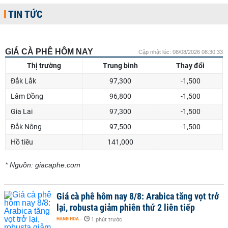
TIN TỨC
GIÁ CÀ PHÊ HÔM NAY
Cập nhật lúc: 08/08/2026 08:30:33
Thị trường
Trung bình
Thay đổi
Đắk Lắk
97,300
-1,500
Lâm Đồng
96,800
-1,500
Gia Lai
97,300
-1,500
Đắk Nông
97,500
-1,500
Hồ tiêu
141,000
* Nguồn: giacaphe.com
Giá cà phê hôm nay 8/8: Arabica tăng vọt trở
lại, robusta giảm phiên thứ 2 liên tiếp
HÀNG HÓA
-
1 phút trước