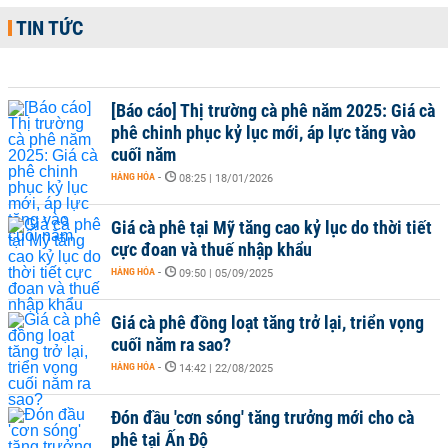
TIN TỨC
[Báo cáo] Thị trường cà phê năm 2025: Giá cà
phê chinh phục kỷ lục mới, áp lực tăng vào
cuối năm
HÀNG HÓA
-
08:25 | 18/01/2026
Giá cà phê tại Mỹ tăng cao kỷ lục do thời tiết
cực đoan và thuế nhập khẩu
HÀNG HÓA
-
09:50 | 05/09/2025
Giá cà phê đồng loạt tăng trở lại, triển vọng
cuối năm ra sao?
HÀNG HÓA
-
14:42 | 22/08/2025
Đón đầu 'cơn sóng' tăng trưởng mới cho cà
phê tại Ấn Độ