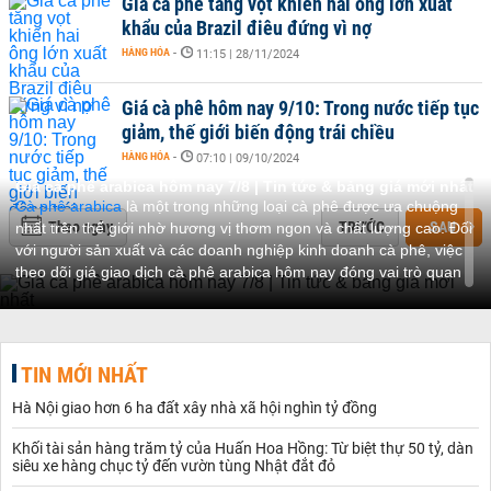
Giá cà phê tăng vọt khiến hai ông lớn xuất
khẩu của Brazil điêu đứng vì nợ
HÀNG HÓA
-
11:15 | 28/11/2024
Giá cà phê hôm nay 9/10: Trong nước tiếp tục
giảm, thế giới biến động trái chiều
HÀNG HÓA
-
07:10 | 09/10/2024
Giá cà phê arabica hôm nay 7/8 | Tin tức & bảng giá mới nhất
Cà phê arabica
là một trong những loại cà phê được ưa chuộng
Theo ngày
TRƯỚC
SAU
nhất trên thế giới nhờ hương vị thơm ngon và chất lượng cao. Đối
với người sản xuất và các doanh nghiệp kinh doanh cà phê, việc
theo dõi giá giao dịch cà phê arabica hôm nay đóng vai trò quan
trọng trong việc đưa ra các quyết định chiến lược. Bài viết này sẽ
cung cấp cái nhìn toàn diện về giá arabica, bao gồm các yếu tố
ảnh hưởng, xu hướng thị trường, và tiềm năng xuất khẩu.
Giá cà phê arabica hôm nay: Tổng quan và đặc điểm nổi bật
TIN MỚI NHẤT
Cà phê arabica chiếm khoảng 60% tổng sản lượng cà phê toàn
cầu, nổi bật với hương vị tinh tế, độ axit cao, và sự đa dạng về
Hà Nội giao hơn 6 ha đất xây nhà xã hội nghìn tỷ đồng
chủng loại. Loại cà phê này được trồng chủ yếu tại các quốc gia
như Brazil, Colombia, và Ethiopia, nhưng gần đây, Việt Nam cũng
Khối tài sản hàng trăm tỷ của Huấn Hoa Hồng: Từ biệt thự 50 tỷ, dàn
đang mở rộng diện tích trồng arabica để đáp ứng nhu cầu ngày
siêu xe hàng chục tỷ đến vườn tùng Nhật đắt đỏ
càng tăng.