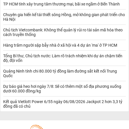
TP HCM tính xây trung tâm thương mại, bãi xe ngầm ở Bến Thành
Đặc điểm của cà phê arabica
Chất lượng cao
Chuyên gia hiến kế tái thiết sông Hồng, mở không gian phát triển cho
Cà phê arabica luôn được đánh giá cao trên thị trường thế giới
Hà Nội
nhờ hương vị đặc trưng mà ít loại cà phê nào sánh được. Loại cà
phê này mang đến hương vị thanh tao, nhẹ nhàng với độ chua tự
Chủ tịch Vietcombank: Không thể quản lý rủi ro tài sản mã hóa theo
nhiên vừa phải, tạo nên sự phong phú và độc đáo. Đặc biệt,
cách truyền thống
arabica thường có hậu vị ngọt và ít đắng hơn so với robusta,
khiến nó trở thành lựa chọn hàng đầu trong ngành công nghiệp
Hàng trăm người sập bẫy nhà ở xã hội và 4 dự án 'ma' ở TP HCM
cà phê đặc sản và các sản phẩm cao cấp.
Khí hậu trồng
Tổng Bí thư, Chủ tịch nước: Làm rõ trách nhiệm khi dự án chậm tiến
độ, đội vốn
Việc trồng cà phê arabica đòi hỏi điều kiện khí hậu đặc biệt,
thường là những vùng cao có độ cao từ 800-2.200m so với mực
Quảng Ninh tính chi 80.000 tỷ đồng làm đường sắt kết nối Trung
nước biển. Các vùng có khí hậu mát mẻ, nhiệt độ ổn định, lượng
Quốc
mưa đều đặn và đất giàu dinh dưỡng như Lâm Đồng (Việt Nam),
Colombia, và Ethiopia là những nơi lý tưởng để trồng arabica.
Dự báo giá heo hơi ngày 7/8: Sẽ có thêm một số địa phương xuống
Điều kiện này không chỉ đảm bảo năng suất mà còn góp phần
dưới 60.000 đồng/kg
nâng cao chất lượng hạt cà phê, giúp giữ được hương vị tinh tế và
hấp dẫn của loại cà phê này.
Kết quả Vietlott Power 6/55 ngày 06/08/2026 Jackpot 2 hơn 3,3 tỷ
đồng đã có chủ
Giá trị thị trường
Nhờ chất lượng vượt trội,
giá arabica hôm nay
thường cao hơn
robusta, phản ánh chi phí sản xuất và thu hoạch cao hơn. Quy
trình chăm sóc arabica phức tạp, từ việc trồng trọt, thu hoạch