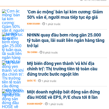
‘Cơn ác mộng’ bán lại kim cương: Giảm
50% vẫn ế, người mua tiếp tục ép giá
KINH DOANH
-
1 phút trước
NHNN quay đầu bơm ròng gần 25.000
tỷ tuần qua, lãi suất liên ngân hàng tăng
trở lại
TÀI CHÍNH
-
8 phút trước
Mỹ biến đồng yen thành 'vũ khí địa
chính trị': Thị trường tiền tệ toàn cầu
đứng trước bước ngoặt lớn
QUỐC TẾ
-
1 phút trước
Một doanh nghiệp bất động sản đứng
đầu HOSE về EPS, P/E chưa tới 8 lần
DOANH NGHIỆP
-
1 phút trước