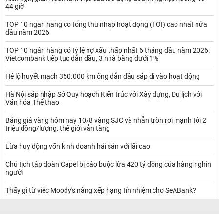
44 giờ
14,5 triệu mẫu Anh, so với năm 2018.
Trong khi đó, mặc dù tăng về diện tích đất trồng nhưng kéo theo
TOP 10 ngân hàng có tổng thu nhập hoạt động (TOI) cao nhất nửa
đó cũng là sự gia tăng về sức cạnh tranh yếu hơn từ đậu nành.
đầu năm 2026
Năm 2020, đất hoang được dự báo thấp hơn do phần lớn khu vực
hiện nay đều có độ ẩm ở mức phù hợp, có thể kiểm soát.
TOP 10 ngân hàng có tỷ lệ nợ xấu thấp nhất 6 tháng đầu năm 2026:
Diện tích thu hoạch của vành đai bông tại Mỹ hiện nay đang là 13
Vietcombank tiếp tục dẫn đầu, 3 nhà băng dưới 1%
triệu mẫu Anh, sau khi từ bỏ giả định xấp xỉ 10%.
Hé lộ huyết mạch 350.000 km ống dẫn dầu sắp đi vào hoạt động
Năng suất thu được từ bông trong năm 2020 được kỳ vọng 840
bảng, tạo ra 1 vụ bông 22,7 triệu kiện; đối với vùng cao là 21,9
Hà Nội sáp nhập Sở Quy hoạch Kiến trúc với Xây dựng, Du lịch với
triệu kiện và thêm được 782.000 kiện. Sản lượng hạt bông dự
Văn hóa Thể thao
kiến trong năm 2020 đạt 7 triệu tấn.
NCC đang dự báo mức tăng nhẹ của các nhà máy bông tại Mỹ lên
Bảng giá vàng hôm nay 10/8 vàng SJC và nhẫn tròn rơi mạnh tới 2
đến 3,25 triệu kiện trong niên vụ 2020 . Điều này khiến cho ngành
triệu đồng/lượng, thế giới vẫn tăng
dệt của Mỹ có dấu hiệu khởi sắc để cạnh tranh.
Có thể thương mại thế giới sẽ khiến thị phần thương mại của Mỹ
Lừa huy động vốn kinh doanh hải sản với lãi cao
ảnh hưởng bởi cạnh tranh gia tăng từ các nước xuất khẩu lớn
Chủ tịch tập đoàn Capel bị cáo buộc lừa 420 tỷ đồng của hàng nghìn
khác. Tuy nhiên, Mỹ vẫn giữ ưu thế là một đất nước xuất khẩu
người
bông lớn nhất với 15 triệu kiện đạt được năm 2018.
Việt Nam tiếp tục là nhà nhập khẩu bông lớn nhất của Mỹ
Thấy gì từ việc Moody's nâng xếp hạng tín nhiệm cho SeABank?
Chính phủ, Bộ Nông nghiệp Mỹ cũng như Hiệp hội Bông Quốc tế
Mỹ (CCI) đều coi trọng tiềm năng từ thị trường Việt Nam. Việc hợp
tác giữa Vista và CCI không chỉ mang lại cơ hội nhập khẩu bông