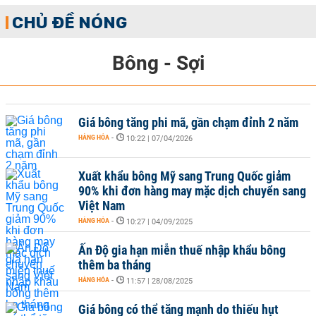
CHỦ ĐỀ NÓNG
Bông - Sợi
Giá bông tăng phi mã, gần chạm đỉnh 2 năm
HÀNG HÓA
-
10:22 | 07/04/2026
Xuất khẩu bông Mỹ sang Trung Quốc giảm
90% khi đơn hàng may mặc dịch chuyển sang
Việt Nam
HÀNG HÓA
-
10:27 | 04/09/2025
Ấn Độ gia hạn miễn thuế nhập khẩu bông
thêm ba tháng
HÀNG HÓA
-
11:57 | 28/08/2025
Giá bông có thể tăng mạnh do thiếu hụt