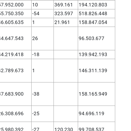
57.952.000
10
369.161
194.120.803
55.750.350
-54
323.597
518.826.448
46.605.635
1
21.961
158.847.054
44.647.543
26
96.503.677
44.219.418
-18
139.942.193
42.789.673
1
146.311.139
37.683.900
-38
158.165.949
26.308.696
-25
94.696.119
25.980.392
-27
120.230
99.708.537