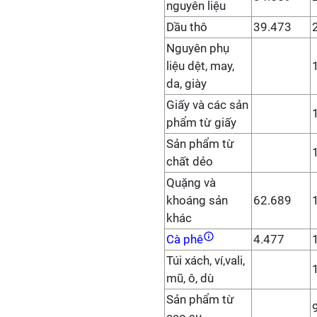
nguyên liệu
Dầu thô
39.473
Nguyên phụ
liệu dệt, may,
da, giày
Giấy và các sản
phẩm từ giấy
Sản phẩm từ
chất dẻo
Quặng và
khoáng sản
62.689
khác
Cà phê
4.477
Túi xách, ví,vali,
mũ, ô, dù
Sản phẩm từ