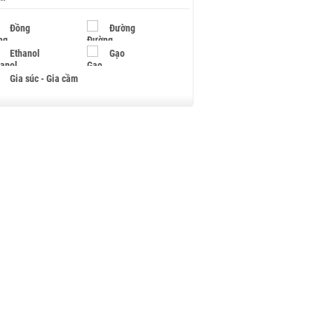
Đồng
Đường
Ethanol
Gạo
Gia súc - Gia cầm
Giấy
Gỗ
Hạt điều
Hồ tiêu - Hạt tiêu
Khí đốt
Kim loại khác
Mắc ca
Muối
Ngũ cốc
Nhựa - Hạt nhựa
Palladium
Phân bón