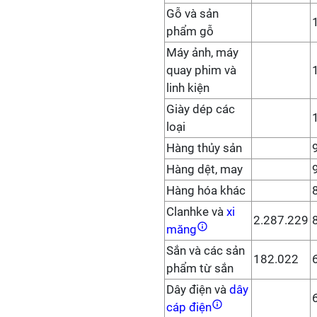
Gỗ và sản
phẩm gỗ
Máy ảnh, máy
quay phim và
linh kiện
Giày dép các
loại
Hàng thủy sản
Hàng dệt, may
Hàng hóa khác
Clanhke và
xi
2.287.229
măng
Sắn và các sản
182.022
phẩm từ sắn
Dây điện và
dây
cáp điện