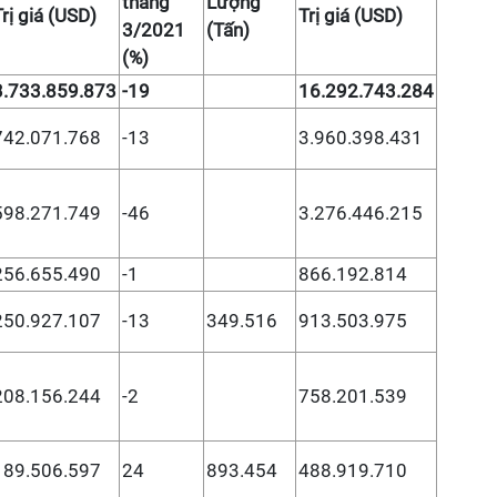
tháng
Lượng
Trị giá (USD)
Trị giá (USD)
3/2021
(Tấn)
(%)
3.733.859.873
-19
16.292.743.284
742.071.768
-13
3.960.398.431
598.271.749
-46
3.276.446.215
256.655.490
-1
866.192.814
250.927.107
-13
349.516
913.503.975
208.156.244
-2
758.201.539
189.506.597
24
893.454
488.919.710