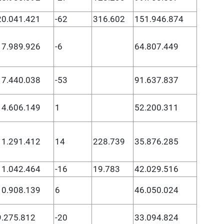
20.041.421
-62
316.602
151.946.874
17.989.926
-6
64.807.449
17.440.038
-53
91.637.837
14.606.149
1
52.200.311
11.291.412
14
228.739
35.876.285
11.042.464
-16
19.783
42.029.516
10.908.139
6
46.050.024
9.275.812
-20
33.094.824