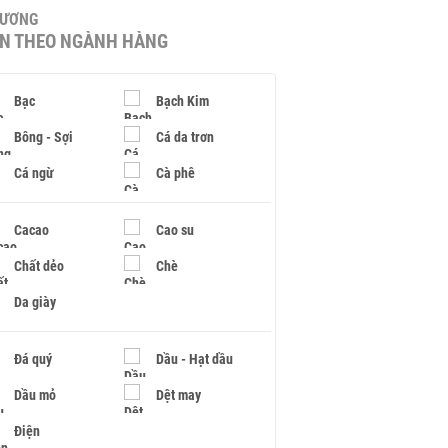
HƯƠNG
IN THEO NGÀNH HÀNG
Bạc
Bạch Kim
Bông - Sợi
Cá da trơn
Cá ngừ
Cà phê
Cacao
Cao su
Chất dẻo
Chè
Da giày
Đá quý
Dầu - Hạt dầu
Dầu mỏ
Dệt may
Điện