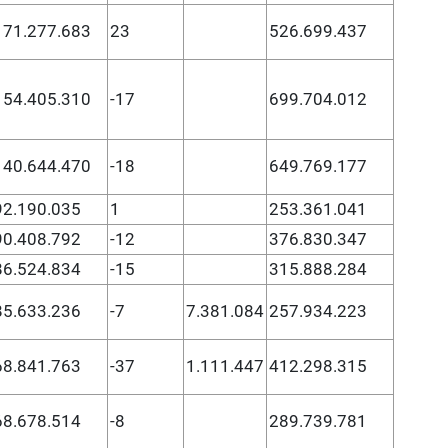
171.277.683
23
526.699.437
154.405.310
-17
699.704.012
140.644.470
-18
649.769.177
92.190.035
1
253.361.041
90.408.792
-12
376.830.347
86.524.834
-15
315.888.284
85.633.236
-7
7.381.084
257.934.223
68.841.763
-37
1.111.447
412.298.315
68.678.514
-8
289.739.781