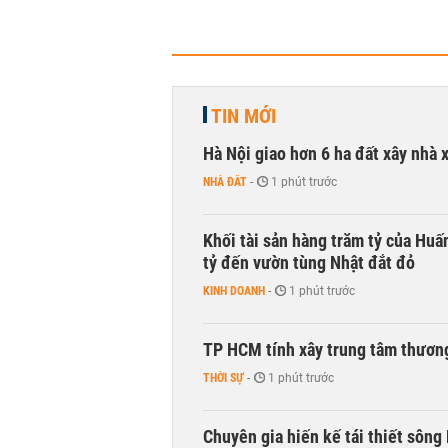
TIN MỚI
Hà Nội giao hơn 6 ha đất xây nhà 
NHÀ ĐẤT
-
1 phút trước
Khối tài sản hàng trăm tỷ của Huấ
tỷ đến vườn tùng Nhật đắt đỏ
KINH DOANH
-
1 phút trước
TP HCM tính xây trung tâm thương
THỜI SỰ
-
1 phút trước
Chuyên gia hiến kế tái thiết sông