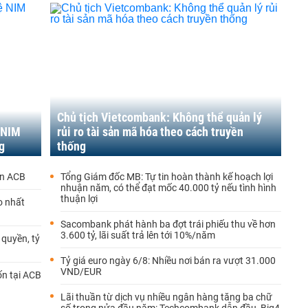
Chủ tịch Vietcombank: Không thể quản lý
 NIM
rủi ro tài sản mã hóa theo cách truyền
g
thống
ốn ACB
Tổng Giám đốc MB: Tự tin hoàn thành kế hoạch lợi
nhuận năm, có thể đạt mốc 40.000 tỷ nếu tình hình
thuận lợi
o nhất
Sacombank phát hành ba đợt trái phiếu thu về hơn
3.600 tỷ, lãi suất trả lên tới 10%/năm
 quyền, tỷ
Tỷ giá euro ngày 6/8: Nhiều nơi bán ra vượt 31.000
VND/EUR
ốn tại ACB
Lãi thuần từ dịch vụ nhiều ngân hàng tăng ba chữ