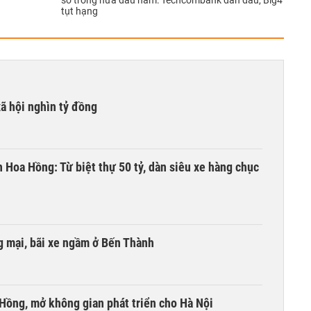
số trong nửa đầu năm: Techcombank dẫn đầu, Big4
tụt hạng
xã hội nghìn tỷ đồng
n Hoa Hồng: Từ biệt thự 50 tỷ, dàn siêu xe hàng chục
 mại, bãi xe ngầm ở Bến Thành
 Hồng, mở không gian phát triển cho Hà Nội