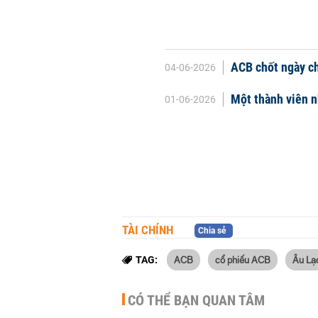
ACB chốt ngày ch
04-06-2026
Một thành viên n
01-06-2026
TÀI CHÍNH
Chia sẻ
ACB
cổ phiếu ACB
Âu Lạ
TAG:
CÓ THỂ BẠN QUAN TÂM