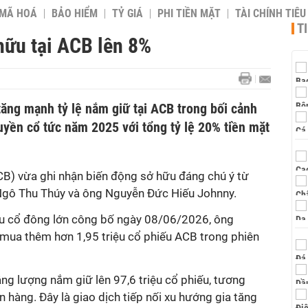
 MÃ HOÁ
BẢO HIỂM
TỶ GIÁ
PHI TIỀN MẶT
TÀI CHÍNH TIÊ
T
ữu tại ACB lên 8%
ăng mạnh tỷ lệ nắm giữ tại ACB trong bối cảnh
uyền cổ tức năm 2025 với tổng tỷ lệ 20% tiền mặt
) vừa ghi nhận biến động sở hữu đáng chú ý từ
Ngô Thu Thúy và ông Nguyễn Đức Hiếu Johnny.
ữu cổ đông lớn công bố ngày 08/06/2026, ông
mua thêm hơn 1,95 triệu cổ phiếu ACB trong phiên
âng lượng nắm giữ lên 97,6 triệu cổ phiếu, tương
 hàng. Đây là giao dịch tiếp nối xu hướng gia tăng