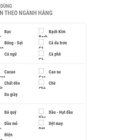
U DÙNG
IN THEO NGÀNH HÀNG
Bạc
Bạch Kim
Bông - Sợi
Cá da trơn
Cá ngừ
Cà phê
Cacao
Cao su
Chất dẻo
Chè
Da giày
Đá quý
Dầu - Hạt dầu
Dầu mỏ
Dệt may
Điện