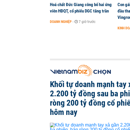
Hoá chất Đức Giang công bố hai ứng
Con gá
viên HĐQT, cổ phiếu DGC tăng trần
đầu tha
Vingro
DOANH NGHIỆP
-
7 giờ trước
KINH D
Khối tự doanh mạnh tay 
2.200 tỷ đồng sau ba ph
ròng 200 tỷ đồng cổ phi
hôm nay