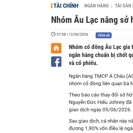
TÀI CHÍNH
NGÂN HÀNG
TÀI SẢN
Nhóm Âu Lạc nâng sở h
07:08 | 12/06/2026
Chia sẻ
Nhóm cổ đông Âu Lạc gia t
ngân hàng chuẩn bị chốt q
và cổ phiếu.
Ngân hàng TMCP Á Châu (ACB
nhóm cổ đông liên quan bà 
Theo báo cáo thay đổi sở h
Nguyễn Đức Hiếu Johnny đã 
giao dịch ngày 05/06/2026.
Sau giao dịch, cá nhân này n
đương 1,90% vốn điều lệ ngân