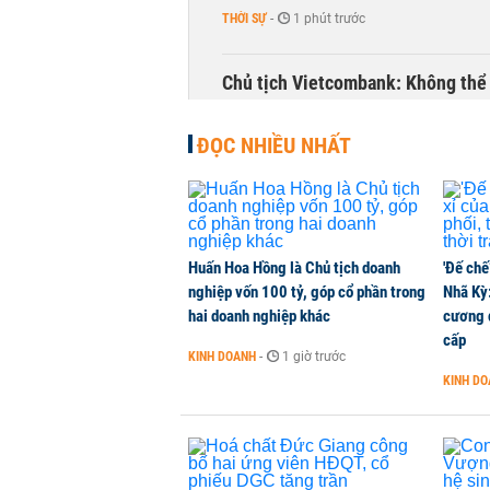
THỜI SỰ
-
1 phút trước
Chủ tịch Vietcombank: Không thể q
TÀI CHÍNH
-
1 phút trước
ĐỌC NHIỀU NHẤT
Huấn Hoa Hồng là Chủ tịch doanh
'Đế chế
nghiệp vốn 100 tỷ, góp cổ phần trong
Nhã Kỳ:
hai doanh nghiệp khác
cương đ
cấp
KINH DOANH
-
1 giờ trước
KINH D