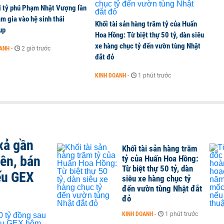
i tỷ phú Phạm Nhật Vượng lần
m gia vào hệ sinh thái
Khối tài sản hàng trăm tỷ của Huấn
up
Hoa Hồng: Từ biệt thự 50 tỷ, dàn siêu
xe hàng chục tỷ đến vườn tùng Nhật
OANH
-
2 giờ trước
đắt đỏ
KINH DOANH
-
1 phút trước
xả gần
Khối tài sản hàng trăm
iên, bán
tỷ của Huấn Hoa Hồng:
Từ biệt thự 50 tỷ, dàn
ếu GEX
siêu xe hàng chục tỷ
đến vườn tùng Nhật đắt
đỏ
KINH DOANH
-
1 phút trước