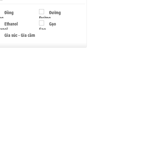
Đồng
Đường
Ethanol
Gạo
Gia súc - Gia cầm
Giấy
Gỗ
Hạt điều
Hồ tiêu - Hạt tiêu
Khí đốt
Kim loại khác
Mắc ca
Muối
Ngũ cốc
Nhựa - Hạt nhựa
Palladium
Phân bón