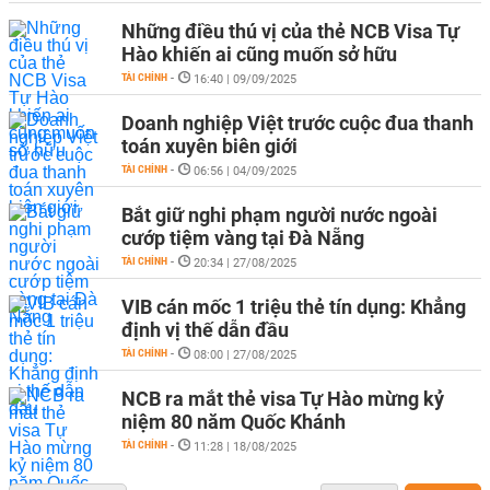
Những điều thú vị của thẻ NCB Visa Tự
Hào khiến ai cũng muốn sở hữu
TÀI CHÍNH
-
16:40 | 09/09/2025
Doanh nghiệp Việt trước cuộc đua thanh
toán xuyên biên giới
TÀI CHÍNH
-
06:56 | 04/09/2025
Bắt giữ nghi phạm người nước ngoài
cướp tiệm vàng tại Đà Nẵng
TÀI CHÍNH
-
20:34 | 27/08/2025
VIB cán mốc 1 triệu thẻ tín dụng: Khẳng
định vị thế dẫn đầu
TÀI CHÍNH
-
08:00 | 27/08/2025
NCB ra mắt thẻ visa Tự Hào mừng kỷ
niệm 80 năm Quốc Khánh
TÀI CHÍNH
-
11:28 | 18/08/2025