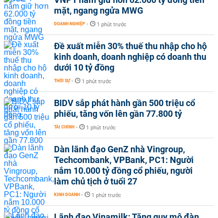
mặt, ngang ngửa MWG
DOANH NGHIỆP
-
1 phút trước
Đề xuất miễn 30% thuế thu nhập cho hộ
kinh doanh, doanh nghiệp có doanh thu
dưới 10 tỷ đồng
THỜI SỰ
-
1 phút trước
BIDV sắp phát hành gần 500 triệu cổ
phiếu, tăng vốn lên gần 77.800 tỷ
TÀI CHÍNH
-
1 phút trước
Dàn lãnh đạo GenZ nhà Vingroup,
Techcombank, VPBank, PC1: Người
nắm 10.000 tỷ đồng cổ phiếu, người
làm chủ tịch ở tuổi 27
KINH DOANH
-
1 phút trước
Lãnh đạo Vinamilk: Tăng quy mô đàn