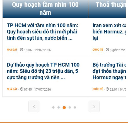
Quy hoạch tầm nhìn 100
Thoả thuận
năm
TP HCM với tầm nhìn 100 năm:
Iran xem xét c
Quy hoạch siêu đô thị mới phải
biển Hormuz, gi
tính đến sụt lún, nước biển ...
lại
NHÀ ĐẤT
-
QUỐC TẾ
-
16:06 | 19/07/2026
5 giờ trước
Dự thảo quy hoạch TP HCM 100
Bộ trưởng Tài c
năm: Siêu đô thị 23 triệu dân, 5
đạt thỏa thuận 
cực tăng trưởng và nền ...
Hormuz ngay tr
NHÀ ĐẤT
-
QUỐC TẾ
-
07:45 | 17/07/2026
22:01 | 04/0