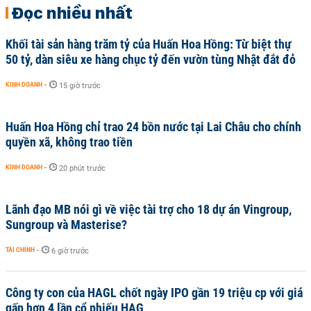
Đọc nhiều nhất
Khối tài sản hàng trăm tỷ của Huấn Hoa Hồng: Từ biệt thự
50 tỷ, dàn siêu xe hàng chục tỷ đến vườn tùng Nhật đắt đỏ
KINH DOANH
-
15 giờ trước
Huấn Hoa Hồng chỉ trao 24 bồn nước tại Lai Châu cho chính
quyền xã, không trao tiền
KINH DOANH
-
20 phút trước
Lãnh đạo MB nói gì về việc tài trợ cho 18 dự án Vingroup,
Sungroup và Masterise?
TÀI CHÍNH
-
6 giờ trước
Công ty con của HAGL chốt ngày IPO gần 19 triệu cp với giá
gấp hơn 4 lần cổ phiếu HAG