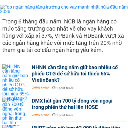
Trong 6 tháng đầu năm, NCB là ngân hàng có
mức tăng trưởng cao nhất về cho vay khách
hàng với xấp xỉ 37%, VPBank và HDBank vượt xa
các ngân hàng khác với mức tăng trên 20% nhờ
tham gia tái cơ cấu ngân hàng yếu kém.
NHNN cần tăng nắm giữ bao nhiêu cổ
phiếu CTG để sở hữu tối thiểu 65%
VietinBank?
CHỨNG KHOÁN
-
1 phút trước
DMX hút gần 700 tỷ đồng vốn ngoại
trong phiên thứ hai lên HOSE
CHỨNG KHOÁN
-
1 phút trước
VNPT nắm giữ hơn 62.000 tỷ đồng tiền