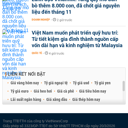
bò thêm 8.000 con, đã chốt giá nguyên
liệu đến tháng 11
DOANH NGHIỆP
-
2 giờ trước
Việt Nam muốn phát triển quỹ hưu trí:
Từ tiết kiệm gia đình thành nguồn cấp
vốn dài hạn và kinh nghiệm từ Malaysia
QUỐC TẾ
-
4 giờ trước
LIÊN KẾT NỔI BẬT
Giá vàng hôm nay
Tỷ giá ngoại tệ
Tỷ giá usd
Tỷ giá yen
Tỷ giá euro
Giá heo hơi
Giá cà phê
Giá tiêu hôm nay
Lãi suất ngân hàng
Giá xăng dầu
Giá thép hôm nay
Giá sầu riêng
Giá thịt heo
Giá gạo
Giá cao su
Best Retail Brokers
Diễn đàn đầu tư Việt Nam 2026
Trang TTĐTTH của công ty VietNewsCorp
Giấy phép số 3323/GP-TTĐT do Sở VH&TT TP.HCM cấp ngày 20/3/2026