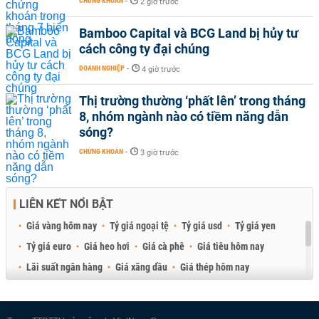
CHỨNG KHOÁN
-
2 giờ trước
Bamboo Capital và BCG Land bị hủy tư
cách công ty đại chúng
DOANH NGHIỆP
-
4 giờ trước
Thị trường thường ‘phất lên’ trong tháng
8, nhóm ngành nào có tiềm năng dẫn
sóng?
CHỨNG KHOÁN
-
3 giờ trước
LIÊN KẾT NỔI BẬT
Giá vàng hôm nay
Tỷ giá ngoại tệ
Tỷ giá usd
Tỷ giá yen
Tỷ giá euro
Giá heo hơi
Giá cà phê
Giá tiêu hôm nay
Lãi suất ngân hàng
Giá xăng dầu
Giá thép hôm nay
Giá sầu riêng
Giá thịt heo
Giá gạo
Giá cao su
Best Retail Brokers
Diễn đàn đầu tư Việt Nam 2026