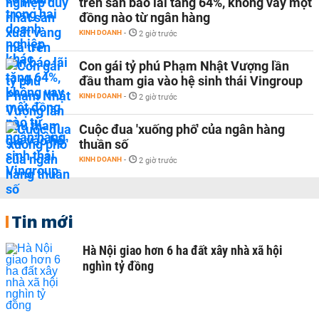
trên sàn báo lãi tăng 64%, không vay một
đồng nào từ ngân hàng
KINH DOANH
-
2 giờ trước
Con gái tỷ phú Phạm Nhật Vượng lần
đầu tham gia vào hệ sinh thái Vingroup
KINH DOANH
-
2 giờ trước
Cuộc đua 'xuống phố' của ngân hàng
thuần số
KINH DOANH
-
2 giờ trước
Tin mới
Hà Nội giao hơn 6 ha đất xây nhà xã hội
nghìn tỷ đồng