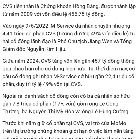
CVS tiền thân là Chứng khoán Hồng Bàng, được thành lập
từ năm 2009 với vốn điều lệ 456,75 tỷ đồng.
Vào ngày 9/6/2022, M-Service đã nhận chuyển nhượng
4,41 triệu cổ phần CVS (tương đương 49% vốn điều lệ) từ
hai cổ đông lãnh đạo là Phó Chủ tịch Jiang Wen và Tổng
Giám đốc Nguyễn Kim Hậu.
Giữa năm 2024, CVS tăng vốn lên gần 457 tỷ đồng thông
qua chào bán cho cổ đông hiện hữu. Tại thời điểm này, cơ
cấu cổ đông ghi nhận M-Service sở hữu gần 22,4 triệu cổ
phần, duy trì tỷ lệ 49% vốn tại CVS.
Ngoài ra, danh sách cổ đông còn có ba cá nhân sở hữu
gần 7,8 triệu cổ phần (17% vốn) gồm ông Lê Công
Trường, bà Nguyễn Thị Mỹ Hòa và ông Lê Hùng Cường.
Trước khi nắm giữ cổ phần tại CVS, vai trò của MoMo
trên thị trường chứng khoán giới hạn ở việc làm nền tảng
kết nối nhu cầu đầu tư và cung cấp giải pháp thanh toán