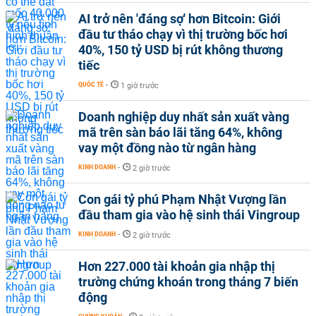
AI trở nên 'đáng sợ' hơn Bitcoin: Giới
đầu tư tháo chạy vì thị trường bốc hơi
40%, 150 tỷ USD bị rút không thương
tiếc
QUỐC TẾ
-
1 giờ trước
Doanh nghiệp duy nhất sản xuất vàng
mã trên sàn báo lãi tăng 64%, không
vay một đồng nào từ ngân hàng
KINH DOANH
-
2 giờ trước
Con gái tỷ phú Phạm Nhật Vượng lần
đầu tham gia vào hệ sinh thái Vingroup
KINH DOANH
-
2 giờ trước
Hơn 227.000 tài khoản gia nhập thị
trường chứng khoán trong tháng 7 biến
động