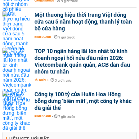
CHỨNG KHOÁN
-
9 giờ trước
Một thương hiệu thời trang Việt đóng
cửa sau 5 năm hoạt động, thanh lý toàn
bộ cửa hàng
KINH DOANH
-
9 giờ trước
TOP 10 ngân hàng lãi lớn nhất từ kinh
doanh ngoại hối nửa đầu năm 2026:
Vietcombank quán quân, ACB dẫn đầu
nhóm tư nhân
TÀI CHÍNH
-
3 giờ trước
Công ty 100 tỷ của Huấn Hoa Hồng
bỗng dưng ‘biến mất’, một công ty khác
đã giải thể
KINH DOANH
-
7 giờ trước