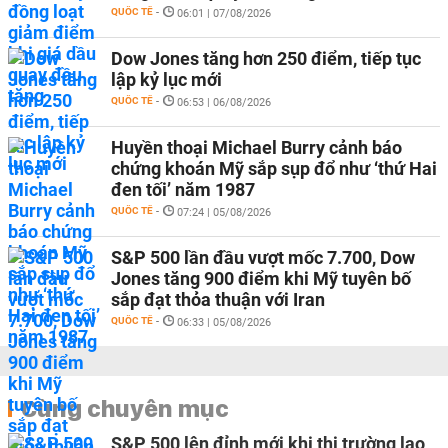
QUỐC TẾ
-
06:01 | 07/08/2026
Dow Jones tăng hơn 250 điểm, tiếp tục
lập kỷ lục mới
QUỐC TẾ
-
06:53 | 06/08/2026
Huyền thoại Michael Burry cảnh báo
chứng khoán Mỹ sắp sụp đổ như ‘thứ Hai
đen tối’ năm 1987
QUỐC TẾ
-
07:24 | 05/08/2026
S&P 500 lần đầu vượt mốc 7.700, Dow
Jones tăng 900 điểm khi Mỹ tuyên bố
sắp đạt thỏa thuận với Iran
QUỐC TẾ
-
06:33 | 05/08/2026
Cùng chuyên mục
S&P 500 lên đỉnh mới khi thị trường lao