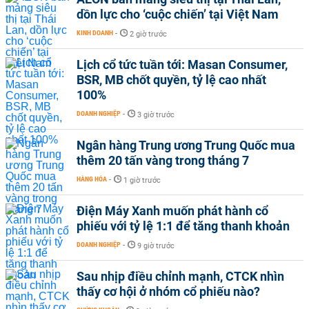
dồn lực cho ‘cuộc chiến’ tại Việt Nam
KINH DOANH
-
2 giờ trước
Lịch cổ tức tuần tới: Masan Consumer,
BSR, MB chốt quyền, tỷ lệ cao nhất
100%
DOANH NGHIỆP
-
3 giờ trước
Ngân hàng Trung ương Trung Quốc mua
thêm 20 tấn vàng trong tháng 7
HÀNG HÓA
-
1 giờ trước
Điện Máy Xanh muốn phát hành cổ
phiếu với tỷ lệ 1:1 để tăng thanh khoản
DOANH NGHIỆP
-
9 giờ trước
Sau nhịp điều chỉnh mạnh, CTCK nhìn
thấy cơ hội ở nhóm cổ phiếu nào?