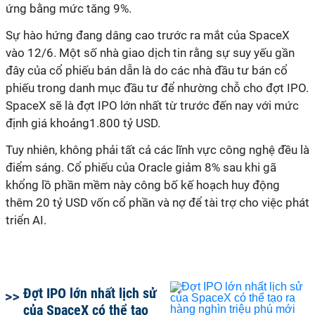
ứng bằng mức tăng 9%.
Sự hào hứng đang dâng cao trước ra mắt của SpaceX
vào 12/6. Một số nhà giao dịch tin rằng sự suy yếu gần
đây của cổ phiếu bán dẫn là do các nhà đầu tư bán cổ
phiếu trong danh mục đầu tư để nhường chỗ cho đợt IPO.
SpaceX sẽ là đợt IPO lớn nhất từ ​​trước đến nay với mức
định giá khoảng1.800 tỷ USD.
Tuy nhiên, không phải tất cả các lĩnh vực công nghệ đều là
điểm sáng. Cổ phiếu của Oracle giảm 8% sau khi gã
khổng lồ phần mềm này công bố kế hoạch huy động
thêm 20 tỷ USD vốn cổ phần và nợ để tài trợ cho việc phát
triển AI.
Đợt IPO lớn nhất lịch sử
của SpaceX có thể tạo