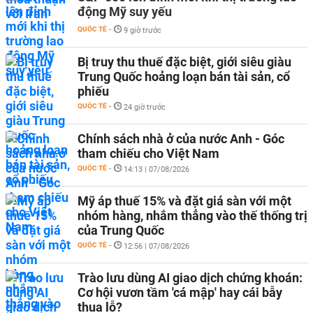
động Mỹ suy yếu
QUỐC TẾ
-
9 giờ trước
Bị truy thu thuế đặc biệt, giới siêu giàu
Trung Quốc hoảng loạn bán tài sản, cổ
phiếu
QUỐC TẾ
-
24 giờ trước
Chính sách nhà ở của nước Anh - Góc
tham chiếu cho Việt Nam
QUỐC TẾ
-
14:13 | 07/08/2026
Mỹ áp thuế 15% và đặt giá sàn với một
nhóm hàng, nhắm thẳng vào thế thống trị
của Trung Quốc
QUỐC TẾ
-
12:56 | 07/08/2026
Trào lưu dùng AI giao dịch chứng khoán:
Cơ hội vươn tầm 'cá mập' hay cái bẫy
thua lỗ?