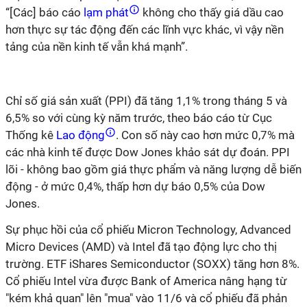
“[Các] báo cáo
lạm phát
không cho thấy giá dầu cao
hơn thực sự tác động đến các lĩnh vực khác, vì vậy nền
tảng của nền kinh tế vẫn khá mạnh”.
Chỉ số giá sản xuất (PPI) đã tăng 1,1% trong tháng 5 và
6,5% so với cùng kỳ năm trước, theo báo cáo từ Cục
Thống kê
Lao động
. Con số này cao hơn mức 0,7% mà
các nhà kinh tế được Dow Jones khảo sát dự đoán. PPI
lõi - không bao gồm giá thực phẩm và năng lượng dễ biến
động - ở mức 0,4%, thấp hơn dự báo 0,5% của Dow
Jones.
Sự phục hồi của cổ phiếu Micron Technology, Advanced
Micro Devices (AMD) và Intel đã tạo động lực cho thị
trường. ETF iShares Semiconductor (SOXX) tăng hơn 8%.
Cổ phiếu Intel vừa được Bank of America nâng hạng từ
"kém khả quan" lên "mua" vào 11/6 và cổ phiếu đã phản