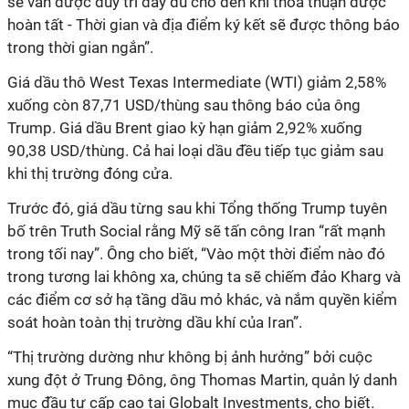
sẽ vẫn được duy trì đầy đủ cho đến khi thỏa thuận được
hoàn tất - Thời gian và địa điểm ký kết sẽ được thông báo
trong thời gian ngắn”.
Giá dầu thô West Texas Intermediate (WTI) giảm 2,58%
xuống còn 87,71 USD/thùng sau thông báo của ông
Trump. Giá dầu Brent giao kỳ hạn giảm 2,92% xuống
90,38 USD/thùng. Cả hai loại dầu đều tiếp tục giảm sau
khi thị trường đóng cửa.
Trước đó, giá dầu từng sau khi Tổng thống Trump tuyên
bố trên Truth Social rằng Mỹ sẽ tấn công Iran “rất mạnh
trong tối nay”. Ông cho biết, “Vào một thời điểm nào đó
trong tương lai không xa, chúng ta sẽ chiếm đảo Kharg và
các điểm cơ sở hạ tầng dầu mỏ khác, và nắm quyền kiểm
soát hoàn toàn thị trường dầu khí của Iran”.
“Thị trường dường như không bị ảnh hưởng” bởi cuộc
xung đột ở Trung Đông, ông Thomas Martin, quản lý danh
mục đầu tư cấp cao tại Globalt Investments, cho biết.