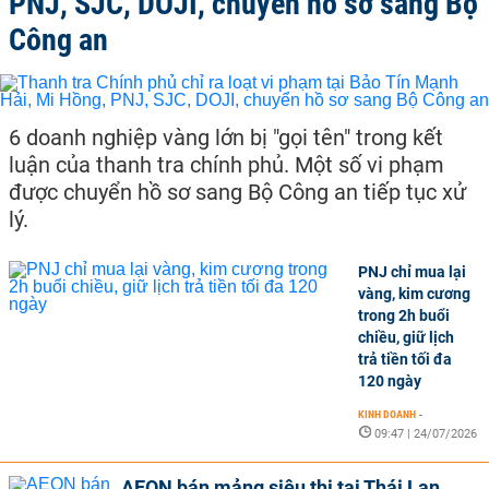
PNJ, SJC, DOJI, chuyển hồ sơ sang Bộ
Công an
6 doanh nghiệp vàng lớn bị "gọi tên" trong kết
luận của thanh tra chính phủ. Một số vi phạm
được chuyển hồ sơ sang Bộ Công an tiếp tục xử
lý.
PNJ chỉ mua lại
vàng, kim cương
trong 2h buổi
chiều, giữ lịch
trả tiền tối đa
120 ngày
KINH DOANH
-
09:47 | 24/07/2026
AEON bán mảng siêu thị tại Thái Lan,