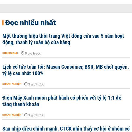
Đọc nhiều nhất
Một thương hiệu thời trang Việt đóng cửa sau 5 năm hoạt
động, thanh lý toàn bộ cửa hàng
KINH DOANH
-
9 giờ trước
Lịch cổ tức tuần tới: Masan Consumer, BSR, MB chốt quyền,
tỷ lệ cao nhất 100%
DOANH NGHIỆP
-
3 giờ trước
Điện Máy Xanh muốn phát hành cổ phiếu với tỷ lệ 1:1 để
tăng thanh khoản
DOANH NGHIỆP
-
9 giờ trước
Sau nhịp điều chỉnh mạnh, CTCK nhìn thấy cơ hội ở nhóm cổ