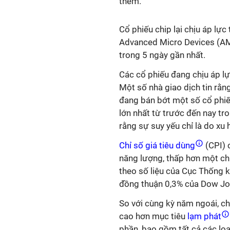
thêm.
Cổ phiếu chip lại chịu áp lự
Advanced Micro Devices (AM
trong 5 ngày gần nhất.
Các cổ phiếu đang chịu áp l
Một số nhà giao dịch tin rằng
đang bán bớt một số cổ phiế
lớn nhất từ ​​trước đến nay 
rằng sự suy yếu chỉ là do xu
Chỉ số giá tiêu dùng
(CPI) 
năng lượng, thấp hơn một chú
theo số liệu của Cục Thống 
đồng thuận 0,3% của Dow Jo
So với cùng kỳ năm ngoái, ch
cao hơn mục tiêu
lạm phát
phần, bao gồm tất cả các loại