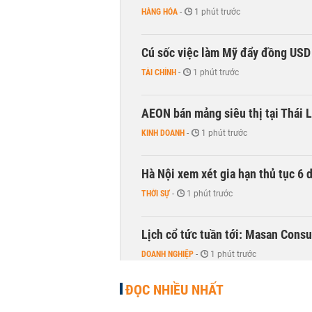
HÀNG HÓA
-
1 phút trước
Cú sốc việc làm Mỹ đẩy đồng USD
TÀI CHÍNH
-
1 phút trước
AEON bán mảng siêu thị tại Thái L
KINH DOANH
-
1 phút trước
Hà Nội xem xét gia hạn thủ tục 6 
THỜI SỰ
-
1 phút trước
Lịch cổ tức tuần tới: Masan Cons
DOANH NGHIỆP
-
1 phút trước
ĐỌC NHIỀU NHẤT
TOP 10 ngân hàng lãi lớn nhất từ
Vietcombank quán quân, ACB dẫn