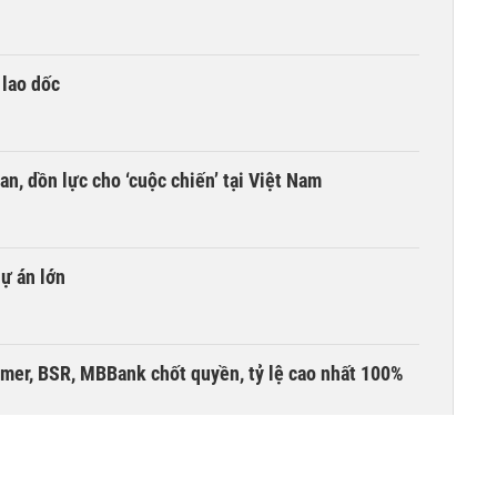
 lao dốc
an, dồn lực cho ‘cuộc chiến’ tại Việt Nam
dự án lớn
umer, BSR, MBBank chốt quyền, tỷ lệ cao nhất 100%
 kinh doanh ngoại hối nửa đầu năm 2026:
 đầu nhóm tư nhân