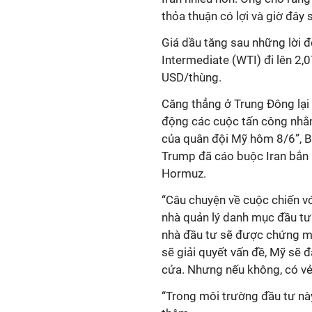
thỏa thuận có lợi và giờ đây s
Giá dầu tăng sau những lời 
Intermediate (WTI) đi lên 2,
USD/thùng.
Căng thẳng ở Trung Đông lại 
động các cuộc tấn công nhằm
của quân đội Mỹ hôm 8/6”, B
Trump đã cáo buộc Iran bắn r
Hormuz.
“Câu chuyện về cuộc chiến vớ
nhà quản lý danh mục đầu tư
nhà đầu tư sẽ được chứng mi
sẽ giải quyết vấn đề, Mỹ sẽ 
cửa. Nhưng nếu không, có vẻ 
“Trong môi trường đầu tư này