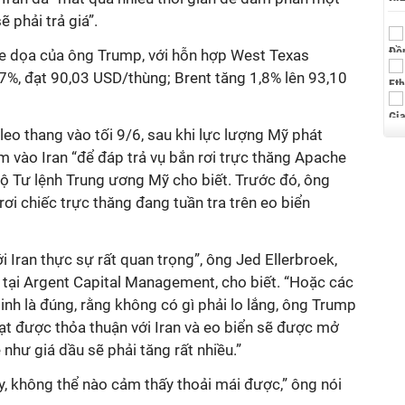
ẽ phải trả giá”.
đe dọa của ông Trump, với hỗn hợp West Texas
07%, đạt 90,03 USD/thùng; Brent tăng 1,8% lên 93,10
leo thang vào tối 9/6, sau khi lực lượng Mỹ phát
 vào Iran “để đáp trả vụ bắn rơi trực thăng Apache
ộ Tư lệnh Trung ương Mỹ cho biết. Trước đó, ông
ơi chiếc trực thăng đang tuần tra trên eo biển
i Iran thực sự rất quan trọng”, ông Jed Ellerbroek,
 tại Argent Capital Management, cho biết. “Hoặc các
nh là đúng, rằng không có gì phải lo lắng, ông Trump
đạt được thỏa thuận với Iran và eo biển sẽ được mở
như giá dầu sẽ phải tăng rất nhiều.”
, không thể nào cảm thấy thoải mái được,” ông nói