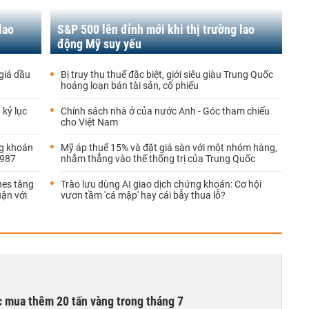
lao
S&P 500 lên đỉnh mới khi thị trường lao
động Mỹ suy yếu
giá dầu
Bị truy thu thuế đặc biệt, giới siêu giàu Trung Quốc
hoảng loạn bán tài sản, cổ phiếu
 kỷ lục
Chính sách nhà ở của nước Anh - Góc tham chiếu
cho Việt Nam
ng khoán
Mỹ áp thuế 15% và đặt giá sàn với một nhóm hàng,
1987
nhắm thẳng vào thế thống trị của Trung Quốc
nes tăng
Trào lưu dùng AI giao dịch chứng khoán: Cơ hội
uận với
vươn tầm 'cá mập' hay cái bẫy thua lỗ?
 mua thêm 20 tấn vàng trong tháng 7