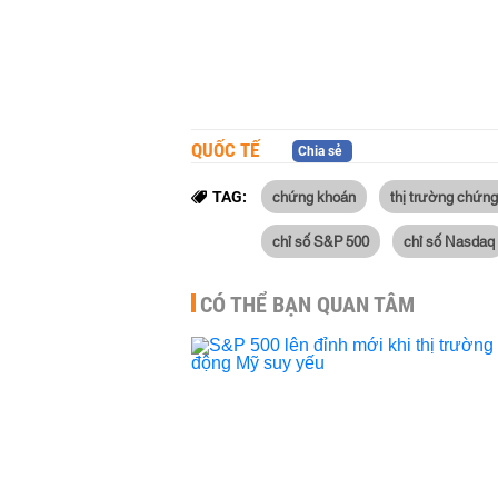
QUỐC TẾ
Chia sẻ
chứng khoán
thị trường chứn
TAG:
chỉ số S&P 500
chỉ số Nasdaq
CÓ THỂ BẠN QUAN TÂM