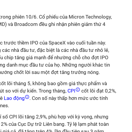
c trong phiên 10/6. Cổ phiếu của Micron Technology,
D) và Broadcom đều ghi nhận phiên giảm thứ 4
ực trước thềm IPO của SpaceX vào cuối tuần này.
 các nhà đầu tư, đặc biệt là các nhà đầu tư nhỏ lẻ,
u chip tăng giá mạnh để nhường chỗ cho đợt IPO
trong danh mục đầu tư của họ. Những người khác tin
 hướng chốt lời sau một đợt tăng trưởng nóng.
cốt lõi tháng 5, không bao gồm giá thực phẩm và
t so với dự kiến. Trong tháng,
CPI
cốt lõi đạt 0,2%,
kê
Lao động
. Con số này thấp hơn mức ước tính
nes.
ỉ số CPI lõi tăng 2,9%, phù hợp với kỳ vọng, nhưng
2% của Cục Dự trữ Liên bang. Tỷ lệ lạm phát toàn
 giá cả, đã tăng trên 4%, lần đầu tiên sau 3 năm.