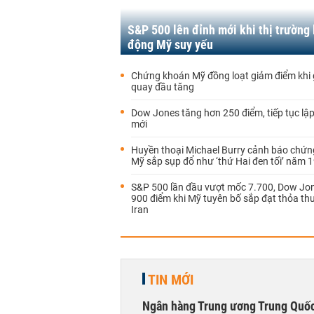
S&P 500 lên đỉnh mới khi thị trường 
động Mỹ suy yếu
Chứng khoán Mỹ đồng loạt giảm điểm khi 
quay đầu tăng
Dow Jones tăng hơn 250 điểm, tiếp tục lập
mới
Huyền thoại Michael Burry cảnh báo chứ
Mỹ sắp sụp đổ như ‘thứ Hai đen tối’ năm 
S&P 500 lần đầu vượt mốc 7.700, Dow Jo
900 điểm khi Mỹ tuyên bố sắp đạt thỏa th
Iran
TIN MỚI
Ngân hàng Trung ương Trung Quốc