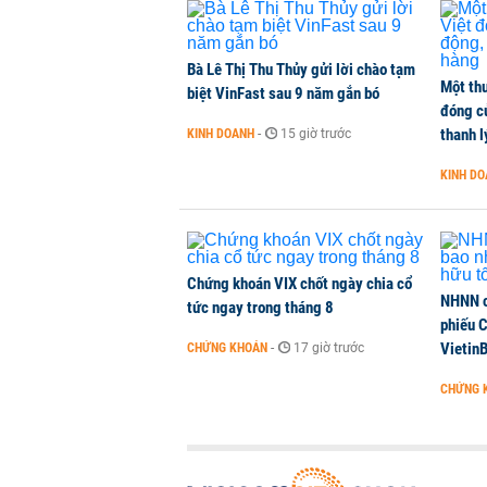
TÀI CHÍNH
-
1 phút trước
Bà Lê Thị Thu Thủy gửi lời chào tạm
Một thư
Vì sao bỗng dưng đứng tên doanh
biệt VinFast sau 9 năm gắn bó
đóng c
KINH DOANH
-
1 phút trước
thanh l
KINH DOANH
-
15 giờ trước
KINH D
Thuế mới của Mỹ tạo thêm sức ép 
HÀNG HÓA
-
1 phút trước
Chứng khoán VIX chốt ngày chia cổ
NHNN c
tức ngay trong tháng 8
phiếu 
Vietin
CHỨNG KHOÁN
-
17 giờ trước
CHỨNG 