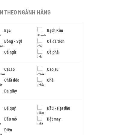
IN THEO NGÀNH HÀNG
Bạc
Bạch Kim
Bông - Sợi
Cá da trơn
Cá ngừ
Cà phê
Cacao
Cao su
Chất dẻo
Chè
Da giày
Đá quý
Dầu - Hạt dầu
Dầu mỏ
Dệt may
Điện