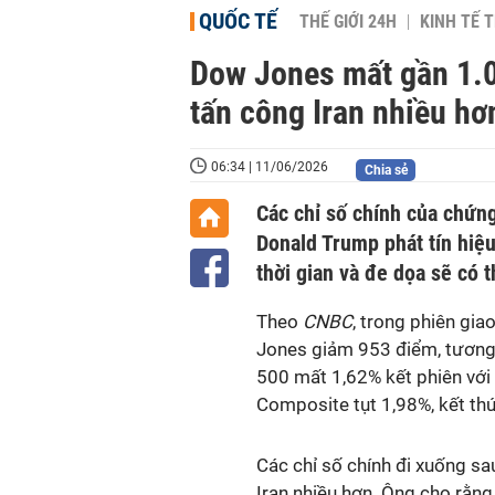
QUỐC TẾ
THẾ GIỚI 24H
KINH TẾ T
Dow Jones mất gần 1.
tấn công Iran nhiều hơ
06:34 | 11/06/2026
Chia sẻ
Các chỉ số chính của chứn
Donald Trump phát tín hiệ
thời gian và đe dọa sẽ có
Theo
CNBC
, trong phiên gia
Jones giảm 953 điểm, tương
500 mất 1,62% kết phiên với
Composite tụt 1,98%, kết th
Các chỉ số chính đi xuống s
Iran nhiều hơn. Ông cho rằng