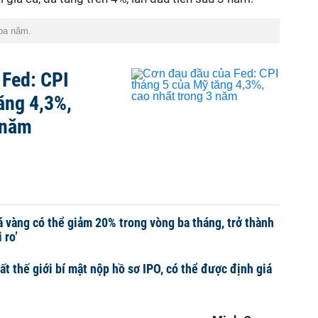
 ba năm.
 Fed: CPI
ăng 4,3%,
 năm
iá vàng có thể giảm 20% trong vòng ba tháng, trở thành
 ro’
ất thế giới bí mật nộp hồ sơ IPO, có thể được định giá