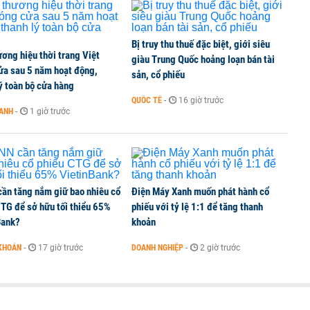
Bị truy thu thuế đặc biệt, giới siêu
ơng hiệu thời trang Việt
 nghiệp, hộ kinh doanh?
giàu Trung Quốc hoảng loạn bán tài
ửa sau 5 năm hoạt động,
sản, cổ phiếu
ý toàn bộ cửa hàng
QUỐC TẾ
-
16 giờ trước
OANH
-
1 giờ trước
lên thủy sản Việt
ần tăng nắm giữ bao nhiêu cổ
Điện Máy Xanh muốn phát hành cổ
CTG để sở hữu tối thiểu 65%
phiếu với tỷ lệ 1:1 để tăng thanh
Bank?
khoản
KHOÁN
-
17 giờ trước
DOANH NGHIỆP
-
2 giờ trước