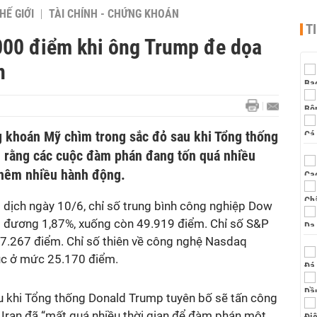
HẾ GIỚI
TÀI CHÍNH - CHỨNG KHOÁN
T
000 điểm khi ông Trump đe dọa
n
g khoán Mỹ chìm trong sắc đỏ sau khi Tổng thống
u rằng các cuộc đàm phán đang tốn quá nhiều
 thêm nhiều hành động.
o dịch ngày 10/6, chỉ số trung bình công nghiệp Dow
 đương 1,87%, xuống còn 49.919 điểm. Chỉ số S&P
 7.267 điểm. Chỉ số thiên về công nghệ Nasdaq
úc ở mức 25.170 điểm.
au khi Tổng thống Donald Trump tuyên bố sẽ tấn công
 Iran đã “mất quá nhiều thời gian để đàm phán một