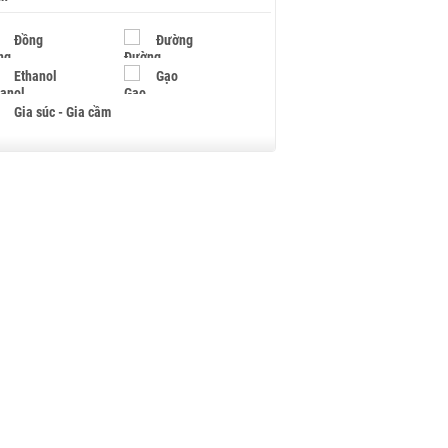
Đồng
Đường
Ethanol
Gạo
Gia súc - Gia cầm
Giấy
Gỗ
Hạt điều
Hồ tiêu - Hạt tiêu
Khí đốt
Kim loại khác
Mắc ca
Muối
Ngũ cốc
Nhựa - Hạt nhựa
Palladium
Phân bón