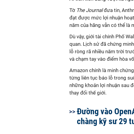
Tờ
The Journal
đưa tin, Anth
đạt được mức lợi nhuận hoạt 
năm của hãng vẫn có thể là 
Dù vậy, giới tài chính Phố Wa
quan. Lịch sử đã chứng minh 
lỗ ròng rã nhiều năm trời tr
và chạm tay vào điểm hòa vố
Amazon chính là minh chứng 
từng liên tục báo lỗ trong su
những khoản lợi nhuận sau đ
thay đổi thế giới.
Đường vào OpenA
chàng kỹ sư 29 t