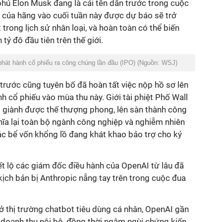
phú Elon Musk đang là cái tên dẫn trước trong cuộc
n của hãng vào cuối tuần này được dự báo sẽ trở
trong lịch sử nhân loại, và hoàn toàn có thể biến
tỷ đô đầu tiên trên thế giới.
 phát hành cổ phiếu ra công chúng lần đầu (IPO) (Nguồn: WSJ)
 trước cũng tuyên bố đã hoàn tất việc nộp hồ sơ lên
ành cổ phiếu vào mùa thu này. Giới tài phiệt Phố Wall
o giành được thế thượng phong, lên sàn thành công
hĩa lại toàn bộ ngành công nghiệp và nghiễm nhiên
ác bể vốn khổng lồ đang khát khao bảo trợ cho kỷ
ết lộ các giám đốc điều hành của OpenAI từ lâu đã
 kịch bản bị Anthropic nẫng tay trên trong cuộc đua
ở thị trường chatbot tiêu dùng cá nhân, OpenAI gần
 doanh thu nội bộ, đồng thời ngậm ngùi chứng kiến