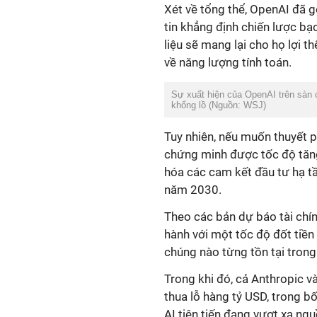
Xét về tổng thể, OpenAI đã g
tin khẳng định chiến lược bạ
liệu sẽ mang lại cho họ lợi th
về năng lượng tính toán.
Sự xuất hiện của OpenAI trên sàn
khổng lồ (Nguồn: WSJ)
Tuy nhiên, nếu muốn thuyết 
chứng minh được tốc độ tăng
hóa các cam kết đầu tư hạ tầ
năm 2030.
Theo các bản dự báo tài chí
hành với một tốc độ đốt tiền
chúng nào từng tồn tại trong 
Trong khi đó, cả Anthropic 
thua lỗ hàng tỷ USD, trong b
AI tiên tiến đang vượt xa ng