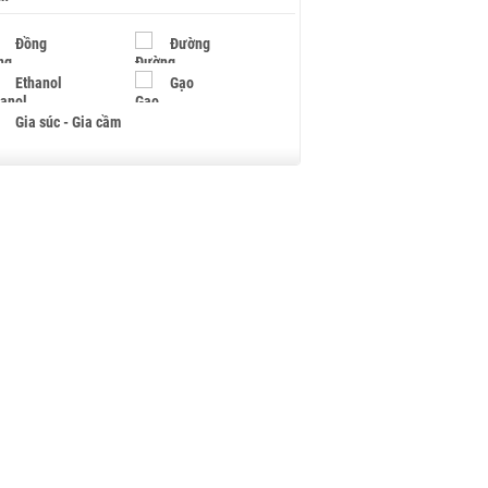
Đồng
Đường
Ethanol
Gạo
Gia súc - Gia cầm
Giấy
Gỗ
Hạt điều
Hồ tiêu - Hạt tiêu
Khí đốt
Kim loại khác
Mắc ca
Muối
Ngũ cốc
Nhựa - Hạt nhựa
Palladium
Phân bón