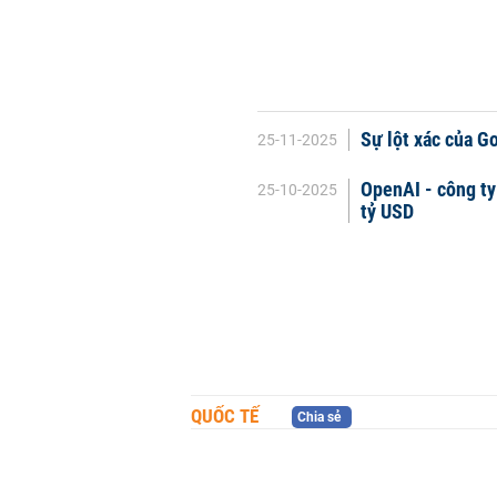
Sự lột xác của G
25-11-2025
OpenAI - công ty
25-10-2025
tỷ USD
QUỐC TẾ
Chia sẻ