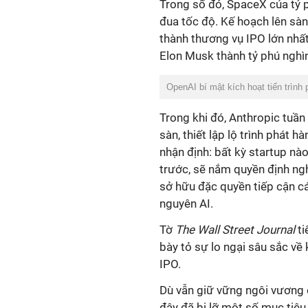
Trong số đó, SpaceX của tỷ 
đua tốc độ. Kế hoạch lên sà
thành thương vụ IPO lớn nhất 
Elon Musk thành tỷ phú nghìn 
OpenAI bí mật kích hoạt tiến trình
Trong khi đó, Anthropic tuần
sàn, thiết lập lộ trình phát h
nhận định: bất kỳ startup nà
trước, sẽ nắm quyền định ng
sở hữu đặc quyền tiếp cận c
nguyên AI.
Tờ
The Wall Street Journal
ti
bày tỏ sự lo ngại sâu sắc về
IPO.
Dù vẫn giữ vững ngôi vương 
đây đã bị lỡ một số mục tiêu