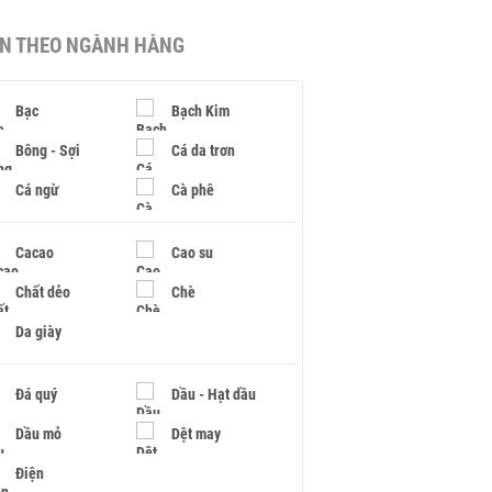
IN THEO NGÀNH HÀNG
Bạc
Bạch Kim
Bông - Sợi
Cá da trơn
Cá ngừ
Cà phê
Cacao
Cao su
Chất dẻo
Chè
Da giày
Đá quý
Dầu - Hạt dầu
Dầu mỏ
Dệt may
Điện