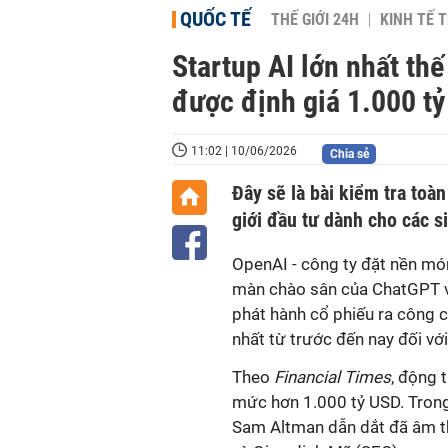
QUỐC TẾ
THẾ GIỚI 24H
KINH TẾ T
Startup AI lớn nhất thế
được định giá 1.000 t
11:02 | 10/06/2026
Chia sẻ
Đây sẽ là bài kiểm tra toàn
giới đầu tư dành cho các s
OpenAI - công ty đặt nền món
màn chào sân của ChatGPT và
phát hành cổ phiếu ra công c
nhất từ trước đến nay đối với
Theo
Financial Times
, động 
mức hơn 1.000 tỷ USD. Tron
Sam Altman dẫn dắt đã âm t