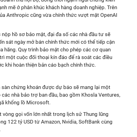
ạnh mẽ ở phân khúc khách hàng doanh nghiệp. Trên
 của Anthropic cũng vừa chính thức vượt mặt OpenAI
 nộp hồ sơ bảo mật, đại đa số các nhà đầu tư sẽ
ến sát ngày mở bán chính thức mới có thể tiếp cận
 của hãng. Quy trình bảo mật cho phép các cơ quan
trì một cuộc đối thoại kín đáo để rà soát các điều
c khi hoàn thiện bản cáo bạch chính thức.
ên sàn chứng khoán được dự báo sẽ mang lại một
o các nhà bảo trợ ban đầu, bao gồm Khosla Ventures,
 gã khổng lồ Microsoft.
 vòng gọi vốn lớn nhất trong lịch sử Thung lũng
công 122 tỷ USD từ Amazon, Nvidia, SoftBank cùng
.