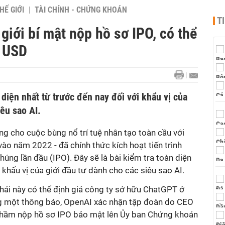
HẾ GIỚI
TÀI CHÍNH - CHỨNG KHOÁN
T
 giới bí mật nộp hồ sơ IPO, có thể
ỷ USD
 diện nhất từ trước đến nay đối với khẩu vị của
iêu sao AI.
g cho cuộc bùng nổ trí tuệ nhân tạo toàn cầu với
o năm 2022 - đã chính thức kích hoạt tiến trình
húng lần đầu (IPO). Đây sẽ là bài kiểm tra toàn diện
 khẩu vị của giới đầu tư dành cho các siêu sao AI.
thái này có thể định giá công ty sở hữu ChatGPT ở
g một thông báo, OpenAI xác nhận tập đoàn do CEO
hầm nộp hồ sơ IPO bảo mật lên Ủy ban Chứng khoán