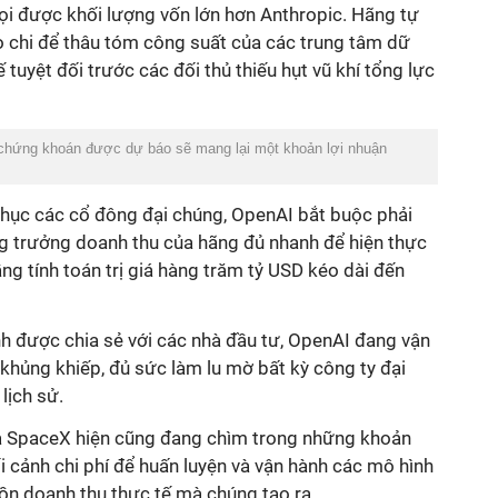
ọi được khối lượng vốn lớn hơn Anthropic. Hãng tự
o chi để thâu tóm công suất của các trung tâm dữ
ế tuyệt đối trước các đối thủ thiếu hụt vũ khí tổng lực
 chứng khoán được dự báo sẽ mang lại một khoản lợi nhuận
phục các cổ đông đại chúng, OpenAI bắt buộc phải
 trưởng doanh thu của hãng đủ nhanh để hiện thực
ng tính toán trị giá hàng trăm tỷ USD kéo dài đến
nh được chia sẻ với các nhà đầu tư, OpenAI đang vận
 khủng khiếp, đủ sức làm lu mờ bất kỳ công ty đại
lịch sử.
và SpaceX hiện cũng đang chìm trong những khoản
ối cảnh chi phí để huấn luyện và vận hành các mô hình
uồn doanh thu thực tế mà chúng tạo ra.