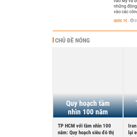
vào Mỹ và d
những động
vào các côn
QUỐC TẾ
-
0
CHỦ ĐỀ NÓNG
 quả kinh doanh
tháng đầu năm
Quy hoạch tầm
2026
nhìn 100 năm
etVAC lãi sau thuế
TP HCM với tầm nhìn 100
Iran
ỷ đồng nửa đầu năm,
năm: Quy hoạch siêu đô thị
lại 