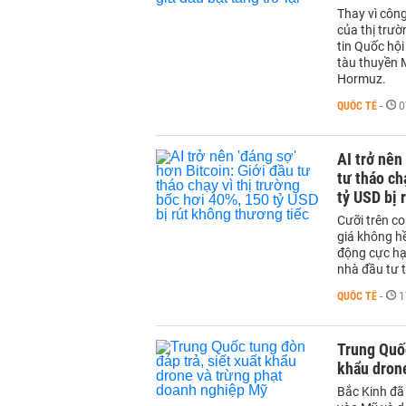
Thay vì côn
của thị trư
tin Quốc hộ
tàu thuyền M
Hormuz.
QUỐC TẾ
-
0
AI trở nên
tư tháo ch
tỷ USD bị 
Cưỡi trên co
giá không hề
động cực hạ
nhà đầu tư t
QUỐC TẾ
-
1
Trung Quốc
khẩu dron
Bắc Kinh đã