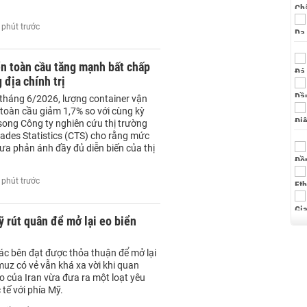
 phút trước
ển toàn cầu tăng mạnh bất chấp
 địa chính trị
 tháng 6/2026, lượng container vận
 toàn cầu giảm 1,7% so với cùng kỳ
song Công ty nghiên cứu thị trường
rades Statistics (CTS) cho rằng mức
ưa phản ánh đầy đủ diễn biến của thị
 phút trước
ỹ rút quân để mở lại eo biển
ác bên đạt được thỏa thuận để mở lại
muz có vẻ vẫn khá xa vời khi quan
o của Iran vừa đưa ra một loạt yêu
 tế với phía Mỹ.