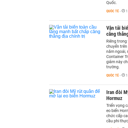
Quốc.
QUỐC TẾ
-
1
Vận tải bi
căng thẳng
Riêng trong
chuyển trên
năm ngoái, 
Container T
giảm này ch
trường.
QUỐC TẾ
-
1
Iran đòi M
Hormuz
Triển vọng c
eo biển Hor
chức cấp ca
cầu phi thực