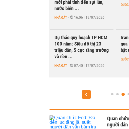
 concert vào cuối năm
mới phải tính đến sụt lún,
QUỐC
nước biển ...
NGHIỆP
-
NHÀ ĐẤT
-
16:06 | 19/07/2026
7 | 08/08/2026
nắm giữ hơn 62.000
Dự thảo quy hoạch TP HCM
Ira
ng tiền mặt, ngang
100 năm: Siêu đô thị 23
qua 
 MWG
triệu dân, 5 cực tăng trưởng
bật 
và nền ...
NGHIỆP
-
QUỐC
NHÀ ĐẤT
-
07:45 | 17/07/2026
9 | 07/08/2026
Quan chức 
người dân 