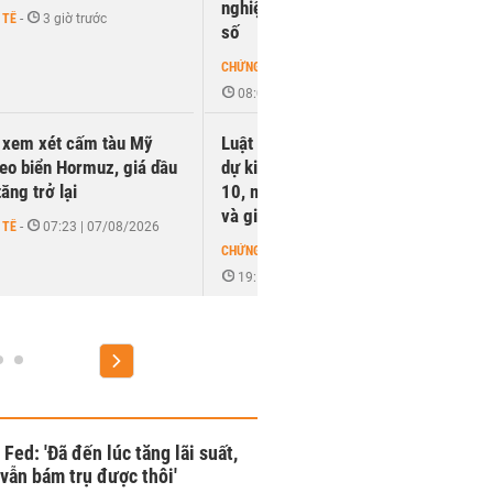
nghiệm quản lý AI, tài sản
cô
 TẾ
-
3 giờ trước
số
CH
CHỨNG KHOÁN
-
08:03 | 15/07/2026
n xem xét cấm tàu Mỹ
Luật Chứng khoán sửa đổi
Gl
eo biển Hormuz, giá dầu
dự kiến trình Quốc hội tháng
hà
tăng trở lại
10, mở đường cho sandbox
Na
và giao ...
nà
 TẾ
-
07:23 | 07/08/2026
CHỨNG KHOÁN
-
CH
19:59 | 30/06/2026
Fed: 'Đã đến lúc tăng lãi suất,
vẫn bám trụ được thôi'