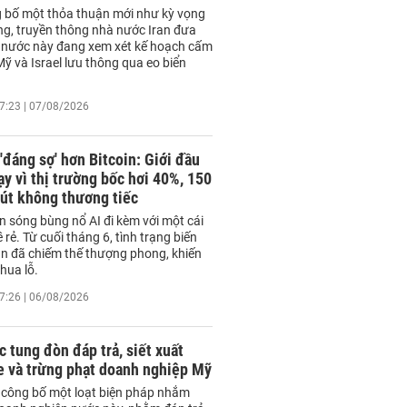
g bố một thỏa thuận mới như kỳ vọng
ờng, truyền thông nhà nước Iran đưa
i nước này đang xem xét kế hoạch cấm
ỹ và Israel lưu thông qua eo biển
7:23 | 07/08/2026
 'đáng sợ' hơn Bitcoin: Giới đầu
ạy vì thị trường bốc hơi 40%, 150
rút không thương tiếc
n sóng bùng nổ AI đi kèm với một cái
 rẻ. Từ cuối tháng 6, tình trạng biến
n đã chiếm thế thượng phong, khiến
hua lỗ.
7:26 | 06/08/2026
 tung đòn đáp trả, siết xuất
e và trừng phạt doanh nghiệp Mỹ
 công bố một loạt biện pháp nhắm