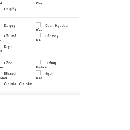
Da giày
Đá quý
Dầu - Hạt dầu
Dầu mỏ
Dệt may
Điện
Đồng
Đường
Ethanol
Gạo
Gia súc - Gia cầm
Giấy
Gỗ
Hạt điều
Hồ tiêu - Hạt tiêu
Khí đốt