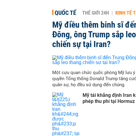
QUỐC TẾ
THẾ GIỚI 24H
KINH TẾ T
Mỹ điều thêm binh sĩ đế
Đông, ông Trump sắp leo
chiến sự tại Iran?
Một cựu quan chức quốc phòng Mỹ lưu ý 
quyền Tổng thống Donald Trump tăng cư
quân sự, họ đều sử dụng đến chúng.
Mỹ tái khẳng định Iran 
phép thu phí tại Hormuz