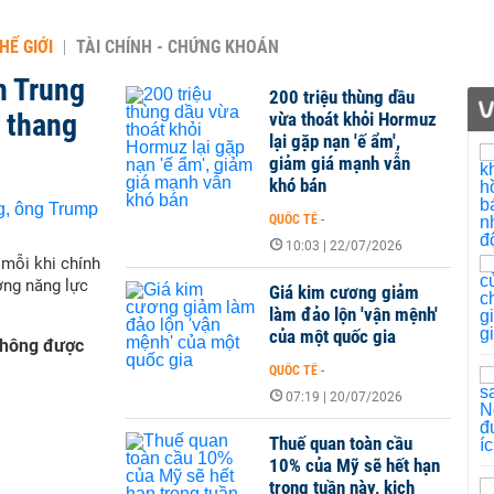
HẾ GIỚI
TÀI CHÍNH - CHỨNG KHOÁN
n Trung
200 triệu thùng dầu
 thang
vừa thoát khỏi Hormuz
lại gặp nạn 'ế ẩm',
giảm giá mạnh vẫn
khó bán
QUỐC TẾ
-
10:03 | 22/07/2026
mỗi khi chính
ờng năng lực
Giá kim cương giảm
làm đảo lộn 'vận mệnh'
của một quốc gia
không được
QUỐC TẾ
-
07:19 | 20/07/2026
Thuế quan toàn cầu
10% của Mỹ sẽ hết hạn
trong tuần này, kịch