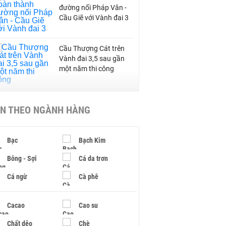
đường nối Pháp Vân -
Cầu Giẽ với Vành đai 3
Cầu Thượng Cát trên
Vành đai 3,5 sau gần
một năm thi công
Thái An Holdings cùng
IN THEO NGÀNH HÀNG
nhà đầu tư ngoại muốn
làm tổ hợp cảng biển đô
thị công nghiệp 18 tỷ
USD ở Quảng Ninh
Bạc
Bạch Kim
Bông - Sợi
Cá da trơn
Bắc Ninh giao nhà đầu
tư hai dự án NOXH gần
Cá ngừ
Cà phê
2.000 tỷ đồng
Cacao
Cao su
Chất dẻo
Chè