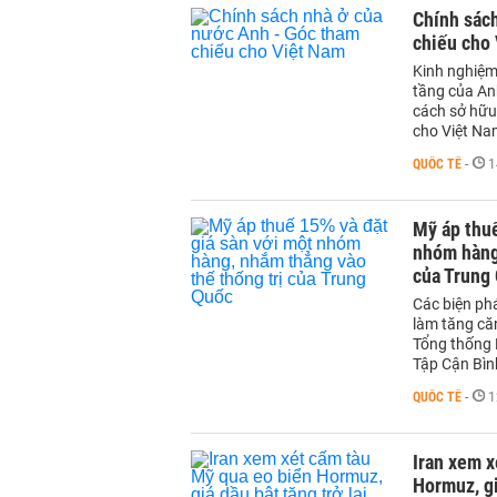
Chính sác
chiếu cho
Kinh nghiệm
tầng của An
cách sở hữu 
cho Việt Na
QUỐC TẾ
-
1
Mỹ áp thuế
nhóm hàng,
của Trung
Các biện ph
làm tăng că
Tổng thống 
Tập Cận Bìn
QUỐC TẾ
-
1
Iran xem x
Hormuz, gi