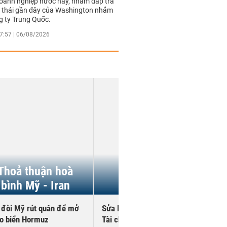
oanh nghiệp nước này, nhằm đáp trả
 thái gần đây của Washington nhắm
g ty Trung Quốc.
7:57 | 06/08/2026
Thoả thuận hoà
Sửa đổi Luật
bình Mỹ - Iran
Chứng khoán
 đòi Mỹ rút quân để mở
Sửa Luật Chứng khoán: Bộ
Cú
eo biển Hormuz
Tài chính tham khảo kinh
ng