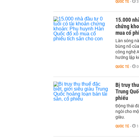
QUỐC TẾ
-
3
15.000 nhà
chứng kho
mua cổ phi
Làn sóng nà
bùng nổ của
công nghệ A
hướng lập kế
QUỐC TẾ
-
0
Bị truy thu
Trung Quốc
phiếu
Động thái đ
ngòi cho mộ
giàu.
QUỐC TẾ
-
1