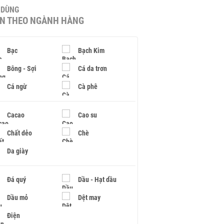
U DÙNG
IN THEO NGÀNH HÀNG
Bạc
Bạch Kim
Bông - Sợi
Cá da trơn
Cá ngừ
Cà phê
Cacao
Cao su
Chất dẻo
Chè
Da giày
Đá quý
Dầu - Hạt dầu
Dầu mỏ
Dệt may
Điện