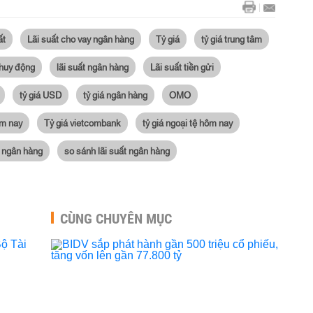
ất
Lãi suất cho vay ngân hàng
Tỷ giá
tỷ giá trung tâm
 huy động
lãi suất ngân hàng
Lãi suất tiền gửi
tỷ giá USD
tỷ giá ngân hàng
OMO
ôm nay
Tỷ giá vietcombank
tỷ giá ngoại tệ hôm nay
 ngân hàng
so sánh lãi suất ngân hàng
CÙNG CHUYÊN MỤC