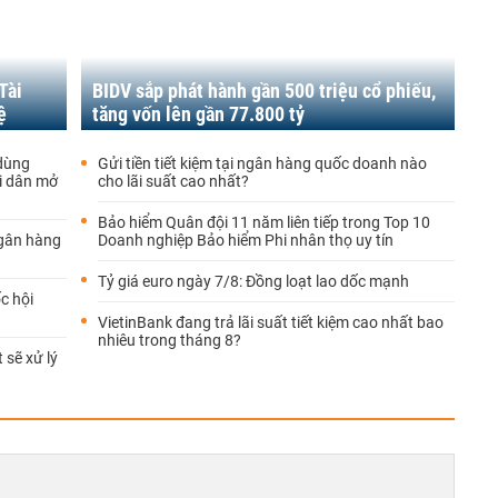
Tài
BIDV sắp phát hành gần 500 triệu cổ phiếu,
ệ
tăng vốn lên gần 77.800 tỷ
 dùng
Gửi tiền tiết kiệm tại ngân hàng quốc doanh nào
ời dân mở
cho lãi suất cao nhất?
Bảo hiểm Quân đội 11 năm liên tiếp trong Top 10
Ngân hàng
Doanh nghiệp Bảo hiểm Phi nhân thọ uy tín
Tỷ giá euro ngày 7/8: Đồng loạt lao dốc mạnh
c hội
VietinBank đang trả lãi suất tiết kiệm cao nhất bao
nhiêu trong tháng 8?
 sẽ xử lý