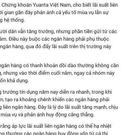
 Chứng khoán Yuanta Việt Nam, cho biết lãi suất liên
i gian gần đây phản ánh cả yếu tố mùa vụ lẫn sự
g hệ thống.
gười dân vẫn tăng trưởng, nhưng phần tiền gửi từ các
iảm. Điều này buộc các ngân hàng phải phụ thuộc
 ngân hàng, qua đó đẩy lãi suất trên thị trường này
gân hàng có thanh khoản dồi dào thường không cần
g, nhưng vào thời điểm cuối năm, ngay cả nhóm này
ốn khả dụng.
 trưởng tín dụng năm nay diễn ra nhanh, trong khi
ơn, tạo ra khoảng chênh khiến các ngân hàng phải
 liên ngân hàng. Đây là lý do lãi suất tăng mạnh, chịu
ố mùa vụ và phản ánh huy động căng thẳng.
 rằng áp lực lãi suất liên ngân hàng có thể hạ nhiệt
ông thường các ngân hàng huy động vốn từ cả thị