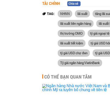
TÀI CHÍNH
Chia sẻ
NHNN
lãi suất
tăng lãi su
TAG:
lãi suất liên ngân hàng
lãi suất
thị trường OMO
tỷ giá ngoại tệ
lãi suất tiết kiệm
tỷ giá USD h
tỷ giá USD chợ đen
tỷ giá USD
Tỷ giá ngân hàng VietinBank
CÓ THỂ BẠN QUAN TÂM