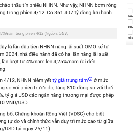
chào thầu tín phiếu NHNN. Như vậy, NHNN bơm ròng
ờng trong phiên 4/12. Có 361.407 tỷ đồng lưu hành
5%/năm trong phiên 4/12 (Nguồn:
SBV)
 đây là lần đầu tiên NHNN nâng lãi suất OMO kể từ
 2024, nhà điều hành đã có hai lần nâng lãi suất
, lần lượt từ 4%/năm lên 4,25%/năm rồi đến
ng.
hiên 4/12, NHNN niêm yết
tỷ giá trung tâm
ở mức
 so với phiên trước đó, tăng 810 đồng so với thời
%, tỷ giá USD các ngân hàng thương mại được phép
.410 VND/USD.
ông bố, Chứng khoán Rồng Việt (VDSC) cho biết
ường tự do và chính thức vẫn duy trì mức cao từ giữa
g/USD tại ngày 25/11).