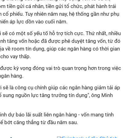
m tiền gửi cá nhân, tiền gửi tổ chức, phát hành trái
h cổ phiếu. Tuy nhiên năm nay, hệ thống gần như phụ
khiến áp lực dồn vào cuối năm.
 sẽ có một số yếu tố hỗ trợ tích cực. Thứ nhất, nhiều
ình tăng vốn hoặc đã được phê duyệt tăng vốn, từ đó
ịa về room tín dụng, giúp các ngân hàng có thời gian
 cho vay thấp.
u được kỳ vọng đóng vai trò quan trọng hơn trong việc
ngân hàng.
i sẽ là công cụ chính giúp các ngân hàng giảm tải áp
ổ sung nguồn lực tăng trưởng tín dụng", ông Minh
inh dự báo lãi suất liên ngân hàng - vốn mang tính
hể bớt căng thẳng từ đầu năm sau.