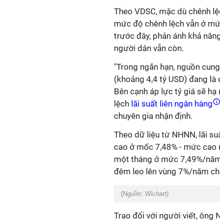
Theo VDSC, mặc dù chênh lệc
mức độ chênh lệch vẫn ở mức
trước đây, phản ánh khả năn
người dân vẫn còn.
"Trong ngắn hạn, nguồn cun
(khoảng 4,4 tỷ USD) đang là đ
Bên cạnh áp lực tỷ giá sẽ hạ
lệch
lãi suất liên ngân hàng
chuyên gia nhận định.
Theo dữ liệu từ NHNN, lãi s
cao ở mốc 7,48% - mức cao n
một tháng ở mức 7,49%/năm v
đêm leo lên vùng 7%/năm cho
(Nguồn:
Wichart)
Trao đổi với người viết, ôn