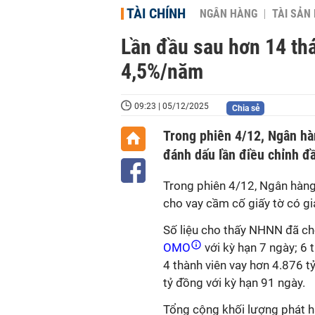
TÀI CHÍNH
NGÂN HÀNG
TÀI SẢN
Lần đầu sau hơn 14 th
4,5%/năm
09:23 | 05/12/2025
Chia sẻ
Trong phiên 4/12, Ngân hà
đánh dấu lần điều chỉnh đ
Trong phiên 4/12, Ngân hàng
cho vay cầm cố giấy tờ có 
Số liệu cho thấy NHNN đã ch
OMO
với kỳ hạn 7 ngày; 6 
4 thành viên vay hơn 4.876 t
tỷ đồng với kỳ hạn 91 ngày.
Tổng cộng khối lượng phát hà