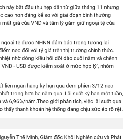
h này bắt đầu thu hẹp dần từ giữa tháng 11 nhưng
 cao hơn đáng kể so với giai đoạn bình thường
g mất giá của VND và tâm lý găm giữ ngoại tệ của
g ngoại tệ được NHNN đảm bảo trong tương lai
iểm neo đối với tỷ giá trên thị trường chính thức.
 nhiệt nhờ dòng kiều hối dồi dào cuối năm và chênh
VND - USD được kiểm soát ở mức hợp lý", nhóm
uất liên ngân hàng kỳ hạn qua đêm phiên 3/12 neo
hất trong hơn ba năm qua. Lãi suất kỳ hạn một tuần,
à 6,96%/năm.Theo giới phân tích, việc lãi suất qua
 thấy thanh khoản hệ thống đang chịu sức ép rõ rệt.
g Nguyễn Thế Minh, Giám đốc Khối Nghiên cứu và Phát