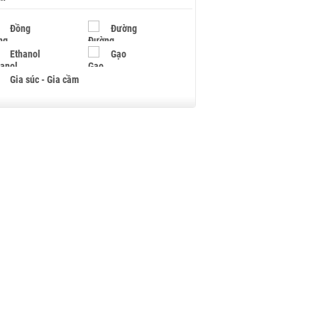
Đồng
Đường
Ethanol
Gạo
Gia súc - Gia cầm
Giấy
Gỗ
Hạt điều
Hồ tiêu - Hạt tiêu
Khí đốt
Kim loại khác
Mắc ca
Muối
Ngũ cốc
Nhựa - Hạt nhựa
Palladium
Phân bón