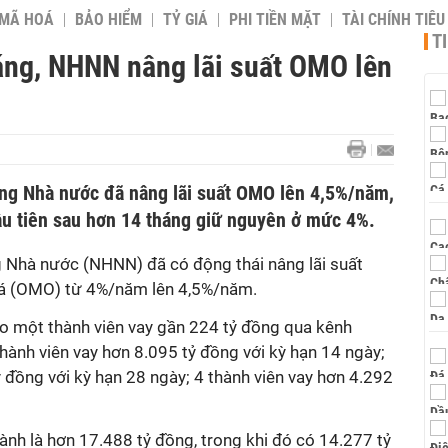
 MÃ HOÁ
BẢO HIỂM
TỶ GIÁ
PHI TIỀN MẶT
TÀI CHÍNH TIÊ
T
áng, NHNN nâng lãi suất OMO lên
ng Nhà nước đã nâng lãi suất OMO lên 4,5%/năm,
ầu tiên sau hơn 14 tháng giữ nguyên ở mức 4%.
 Nhà nước (NHNN) đã có động thái nâng lãi suất
giá (OMO) từ 4%/năm lên 4,5%/năm.
o một thành viên vay gần 224 tỷ đồng qua kênh
thành viên vay hơn 8.095 tỷ đồng với kỳ hạn 14 ngày;
ỷ đồng với kỳ hạn 28 ngày; 4 thành viên vay hơn 4.292
nh là hơn 17.488 tỷ đồng, trong khi đó có 14.277 tỷ