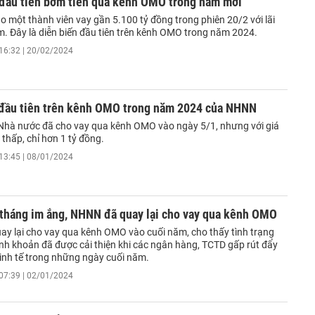
đầu tiên bơm tiền qua kênh OMO trong năm mới
 một thành viên vay gần 5.100 tỷ đồng trong phiên 20/2 với lãi
. Đây là diễn biến đầu tiên trên kênh OMO trong năm 2024.
16:32 | 20/02/2024
 đầu tiên trên kênh OMO trong năm 2024 của NHNN
hà nước đã cho vay qua kênh OMO vào ngày 5/1, nhưng với giá
i thấp, chỉ hơn 1 tỷ đồng.
13:45 | 08/01/2024
 tháng im ắng, NHNN đã quay lại cho vay qua kênh OMO
y lại cho vay qua kênh OMO vào cuối năm, cho thấy tình trạng
nh khoản đã được cải thiện khi các ngân hàng, TCTD gấp rút đẩy
kinh tế trong những ngày cuối năm.
07:39 | 02/01/2024