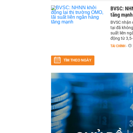
BVSC: NHNN
tăng mạnh
BVSC nhận đ
tại đã không
suất liên ng
động từ 3,5
TÀI CHÍNH
-
TÌM THEO NGÀY