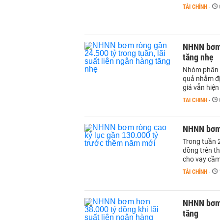
TÀI CHÍNH
-
NHNN bơm r
tăng nhẹ
Nhóm phân t
quả nhằm đị
giá vẫn hiện
TÀI CHÍNH
-
NHNN bơm 
Trong tuần 
đồng trên th
cho vay cầm 
TÀI CHÍNH
-
NHNN bơm h
tăng