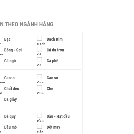
IN THEO NGÀNH HÀNG
Bạc
Bạch Kim
Bông - Sợi
Cá da trơn
Cá ngừ
Cà phê
Cacao
Cao su
Chất dẻo
Chè
Da giày
Đá quý
Dầu - Hạt dầu
Dầu mỏ
Dệt may