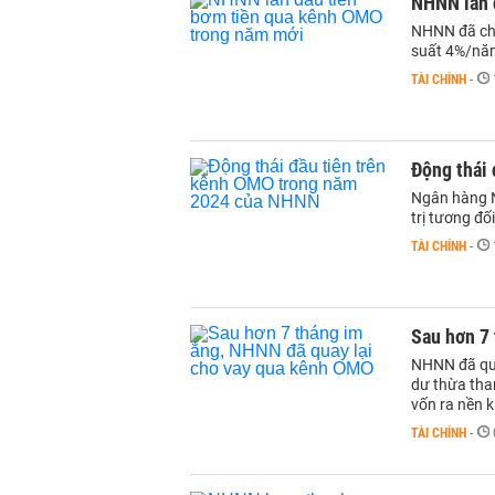
NHNN lần 
NHNN đã cho
suất 4%/năm
TÀI CHÍNH
-
Động thái
Ngân hàng N
trị tương đố
TÀI CHÍNH
-
Sau hơn 7
NHNN đã qua
dư thừa tha
vốn ra nền 
TÀI CHÍNH
-