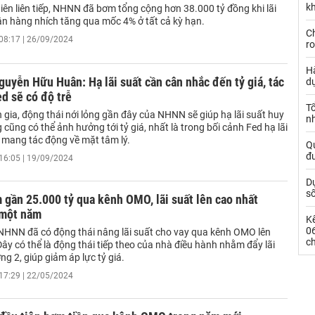
kh
iên liên tiếp, NHNN đã bơm tổng cộng hơn 38.000 tỷ đồng khi lãi
ân hàng nhích tăng qua mốc 4% ở tất cả kỳ hạn.
Ch
08:17 | 26/09/2024
ro
Hà
uyễn Hữu Huân: Hạ lãi suất cần cân nhắc đến tỷ giá, tác
d
d sẽ có độ trễ
Tổ
gia, động thái nới lỏng gần đây của NHNN sẽ giúp hạ lãi suất huy
nh
cũng có thể ảnh hưởng tới tỷ giá, nhất là trong bối cảnh Fed hạ lãi
ỉ mang tác động về mặt tâm lý.
Qu
đ
16:05 | 19/09/2024
Dự
s
gần 25.000 tỷ qua kênh OMO, lãi suất lên cao nhất
 một năm
Kế
0
NHNN đã có động thái nâng lãi suất cho vay qua kênh OMO lên
c
y có thể là động thái tiếp theo của nhà điều hành nhằm đẩy lãi
ờng 2, giúp giảm áp lực tỷ giá.
17:29 | 22/05/2024