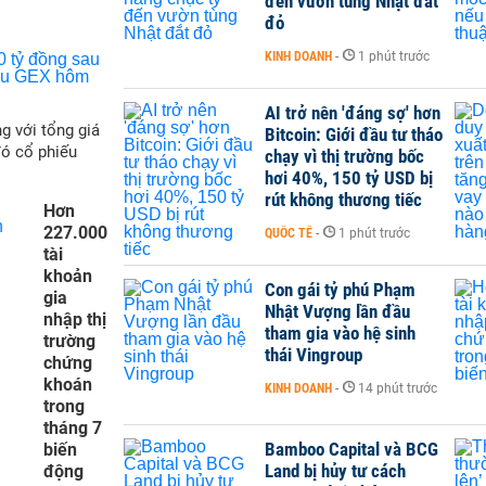
đến vườn tùng Nhật đắt
đỏ
KINH DOANH
-
1 phút trước
AI trở nên 'đáng sợ' hơn
g với tổng giá
Bitcoin: Giới đầu tư tháo
đó cổ phiếu
chạy vì thị trường bốc
hơi 40%, 150 tỷ USD bị
rút không thương tiếc
Hơn
227.000
QUỐC TẾ
-
1 phút trước
tài
khoản
Con gái tỷ phú Phạm
gia
Nhật Vượng lần đầu
nhập thị
tham gia vào hệ sinh
trường
thái Vingroup
chứng
khoán
KINH DOANH
-
14 phút trước
trong
tháng 7
Bamboo Capital và BCG
biến
Land bị hủy tư cách
động