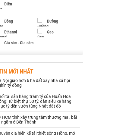
Điện
Đồng
Đường
Ethanol
Gạo
Gia súc - Gia cầm
Giấy
Gỗ
TIN MỚI NHẤT
Hạt điều
Hồ tiêu - Hạt tiêu
 Nội giao hơn 6 ha đất xây nhà xã hội
Khí đốt
ghìn tỷ đồng
hối tài sản hàng trăm tỷ của Huấn Hoa
Kim loại khác
Mắc ca
ng: Từ biệt thự 50 tỷ, dàn siêu xe hàng
hục tỷ đến vườn tùng Nhật đắt đỏ
Muối
Ngũ cốc
P HCM tính xây trung tâm thương mại, bãi
Nhựa - Hạt nhựa
e ngầm ở Bến Thành
uyên gia hiến kế tái thiết sông Hồng, mở