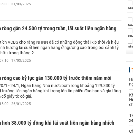
06:30 | 31/03/2025
òng gần 24.500 tỷ trong tuần, lãi suất liên ngân hàng
ích VCBS cho rằng NHNN đã có những động thái kịp thời và hiệu
nh hướng lãi suất liên ngân hàng ở ngưỡng cao trong bối cảnh tỷ
 hữu trong tháng 2.
07:10 | 17/03/2025
ròng cao kỷ lục gần 130.000 tỷ trước thềm năm mới
Hà
n
20/1 - 24/1, Ngân hàng Nhà nước bơm ròng khoảng 129.330 tỷ
ị trường liên ngân hàng khi lượng lớn tín phiếu đáo hạn và gia tăng
K
cố giấy tờ có giá.
Hồ
15:00 | 26/01/2025
c
T
x
ơn 38.000 tỷ đồng khi lãi suất liên ngân hàng nhích
Ch