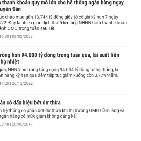
thanh khoản quy mô lớn cho hệ thống ngân hàng ngay
guyên Đán
ục chào mua gần 13.744 tỷ đồng giấy tờ có giá kỳ hạn 7 ngày
2/2. Đây là phiên giao dịch thứ 5 liên tiếp NHNN bơm thanh khoản
ênh OMO trong tuần sau Tết.
16:30 | 03/02/2023
òng hơn 94.000 tỷ đồng trong tuần qua, lãi suất liên
 hạ nhiệt
qua, NHNN hút ròng tổng cộng 94.034 tỷ đồng từ hệ thống, lãi
gân hàng kỳ hạn qua đêm tiếp tục giảm xuống còn 3,77%/năm.
11:20 | 26/12/2022
ản có dấu hiệu bớt dư thừa
 hệ thống có phần bớt dư thừa khi thị trường OMO trầm lắng và
ên ngân hàng có mức giảm không đáng kể.
08:48 | 20/06/2017