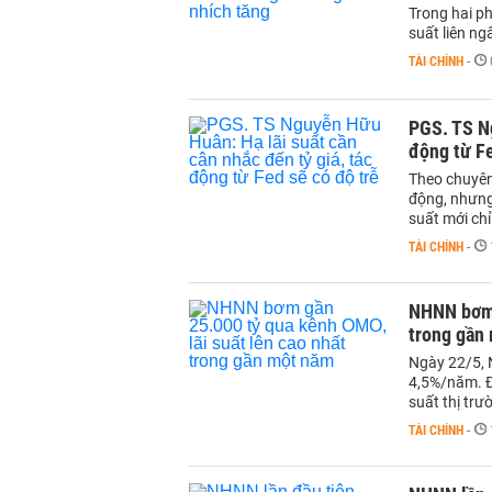
Trong hai ph
suất liên ng
TÀI CHÍNH
-
PGS. TS Ng
động từ Fe
Theo chuyên 
động, nhưng 
suất mới ch
TÀI CHÍNH
-
NHNN bơm 
trong gần
Ngày 22/5, 
4,5%/năm. Đâ
suất thị trư
TÀI CHÍNH
-