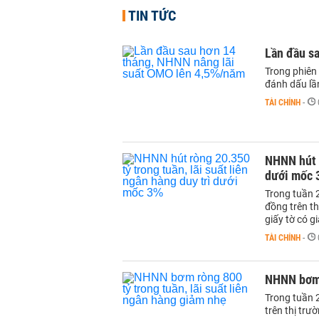
TIN TỨC
Lần đầu s
Trong phiên
đánh dấu lầ
TÀI CHÍNH
-
NHNN hút r
dưới mốc 
Trong tuần 
đồng trên th
giấy tờ có g
TÀI CHÍNH
-
NHNN bơm r
Trong tuần 
trên thị trư