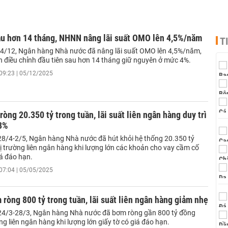
au hơn 14 tháng, NHNN nâng lãi suất OMO lên 4,5%/năm
T
 4/12, Ngân hàng Nhà nước đã nâng lãi suất OMO lên 4,5%/năm,
n điều chỉnh đầu tiên sau hơn 14 tháng giữ nguyên ở mức 4%.
09:23 | 05/12/2025
òng 20.350 tỷ trong tuần, lãi suất liên ngân hàng duy trì
3%
28/4-2/5, Ngân hàng Nhà nước đã hút khỏi hệ thống 20.350 tỷ
ị trường liên ngân hàng khi lượng lớn các khoản cho vay cầm cố
iá đáo hạn.
07:04 | 05/05/2025
òng 800 tỷ trong tuần, lãi suất liên ngân hàng giảm nhẹ
24/3-28/3, Ngân hàng Nhà nước đã bơm ròng gần 800 tỷ đồng
ờng liên ngân hàng khi lượng lớn giấy tờ có giá đáo hạn.