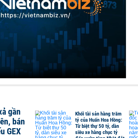
xả gần
Khối tài sản hàng trăm
iên, bán
tỷ của Huấn Hoa Hồng:
Từ biệt thự 50 tỷ, dàn
ếu GEX
siêu xe hàng chục tỷ