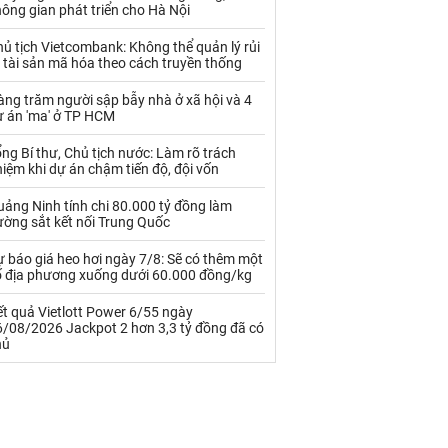
Palladium
Phân bón
ông gian phát triển cho Hà Nội
Rau - Củ -Quả
Sắt thép
ủ tịch Vietcombank: Không thể quản lý rủi
 tài sản mã hóa theo cách truyền thống
Sữa
ng trăm người sập bẫy nhà ở xã hội và 4
ự án 'ma' ở TP HCM
Than
Thức ăn chăn nuôi
ng Bí thư, Chủ tịch nước: Làm rõ trách
iệm khi dự án chậm tiến độ, đội vốn
Thủy hải sản khác
Tôm
ảng Ninh tính chi 80.000 tỷ đồng làm
Vàng
ường sắt kết nối Trung Quốc
 báo giá heo hơi ngày 7/8: Sẽ có thêm một
VLXD khác
Xăng dầu
ố địa phương xuống dưới 60.000 đồng/kg
Xi măng - Clynker
t quả Vietlott Power 6/55 ngày
6/08/2026 Jackpot 2 hơn 3,3 tỷ đồng đã có
hủ