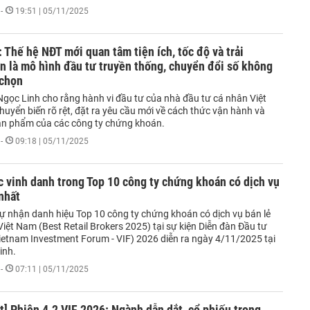
-
19:51 | 05/11/2025
Thế hệ NĐT mới quan tâm tiện ích, tốc độ và trải
 là mô hình đầu tư truyền thống, chuyển đổi số không
 chọn
gọc Linh cho rằng hành vi đầu tư của nhà đầu tư cá nhân Việt
uyển biến rõ rệt, đặt ra yêu cầu mới về cách thức vận hành và
sản phẩm của các công ty chứng khoán.
-
09:18 | 05/11/2025
 vinh danh trong Top 10 công ty chứng khoán có dịch vụ
 nhất
ự nhận danh hiệu Top 10 công ty chứng khoán có dịch vụ bán lẻ
 Việt Nam (Best Retail Brokers 2025) tại sự kiện Diễn đàn Đầu tư
ietnam Investment Forum - VIF) 2026 diễn ra ngày 4/11/2025 tại
inh.
-
07:11 | 05/11/2025
t] Phiên 4.2 VIF 2026: Ngành dẫn dắt, cổ phiếu trọng