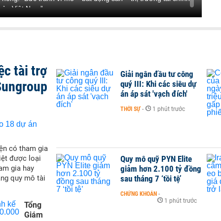
của Việt Nam”.
hoạch định chính sách, lãnh đạo ngân hàng, các quỹ và hàng
ng vĩ mô, chính sách, bất động sản, ngân hàng, tài sản số và
định vị thế diễn đàn đầu tư số 1 Việt Nam, nơi kết nối tri thức
c tài trợ
ật tại: https://vietnaminvestmentforum.vn
Giải ngân đầu tư công
Sungroup
quý III: Khi các siêu dự
án áp sát 'vạch đích'
THỜI SỰ
-
1 phút trước
ện có tham gia
Quy mô quỹ PYN Elite
iệt được loại
giảm hơn 2.100 tỷ đồng
ham gia hay
sau tháng 7 ‘tồi tệ’
ăng quy mô tài
CHỨNG KHOÁN
-
1 phút trước
Tổng
Giám