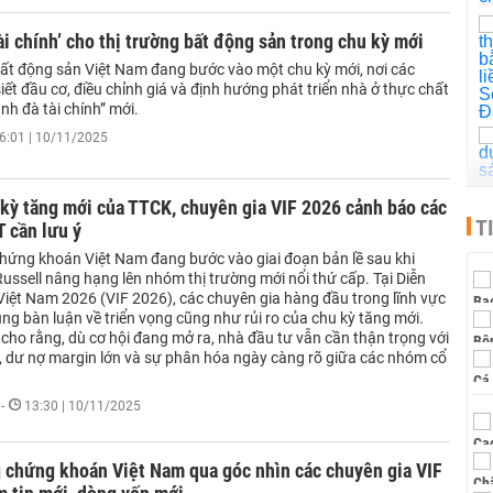
ài chính’ cho thị trường bất động sản trong chu kỳ mới
bất động sản Việt Nam đang bước vào một chu kỳ mới, nơi các
iết đầu cơ, điều chỉnh giá và định hướng phát triển nhà ở thực chất
nh đà tài chính” mới.
6:01 | 10/11/2025
kỳ tăng mới của TTCK, chuyên gia VIF 2026 cảnh báo các
T
 cần lưu ý
chứng khoán Việt Nam đang bước vào giai đoạn bản lề sau khi
ussell nâng hạng lên nhóm thị trường mới nổi thứ cấp. Tại Diễn
Việt Nam 2026 (VIF 2026), các chuyên gia hàng đầu trong lĩnh vực
ng bàn luận về triển vọng cũng như rủi ro của chu kỳ tăng mới.
 cho rằng, dù cơ hội đang mở ra, nhà đầu tư vẫn cần thận trọng với
o, dư nợ margin lớn và sự phân hóa ngày càng rõ giữa các nhóm cổ
-
13:30 | 10/11/2025
 chứng khoán Việt Nam qua góc nhìn các chuyên gia VIF