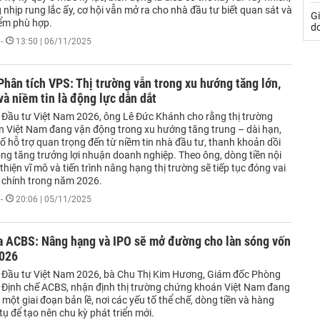
nhịp rung lắc ấy, cơ hội vẫn mở ra cho nhà đầu tư biết quan sát và
G
iểm phù hợp.
do
-
13:50 | 06/11/2025
hân tích VPS: Thị trường vẫn trong xu hướng tăng lớn,
và niềm tin là động lực dẫn dắt
n Đầu tư Việt Nam 2026, ông Lê Đức Khánh cho rằng thị trường
 Việt Nam đang vận động trong xu hướng tăng trung – dài hạn,
tố hỗ trợ quan trọng đến từ niềm tin nhà đầu tư, thanh khoản dồi
ọng tăng trưởng lợi nhuận doanh nghiệp. Theo ông, dòng tiền nội
 thiện vĩ mô và tiến trình nâng hạng thị trường sẽ tiếp tục đóng vai
c chính trong năm 2026.
-
20:06 | 05/11/2025
a ACBS: Nâng hạng và IPO sẽ mở đường cho làn sóng vốn
026
n Đầu tư Việt Nam 2026, bà Chu Thị Kim Hương, Giám đốc Phòng
Định chế ACBS, nhận định thị trường chứng khoán Việt Nam đang
 một giai đoạn bản lề, nơi các yếu tố thể chế, dòng tiền và hàng
tụ để tạo nên chu kỳ phát triển mới.