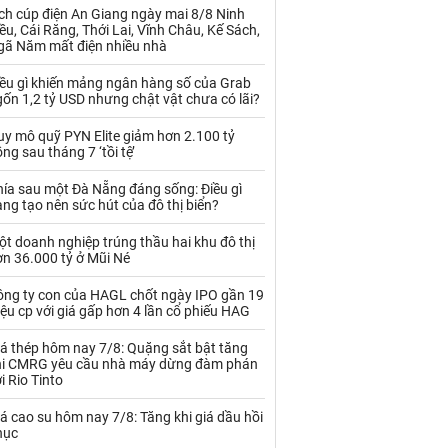
Kim loại khác
Mắc ca
ch cúp điện An Giang ngày mai 8/8 Ninh
ều, Cái Răng, Thới Lai, Vĩnh Châu, Kế Sách,
Muối
Ngũ cốc
gã Năm mất điện nhiều nhà
Nhựa - Hạt nhựa
iều gì khiến mảng ngân hàng số của Grab
ốn 1,2 tỷ USD nhưng chật vật chưa có lãi?
Palladium
Phân bón
uy mô quỹ PYN Elite giảm hơn 2.100 tỷ
ng sau tháng 7 ‘tồi tệ’
Rau - Củ -Quả
Sắt thép
hía sau một Đà Nẵng đáng sống: Điều gì
ng tạo nên sức hút của đô thị biển?
Sữa
t doanh nghiệp trúng thầu hai khu đô thị
n 36.000 tỷ ở Mũi Né
Than
Thức ăn chăn nuôi
ông ty con của HAGL chốt ngày IPO gần 19
Thủy hải sản khác
Tôm
iệu cp với giá gấp hơn 4 lần cổ phiếu HAG
Vàng
iá thép hôm nay 7/8: Quặng sắt bật tăng
hi CMRG yêu cầu nhà máy dừng đàm phán
i Rio Tinto
VLXD khác
Xăng dầu
á cao su hôm nay 7/8: Tăng khi giá dầu hồi
Xi măng - Clynker
hục