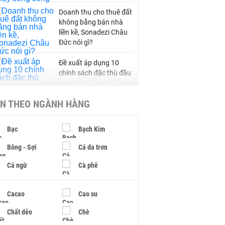
Doanh thu cho thuê đất
không bằng bán nhà
liền kề, Sonadezi Châu
Đức nói gì?
Đề xuất áp dụng 10
chính sách đặc thù đầu
tư Vành đai 5 Hà Nội
IN THEO NGÀNH HÀNG
DXG rút khỏi hai khu đô
thị 6.200 tỷ ở Cần Thơ,
Bạc
Bạch Kim
Phú Thọ
Bông - Sợi
Cá da trơn
Keppel thoái toàn bộ
Cá ngừ
Cà phê
vốn khỏi dự án Empire
City tại Thủ Thiêm
Cacao
Cao su
Chất dẻo
Chè