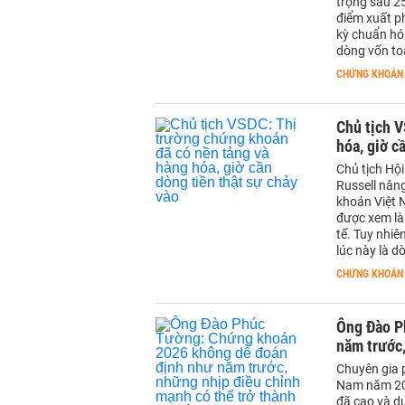
trọng sau 25
điểm xuất p
kỳ chuẩn hó
dòng vốn to
CHỨNG KHOÁN
Chủ tịch V
hóa, giờ c
Chủ tịch Hộ
Russell nâng
khoán Việt 
được xem là
tế. Tuy nhiê
lúc này là d
CHỨNG KHOÁN
Ông Đào P
năm trước,
Chuyên gia 
Nam năm 202
đã cao và dư