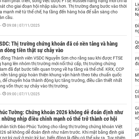
 năm phát triển, song việc được FTSE Russell nâng hạng mới chỉ là
Lị
hát cho giai đoạn hội nhập sâu hơn. Thị trường đang bước vào thời
Ki
a mạnh mẽ từ thể chế, hạ tầng đến hàng hóa để sẵn sàng cho
N
àn cầu.
-
09:08 | 07/11/2025
Đ
ng
Q
SDC: Thị trường chứng khoán đã có nền tảng và hàng
đồ
ần dòng tiền thật sự chảy vào
i đồng Thành viên VSDC Nguyễn Sơn cho rằng sau khi được FTSE
P
 hạng lên nhóm thị trường mới nổi thứ cấp, thị trường chứng
đa
Nam đã đạt bước tiến quan trọng về hạ tầng và thể chế. KRX, CCP
 nền tảng giúp hoàn thiện khung vận hành theo tiêu chuẩn quốc
Mộ
hơ
n, để chuyển hóa thành động lực tăng trưởng, điều cần thiết nhất
òng vốn thực sự chảy vào thị trường.
C
-
09:00 | 07/11/2025
tr
G
húc Tường: Chứng khoán 2026 không dễ đoán định như
k
 những nhịp điều chỉnh mạnh có thể trở thành cơ hội
vớ
phân tích Đào Phúc Tường cho rằng thị trường chứng khoán Việt
Gi
6 sẽ không dễ đoán định như năm trước. Khi mặt bằng định giá
p
 nợ ký quỹ ở mức kỷ lục, biến động là điều có thể xảy ra. Tuy nhiên,