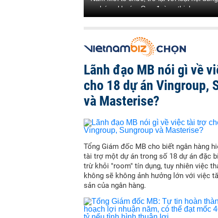
– chứng khoán: Con đường thịnh vượng 
Sự kiện quy tụ chuyên gia kinh tế, nhà 
trăm nhà đầu tư, cùng phân tích triển vọ
chu kỳ mới của chứng khoán.
Trải qua nhiều mùa tổ chức, VIF đã khẳng 
và vốn đầu tư.
Lãnh đạo MB nói gì về việ
Thông tin chi tiết về sự kiện được cập nh
cho 18 dự án Vingroup, 
và Masterise?
Tổng Giám đốc MB cho biết ngân hàng hi
tài trợ một dự án trong số 18 dự án đặc b
trừ khỏi "room" tín dụng, tuy nhiên việc t
không sẽ không ảnh hưởng lớn với việc t
sản của ngân hàng.