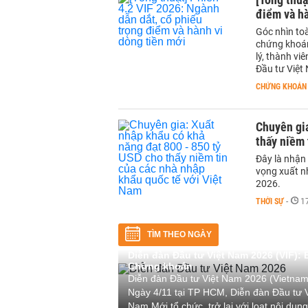
điểm và hà
Góc nhìn to
chứng khoán
lý, thành vi
Đầu tư Việt
CHỨNG KHOÁN
Chuyên gia
thấy niềm 
Đây là nhận
vọng xuất n
2026.
THỜI SỰ
-
1
TÌM THEO NGÀY
Diễn đàn Đầu tư Việt Nam 2026 (VIF): B
Chứng khoán
Diễn đàn Đầu tư Việt Nam 2026 (Vietna
Ngày 4/11 tại TP HCM, Diễn đàn Đầu tư 
Nam Mới tổ chức, trở lại với loạt nội dun