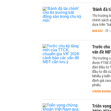
‘Bánh đà t
Thị trường 
chính sách s
dựa trên “bá
NHÀ ĐẤT
-
1
Trước chu 
vấn đề NĐT
Thị trường 
được FTSE R
đàn Đầu tư 
đầu tư đã cù
Nhiều ý kiến
định giá ca
phiếu.
CHỨNG KHOÁN
Triển vọng