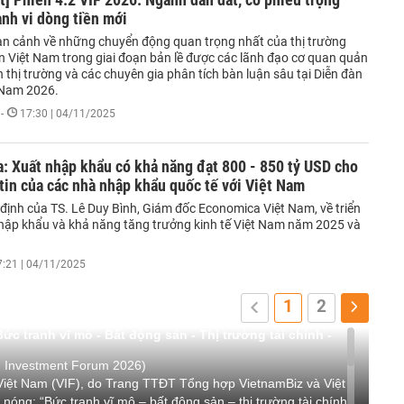
nh vi dòng tiền mới
àn cảnh về những chuyển động quan trọng nhất của thị trường
 Việt Nam trong giai đoạn bản lề được các lãnh đạo cơ quan quản
ên thị trường và các chuyên gia phân tích bàn luận sâu tại Diễn đàn
 Nam 2026.
-
17:30 | 04/11/2025
: Xuất nhập khẩu có khả năng đạt 800 - 850 tỷ USD cho
tin của các nhà nhập khẩu quốc tế với Việt Nam
 định của TS. Lê Duy Bình, Giám đốc Economica Việt Nam, về triển
hập khẩu và khả năng tăng trưởng kinh tế Việt Nam năm 2025 và
7:21 | 04/11/2025
1
2
ức tranh vĩ mô - Bất động sản - Thị trường tài chính -
m Investment Forum 2026)
Việt Nam (VIF), do Trang TTĐT Tổng hợp VietnamBiz và Việt
g nóng: “Bức tranh vĩ mô – bất động sản – thị trường tài chính