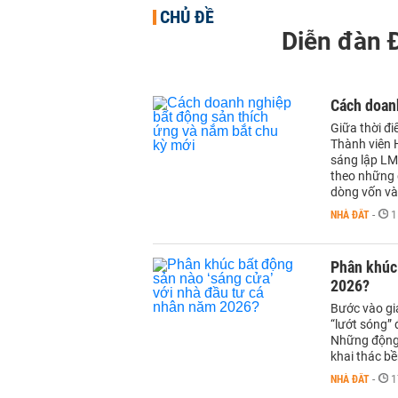
CHỦ ĐỀ
Diễn đàn 
Cách doanh
Giữa thời đi
Thành viên 
sáng lập LM
theo những 
dòng vốn và
NHÀ ĐẤT
-
1
Phân khúc 
2026?
Bước vào gia
“lướt sóng” 
Những động 
khai thác bề
NHÀ ĐẤT
-
1