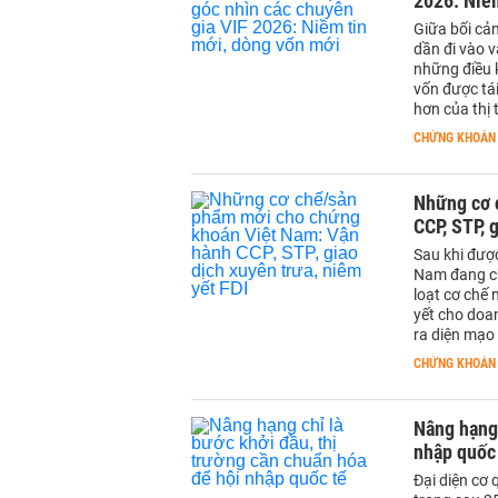
2026: Niềm
Giữa bối cản
dần đi vào 
những điều k
vốn được tá
hơn của thị
CHỨNG KHOÁN
Những cơ 
CCP, STP, 
Sau khi đượ
Nam đang ch
loạt cơ chế 
yết cho doa
ra diện mạo 
CHỨNG KHOÁN
Nâng hạng 
nhập quốc
Đại diện cơ