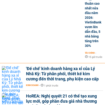
thuần cao
nhất nửa
đầu năm
2026:
VietinBank
vươn lên
dẫn đầu, 5
nhà băng
tăng trên
30%
TÀI CHÍNH
-
15 giờ trước
'Đế chế’ kinh doanh hàng xa xỉ của Lý
Nhã Kỳ: Từ phân phối, thiết kế kim
cương đến thời trang, phụ kiện cao cấp
KINH DOANH
-
1 phút trước
HoREA: Nghị quyết 21 có thể tạo xung
lực mới, góp phần đưa giá nhà thương