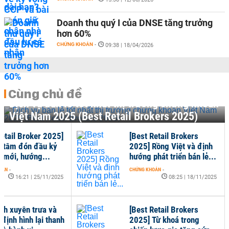
Doanh thu quý I của DNSE tăng trưởng
hơn 60%
CHỨNG KHOÁN
-
09:38 | 18/04/2026
Cùng chủ đề
Dịch vụ bán lẻ tốt nhất thị trường chứng khoán
Việt Nam 2025 (Best Retail Brokers 2025)
Retail Broker 2025]
[Best Retail Brokers
g tâm đón đầu kỷ
2025] Rồng Việt và định
 mới, hướng...
hướng phát triển bán lẻ...
OÁN
-
CHỨNG KHOÁN
-
16:21 | 25/11/2025
08:25 | 18/11/2025
ịch xuyên trưa và
[Best Retail Brokers
định hình lại thanh
2025] Từ khoá trong