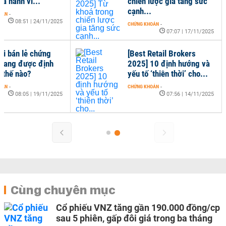
à hành vi...
chiến lược gia tăng sức
cạnh...
OÁN
-
08:51 | 24/11/2025
CHỨNG KHOÁN
-
07:07 | 17/11/2025
ơi bán lẻ chứng
[Best Retail Brokers
đang được định
2025] 10 định hướng và
i thế nào?
yếu tố ‘thiên thời’ cho...
OÁN
-
CHỨNG KHOÁN
-
08:05 | 19/11/2025
07:56 | 14/11/2025
Cùng chuyên mục
Cổ phiếu VNZ tăng gần 190.000 đồng/cp
sau 5 phiên, gấp đôi giá trong ba tháng