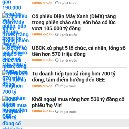
CHỨNG KHOÁN
-
1 phút trước
Cổ phiếu Điện Máy Xanh (DMX) tăng
trong phiên chào sàn, vốn hóa có lúc
vượt 105.000 tỷ đồng
CHỨNG KHOÁN
-
1 phút trước
UBCK xử phạt 5 tổ chức, cá nhân, tổng số
tiền hơn 570 triệu đồng
CHỨNG KHOÁN
-
1 phút trước
Tự doanh tiếp tục xả ròng hơn 700 tỷ
đồng, tâm điểm hướng đến GEE
CHỨNG KHOÁN
-
12 giờ trước
Khối ngoại mua ròng hơn 530 tỷ đồng cổ
phiếu 'họ Vin'
CHỨNG KHOÁN
-
14 giờ trước