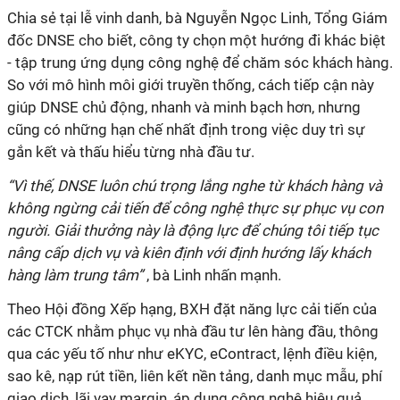
Chia sẻ tại lễ vinh danh, bà Nguyễn Ngọc Linh, Tổng Giám
đốc DNSE cho biết, công ty chọn một hướng đi khác biệt
- tập trung ứng dụng công nghệ để chăm sóc khách hàng.
So với mô hình môi giới truyền thống, cách tiếp cận này
giúp DNSE chủ động, nhanh và minh bạch hơn, nhưng
cũng có những hạn chế nhất định trong việc duy trì sự
gắn kết và thấu hiểu từng nhà đầu tư.
“Vì thế, DNSE luôn chú trọng lắng nghe từ khách hàng và
không ngừng cải tiến để công nghệ thực sự phục vụ con
người. Giải thưởng này là động lực để chúng tôi tiếp tục
nâng cấp dịch vụ và kiên
định với định hướng lấy khách
hàng làm trung tâm”
, bà Linh nhấn mạnh.
Theo Hội đồng Xếp hạng, BXH đặt năng lực cải tiến của
các CTCK nhằm phục vụ nhà đầu tư lên hàng đầu, thông
qua các yếu tố như như eKYC, eContract, lệnh điều kiện,
sao kê, nạp rút tiền, liên kết nền tảng, danh mục mẫu, phí
giao dịch, lãi vay margin, áp dụng công nghệ hiệu quả