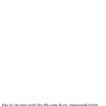
Đây là chương trình lần đầu tiên được
VietnamBiz
khởi