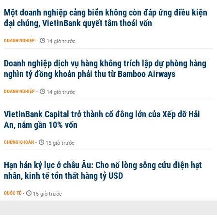
Một doanh nghiệp cảng biển không còn đáp ứng điều kiện
đại chúng, VietinBank quyết tâm thoái vốn
DOANH NGHIỆP
-
14 giờ trước
Doanh nghiệp dịch vụ hàng không trích lập dự phòng hàng
nghìn tỷ đồng khoản phải thu từ Bamboo Airways
DOANH NGHIỆP
-
14 giờ trước
VietinBank Capital trở thành cổ đông lớn của Xếp dỡ Hải
An, nắm gần 10% vốn
CHỨNG KHOÁN
-
15 giờ trước
Hạn hán kỷ lục ở châu Âu: Cho nổ lòng sông cứu điện hạt
nhân, kinh tế tổn thất hàng tỷ USD
QUỐC TẾ
-
15 giờ trước