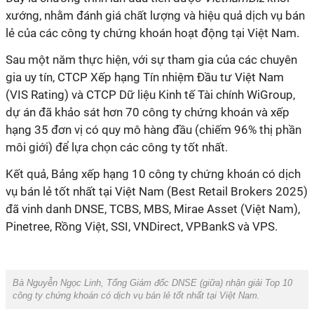
xướng, nhằm đánh giá chất lượng và hiệu quả dịch vụ bán
lẻ của các công ty chứng khoán hoạt động tại Việt Nam.
Sau một năm thực hiện, với sự tham gia của các chuyên
gia uy tín, CTCP Xếp hạng Tín nhiệm Đầu tư Việt Nam
(VIS Rating) và CTCP Dữ liệu Kinh tế Tài chính WiGroup,
dự án đã khảo sát hơn 70 công ty chứng khoán và xếp
hạng 35 đơn vị có quy mô hàng đầu (chiếm 96% thị phần
môi giới) để lựa chọn các công ty tốt nhất.
Kết quả, Bảng xếp hạng 10 công ty chứng khoán có dịch
vụ bán lẻ tốt nhất tại Việt Nam (Best Retail Brokers 2025)
đã vinh danh DNSE, TCBS, MBS, Mirae Asset (Việt Nam),
Pinetree, Rồng Việt, SSI, VNDirect, VPBankS và VPS.
Bà Nguyễn Ngọc Linh, Tổng Giám đốc DNSE (giữa) nhận giải Top 10
công ty chứng khoán có dịch vụ bán lẻ tốt nhất tại Việt Nam.