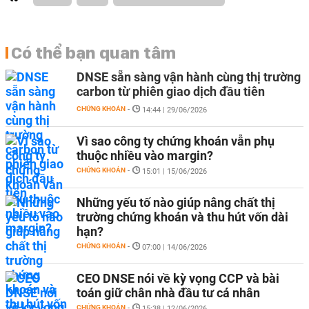
Có thể bạn quan tâm
DNSE sẵn sàng vận hành cùng thị trường
carbon từ phiên giao dịch đầu tiên
CHỨNG KHOÁN
-
14:44 | 29/06/2026
Vì sao công ty chứng khoán vẫn phụ
thuộc nhiều vào margin?
CHỨNG KHOÁN
-
15:01 | 15/06/2026
Những yếu tố nào giúp nâng chất thị
trường chứng khoán và thu hút vốn dài
hạn?
CHỨNG KHOÁN
-
07:00 | 14/06/2026
CEO DNSE nói về kỳ vọng CCP và bài
toán giữ chân nhà đầu tư cá nhân
CHỨNG KHOÁN
-
15:38 | 12/06/2026