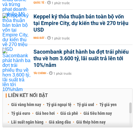
QUỐC TẾ
-
1 phút trước
Keppel ký thỏa thuận bán toàn bộ vốn
tại Empire City, dự kiến thu về 270 triệu
USD
NHÀ ĐẤT
-
1 phút trước
Sacombank phát hành ba đợt trái phiếu
thu về hơn 3.600 tỷ, lãi suất trả lên tới
10%/năm
TÀI CHÍNH
-
1 phút trước
LIÊN KẾT NỔI BẬT
Giá vàng hôm nay
Tỷ giá ngoại tệ
Tỷ giá usd
Tỷ giá yen
Tỷ giá euro
Giá heo hơi
Giá cà phê
Giá tiêu hôm nay
Lãi suất ngân hàng
Giá xăng dầu
Giá thép hôm nay
Giá sầu riêng
Giá thịt heo
Giá gạo
Giá cao su