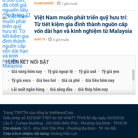
DOANH NGHIỆP
-
1 giờ trước
Việt Nam muốn phát triển quỹ hưu trí:
Từ tiết kiệm gia đình thành nguồn cấp
vốn dài hạn và kinh nghiệm từ Malaysia
QUỐC TẾ
-
3 giờ trước
LIÊN KẾT NỔI BẬT
Giá vàng hôm nay
Tỷ giá ngoại tệ
Tỷ giá usd
Tỷ giá yen
Tỷ giá euro
Giá heo hơi
Giá cà phê
Giá tiêu hôm nay
Lãi suất ngân hàng
Giá xăng dầu
Giá thép hôm nay
Giá sầu riêng
Giá thịt heo
Giá gạo
Giá cao su
Best Retail Brokers
Diễn đàn đầu tư Việt Nam 2026
Trang TTĐTTH của công ty VietNewsCorp
Giấy phép số 3323/GP-TTĐT do Sở VH&TT TP.HCM cấp ngày 20/3/2026
Lầu 5 - Compa Building - 293 Điện Biên Phủ - Phường Gia Định - TP.HCM
Chi nhánh:
Số 5 - Khu 38A Trần Phú - Phường Ba Đình - TP. Hà Nội
Chịu trách nhiệm nội dung:
Hoàng Hữu Lợi