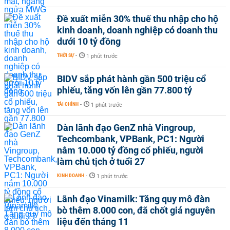
Đề xuất miễn 30% thuế thu nhập cho hộ
kinh doanh, doanh nghiệp có doanh thu
dưới 10 tỷ đồng
THỜI SỰ
-
1 phút trước
BIDV sắp phát hành gần 500 triệu cổ
phiếu, tăng vốn lên gần 77.800 tỷ
TÀI CHÍNH
-
1 phút trước
Dàn lãnh đạo GenZ nhà Vingroup,
Techcombank, VPBank, PC1: Người
nắm 10.000 tỷ đồng cổ phiếu, người
làm chủ tịch ở tuổi 27
KINH DOANH
-
1 phút trước
Lãnh đạo Vinamilk: Tăng quy mô đàn
bò thêm 8.000 con, đã chốt giá nguyên
liệu đến tháng 11