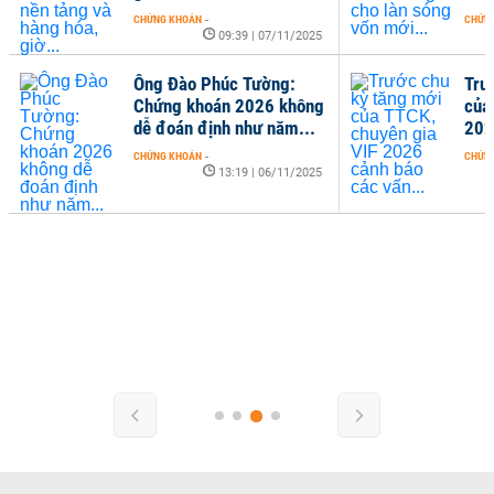
CHỨNG KHOÁN
-
CHỨNG KHOÁN
-
09:39 | 07/11/2025
1
Ông Đào Phúc Tường:
Trước chu k
Chứng khoán 2026 không
của TTCK, c
dễ đoán định như năm...
2026 cảnh b
CHỨNG KHOÁN
-
CHỨNG KHOÁN
-
13:19 | 06/11/2025
1