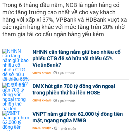
Trong 6 tháng đầu năm, NCB là ngân hàng có
mức tăng trưởng cao nhất về cho vay khách
hàng với xấp xỉ 37%, VPBank và HDBank vượt xa
các ngân hàng khác với mức tăng trên 20% nhờ
tham gia tái cơ cấu ngân hàng yếu kém.
NHNN cần tăng nắm giữ bao nhiêu cổ
phiếu CTG để sở hữu tối thiểu 65%
VietinBank?
CHỨNG KHOÁN
-
1 phút trước
DMX hút gần 700 tỷ đồng vốn ngoại
trong phiên thứ hai lên HOSE
CHỨNG KHOÁN
-
1 phút trước
VNPT nắm giữ hơn 62.000 tỷ đồng tiền
mặt, ngang ngửa MWG
DOANH NGHIỆP
-
1 phút trước