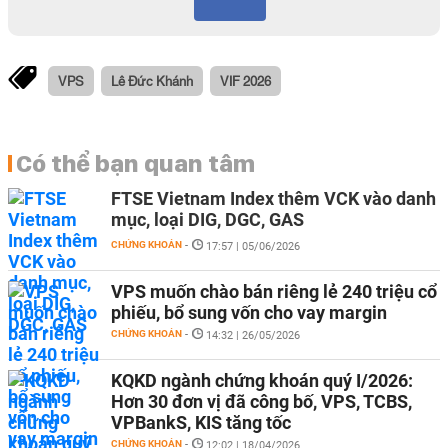
VPS
Lê Đức Khánh
VIF 2026
Có thể bạn quan tâm
FTSE Vietnam Index thêm VCK vào danh
mục, loại DIG, DGC, GAS
CHỨNG KHOÁN
-
17:57 | 05/06/2026
VPS muốn chào bán riêng lẻ 240 triệu cổ
phiếu, bổ sung vốn cho vay margin
CHỨNG KHOÁN
-
14:32 | 26/05/2026
KQKD ngành chứng khoán quý I/2026:
Hơn 30 đơn vị đã công bố, VPS, TCBS,
VPBankS, KIS tăng tốc
CHỨNG KHOÁN
-
12:02 | 18/04/2026