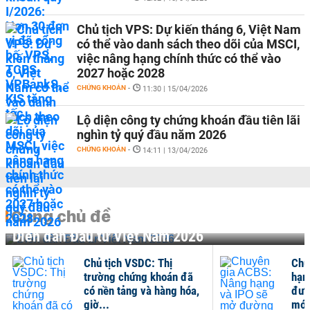
Chủ tịch VPS: Dự kiến tháng 6, Việt Nam
có thể vào danh sách theo dõi của MSCI,
việc nâng hạng chính thức có thể vào
2027 hoặc 2028
CHỨNG KHOÁN
-
11:30 | 15/04/2026
Lộ diện công ty chứng khoán đầu tiên lãi
nghìn tỷ quý đầu năm 2026
CHỨNG KHOÁN
-
14:11 | 13/04/2026
Cùng chủ đề
Diễn đàn Đầu tư Việt Nam 2026
Chủ tịch VSDC: Thị
Chuyên gia
trường chứng khoán đã
hạng và IPO
có nền tảng và hàng hóa,
đường cho l
giờ...
mới...