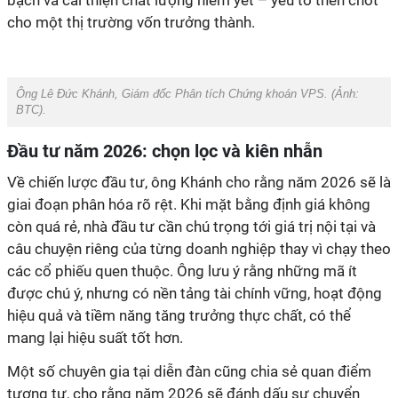
bạch và cải thiện chất lượng niêm yết – yếu tố then chốt
cho một thị trường vốn trưởng thành.
Ông Lê Đức Khánh, Giám đốc Phân tích Chứng khoán VPS. (Ảnh:
BTC).
Đầu tư năm 2026: chọn lọc và kiên nhẫn
Về chiến lược đầu tư, ông Khánh cho rằng năm 2026 sẽ là
giai đoạn phân hóa rõ rệt. Khi mặt bằng định giá không
còn quá rẻ, nhà đầu tư cần chú trọng tới giá trị nội tại và
câu chuyện riêng của từng doanh nghiệp thay vì chạy theo
các cổ phiếu quen thuộc. Ông lưu ý rằng những mã ít
được chú ý, nhưng có nền tảng tài chính vững, hoạt động
hiệu quả và tiềm năng tăng trưởng thực chất, có thể
mang lại hiệu suất tốt hơn.
Một số chuyên gia tại diễn đàn cũng chia sẻ quan điểm
tương tự, cho rằng năm 2026 sẽ đánh dấu sự chuyển