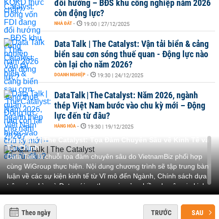
đổi hướng – BĐS khu công nghiệp năm 2026
còn động lực?
NHÀ ĐẤT
-
19:00 | 27/12/2025
Data Talk | The Catalyst: Vận tải biển & cảng
biển sau cơn sóng thuế quan - Động lực nào
còn lại cho năm 2026?
DOANH NGHIỆP
-
19:30 | 24/12/2025
Data Talk | The Catalyst: Năm 2026, ngành
thép Việt Nam bước vào chu kỳ mới – Động
lực đến từ đâu?
HÀNG HÓA
-
19:30 | 19/12/2025
Data Talk | The Catalyst: Tọa Đàm Chuyên Sâu về Kinh Tế và
Tài Chính
Data Talk là chuỗi tọa đàm chuyên sâu do VietnamBiz phối hợp
cùng WiGroup thực hiện. Nội dung chương trình sẽ tập trung bàn
luận về các sự kiện kinh tế từ Vĩ mô đến Ngành, Chính sách dựa
trên góc nhìn và Data với sự tham gia của nhiều chuyên gia kinh
tế, tài chính và các lĩnh vực liên quan nhằm góp phần đem đến
những kiến thức, hiểu biết và góc nhìn sâu sắc cho nhà đầu tư,
Theo ngày
TRƯỚC
SAU
nhà kinh doanh...