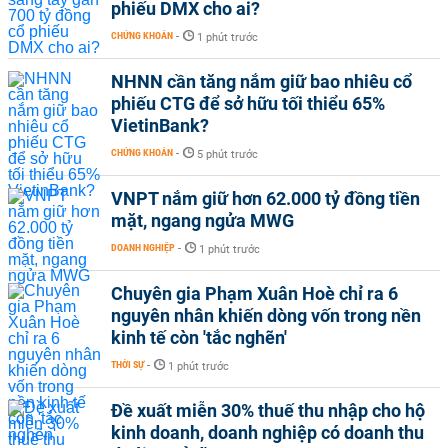
phiếu DMX cho ai?
CHỨNG KHOÁN
-
1 phút trước
NHNN cần tăng nắm giữ bao nhiêu cổ
phiếu CTG để sở hữu tối thiểu 65%
VietinBank?
CHỨNG KHOÁN
-
5 phút trước
VNPT nắm giữ hơn 62.000 tỷ đồng tiền
mặt, ngang ngửa MWG
DOANH NGHIỆP
-
1 phút trước
Chuyên gia Phạm Xuân Hoè chỉ ra 6
nguyên nhân khiến dòng vốn trong nền
kinh tế còn 'tắc nghẽn'
THỜI SỰ
-
1 phút trước
Đề xuất miễn 30% thuế thu nhập cho hộ
kinh doanh, doanh nghiệp có doanh thu