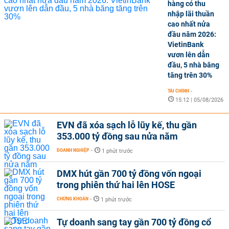
hàng có thu
nhập lãi thuần
cao nhất nửa
đầu năm 2026:
VietinBank
vươn lên dẫn
đầu, 5 nhà băng
tăng trên 30%
TÀI CHÍNH
-
15:12 | 05/08/2026
EVN đã xóa sạch lỗ lũy kế, thu gần
353.000 tỷ đồng sau nửa năm
DOANH NGHIỆP
-
1 phút trước
DMX hút gần 700 tỷ đồng vốn ngoại
trong phiên thứ hai lên HOSE
CHỨNG KHOÁN
-
1 phút trước
Tự doanh sang tay gần 700 tỷ đồng cổ