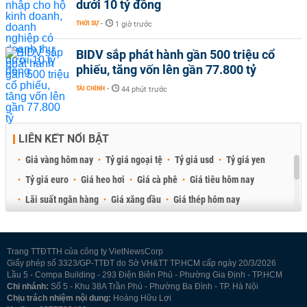
dưới 10 tỷ đồng
THỜI SỰ
-
1 giờ trước
BIDV sắp phát hành gần 500 triệu cổ
phiếu, tăng vốn lên gần 77.800 tỷ
TÀI CHÍNH
-
44 phút trước
LIÊN KẾT NỔI BẬT
Giá vàng hôm nay
Tỷ giá ngoại tệ
Tỷ giá usd
Tỷ giá yen
Tỷ giá euro
Giá heo hơi
Giá cà phê
Giá tiêu hôm nay
Lãi suất ngân hàng
Giá xăng dầu
Giá thép hôm nay
Giá sầu riêng
Giá thịt heo
Giá gạo
Giá cao su
Best Retail Brokers
Diễn đàn đầu tư Việt Nam 2026
Trang TTĐTTH của công ty VietNewsCorp
Giấy phép số 3323/GP-TTĐT do Sở VH&TT TP.HCM cấp ngày 20/3/2026
Lầu 5 - Compa Building - 293 Điện Biên Phủ - Phường Gia Định - TP.HCM
Chi nhánh:
Số 5 - Khu 38A Trần Phú - Phường Ba Đình - TP. Hà Nội
Chịu trách nhiệm nội dung:
Hoàng Hữu Lợi