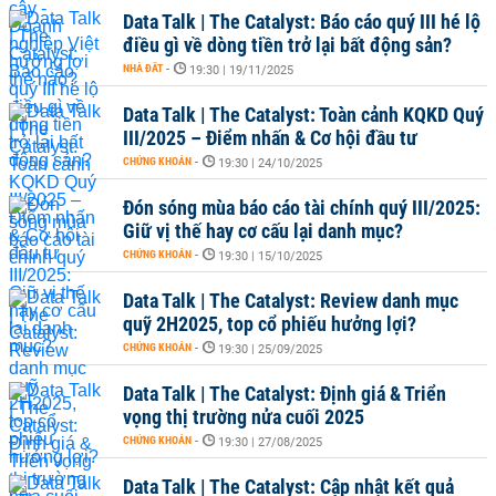
Data Talk | The Catalyst: Báo cáo quý III hé lộ
điều gì về dòng tiền trở lại bất động sản?
NHÀ ĐẤT
-
19:30 | 19/11/2025
Data Talk | The Catalyst: Toàn cảnh KQKD Quý
III/2025 – Điểm nhấn & Cơ hội đầu tư
CHỨNG KHOÁN
-
19:30 | 24/10/2025
Đón sóng mùa báo cáo tài chính quý III/2025:
Giữ vị thế hay cơ cấu lại danh mục?
CHỨNG KHOÁN
-
19:30 | 15/10/2025
Data Talk | The Catalyst: Review danh mục
quỹ 2H2025, top cổ phiếu hưởng lợi?
CHỨNG KHOÁN
-
19:30 | 25/09/2025
Data Talk | The Catalyst: Định giá & Triển
vọng thị trường nửa cuối 2025
CHỨNG KHOÁN
-
19:30 | 27/08/2025
Data Talk | The Catalyst: Cập nhật kết quả