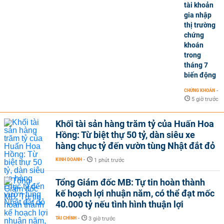
tài khoản
gia nhập
thị trường
chứng
khoán
trong
tháng 7
biến động
CHỨNG KHOÁN
-
5 giờ trước
Khối tài sản hàng trăm tỷ của Huấn Hoa
Hồng: Từ biệt thự 50 tỷ, dàn siêu xe
hàng chục tỷ đến vườn tùng Nhật đắt đỏ
KINH DOANH
-
1 phút trước
Tổng Giám đốc MB: Tự tin hoàn thành
kế hoạch lợi nhuận năm, có thể đạt mốc
40.000 tỷ nếu tình hình thuận lợi
TÀI CHÍNH
-
3 giờ trước