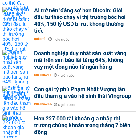
AI trở nên 'đáng sợ' hơn Bitcoin: Giới
đầu tư tháo chạy vì thị trường bốc hơi
40%, 150 tỷ USD bị rút không thương
tiếc
QUỐC TẾ
-
4 giờ trước
Doanh nghiệp duy nhất sản xuất vàng
mã trên sàn báo lãi tăng 64%, không
vay một đồng nào từ ngân hàng
KINH DOANH
-
4 giờ trước
Con gái tỷ phú Phạm Nhật Vượng lần
đầu tham gia vào hệ sinh thái Vingroup
KINH DOANH
-
5 giờ trước
Hơn 227.000 tài khoản gia nhập thị
trường chứng khoán trong tháng 7 biến
động