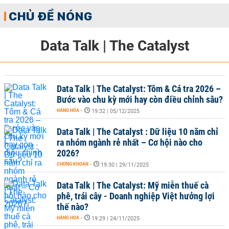
CHỦ ĐỀ NÓNG
Data Talk | The Catalyst
Data Talk | The Catalyst: Tôm & Cá tra 2026 –
Bước vào chu kỳ mới hay còn điều chỉnh sâu?
HÀNG HÓA
-
19:32 | 05/12/2025
Data Talk | The Catalyst : Dữ liệu 10 năm chỉ
ra nhóm ngành rẻ nhất – Cơ hội nào cho
2026?
CHỨNG KHOÁN
-
19:30 | 29/11/2025
Data Talk | The Catalyst: Mỹ miễn thuế cà
phê, trái cây - Doanh nghiệp Việt hưởng lợi
thế nào?
HÀNG HÓA
-
19:29 | 24/11/2025