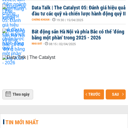
Data Talk | The Catalyst 05: Đánh giá hiệu quả
đầu tư các quỹ và chiến lược hành động quý II
CHỨNG KHOÁN
-
19:30 | 15/04/2025
Bất động sản Hà Nội và phía Bắc có thể 'đóng
băng một phần' trong 2025 - 2026
NHÀ ĐẤT
-
08:15 | 02/04/2025
Theo ngày
TRƯỚC
SAU
TIN MỚI NHẤT