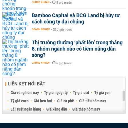
CHỨNG KHOÁN
-
5 giờ trước
Bamboo Capital và BCG Land bị hủy tư
cách công ty đại chúng
DOANH NGHIỆP
-
7 giờ trước
Thị trường thường ‘phất lên’ trong tháng
8, nhóm ngành nào có tiềm năng dẫn
sóng?
CHỨNG KHOÁN
-
6 giờ trước
LIÊN KẾT NỔI BẬT
Giá vàng hôm nay
Tỷ giá ngoại tệ
Tỷ giá usd
Tỷ giá yen
Tỷ giá euro
Giá heo hơi
Giá cà phê
Giá tiêu hôm nay
Lãi suất ngân hàng
Giá xăng dầu
Giá thép hôm nay
Giá sầu riêng
Giá thịt heo
Giá gạo
Giá cao su
Best Retail Brokers
Diễn đàn đầu tư Việt Nam 2026