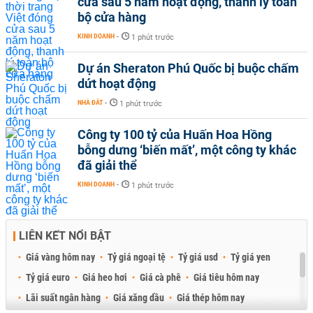
cửa sau 5 năm hoạt động, thanh lý toàn
bộ cửa hàng
KINH DOANH
-
1 phút trước
Dự án Sheraton Phú Quốc bị buộc chấm
dứt hoạt động
NHÀ ĐẤT
-
1 phút trước
Công ty 100 tỷ của Huấn Hoa Hồng
bỗng dưng ‘biến mất’, một công ty khác
đã giải thể
KINH DOANH
-
1 phút trước
LIÊN KẾT NỔI BẬT
Giá vàng hôm nay
Tỷ giá ngoại tệ
Tỷ giá usd
Tỷ giá yen
Tỷ giá euro
Giá heo hơi
Giá cà phê
Giá tiêu hôm nay
Lãi suất ngân hàng
Giá xăng dầu
Giá thép hôm nay