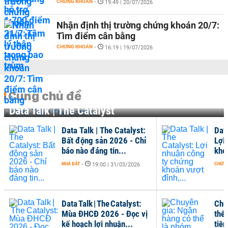
CHỨNG KHOÁN
-
19:49 | 20/07/2026
Nhận định thị trường chứng khoán 20/7:
Tìm điểm cân bằng
CHỨNG KHOÁN
-
16:19 | 19/07/2026
Cùng chủ đề
Data Talk | The Catalyst
Data Talk | The Catalyst:
Data
Bất động sản 2026 - Chỉ
Lợi
báo nào đáng tin...
khoá
NHÀ ĐẤT
-
CHỨN
19:00 | 31/03/2026
Data Talk | The Catalyst:
Chu
Mùa ĐHCĐ 2026 - Đọc vị
thể
kế hoạch lợi nhuận...
tiên