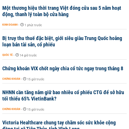
Một thương hiệu thời trang Việt đóng cửa sau 5 năm hoạt
động, thanh lý toàn bộ cửa hàng
KINH DOANH
-
1 phút trước
Bị truy thu thuế đặc biệt, giới siêu giàu Trung Quốc hoảng
loạn bán tài sản, cổ phiếu
QUỐC TẾ
-
14 giờ trước
Chứng khoán VIX chốt ngày chia cổ tức ngay trong tháng 8
CHỨNG KHOÁN
-
15 giờ trước
NHNN cần tăng nắm giữ bao nhiêu cổ phiếu CTG để sở hữu
tối thiểu 65% VietinBank?
CHỨNG KHOÁN
-
15 giờ trước
Victoria Healthcare chung tay chăm sóc sức khỏe cộng
đồng tại xã Tiên Thủy, tỉnh Vĩnh Long