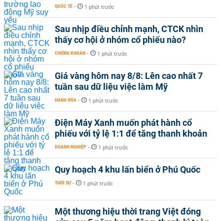
QUỐC TẾ
-
1 phút trước
Sau nhịp điều chỉnh mạnh, CTCK nhìn
thấy cơ hội ở nhóm cổ phiếu nào?
CHỨNG KHOÁN
-
1 phút trước
Giá vàng hôm nay 8/8: Lên cao nhất 7
tuần sau dữ liệu việc làm Mỹ
HÀNG HÓA
-
1 phút trước
Điện Máy Xanh muốn phát hành cổ
phiếu với tỷ lệ 1:1 để tăng thanh khoản
DOANH NGHIỆP
-
1 phút trước
Quy hoạch 4 khu lấn biển ở Phú Quốc
THỜI SỰ
-
1 phút trước
Một thương hiệu thời trang Việt đóng