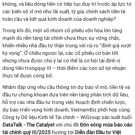
không, và liệu dòng tiền có tiếp tục duy trì trước áp lực từ
các biến số vĩ mô như lãi suất, tỷ giá, chính sách tiền tệ
toàn cầu và kết quả kinh doanh của doanh nghiệp?
Trong khi đó, một số nhóm cổ phiếu vốn hóa lớn tăng
mạnh dù nền tảng tài chính chưa thực sự vững chắc,
khiến nhiều nhà đầu tư thận trọng với rủi ro “định giá vượt
kỳ vọng”. Ở chiều ngược lại, các cổ phiếu cơ bản tốt
nhưng chưa được chú ý lại có thể là cơ hội tái định vị
dòng tiền trongquý III – thời điểm các con số lợi nhuận
thực tế được công bố.
Nhằm đáp ứng nhu cầu thông tin dự báo vĩ mô, tiền tệ và
đầu tư chứng khoán dựa trên nền tảng phân tích dữ liệu,
hỗ trợ các nhà đầu tư trong việc hoạch định chiến lược,
dự báo triển vọng kinh doanh, VietnamBiz phối hợp cùng
Công ty Dữ liệu Kinh tế Tài chính – WiGroup sản xuất buổi
DataTalk - The Catalyst
với chủ đề
Đón sóng mùa báo cáo
tài chính
quý III/2025
hướng tới
Diễn đàn Đầu tư Việt