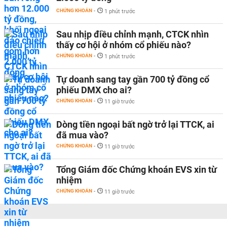
CHỨNG KHOÁN
-
1 phút trước
Sau nhịp điều chỉnh mạnh, CTCK nhìn
thấy cơ hội ở nhóm cổ phiếu nào?
CHỨNG KHOÁN
-
1 phút trước
Tự doanh sang tay gần 700 tỷ đồng cổ
phiếu DMX cho ai?
CHỨNG KHOÁN
-
11 giờ trước
Dòng tiền ngoại bất ngờ trở lại TTCK, ai
đã mua vào?
CHỨNG KHOÁN
-
11 giờ trước
Tổng Giám đốc Chứng khoán EVS xin từ
nhiệm
CHỨNG KHOÁN
-
11 giờ trước