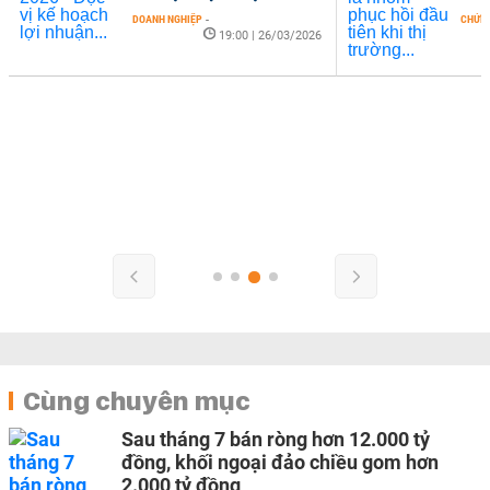
DOANH NGHIỆP
-
CHỨN
19:00 | 26/03/2026
Cùng chuyên mục
Sau tháng 7 bán ròng hơn 12.000 tỷ
đồng, khối ngoại đảo chiều gom hơn
2.000 tỷ đồng