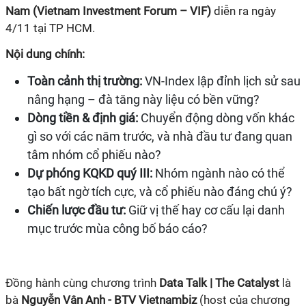
Nam (Vietnam Investment Forum – VIF)
diễn ra ngày
4/11 tại TP HCM.
Nội dung chính:
Toàn cảnh thị trường:
VN-Index lập đỉnh lịch sử sau
nâng hạng – đà tăng này liệu có bền vững?
Dòng tiền & định giá:
Chuyển động dòng vốn khác
gì so với các năm trước, và nhà đầu tư đang quan
tâm nhóm cổ phiếu nào?
Dự phóng KQKD quý III:
Nhóm ngành nào có thể
tạo bất ngờ tích cực, và cổ phiếu nào đáng chú ý?
Chiến lược đầu tư:
Giữ vị thế hay cơ cấu lại danh
mục trước mùa công bố báo cáo?
Đồng hành cùng chương trình
Data Talk | The Catalyst
là
bà
Nguyễn Vân Anh - BTV Vietnambiz
(host của chương