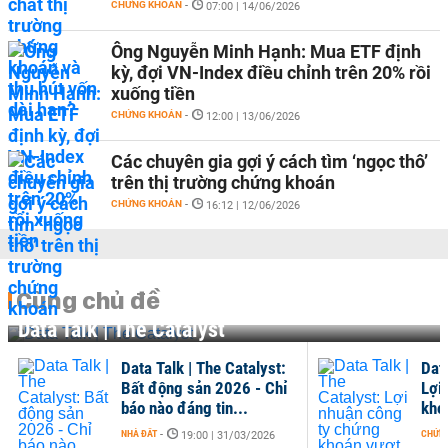
CHỨNG KHOÁN
-
07:00 | 14/06/2026
Ông Nguyễn Minh Hạnh: Mua ETF định
kỳ, đợi VN-Index điều chỉnh trên 20% rồi
xuống tiền
CHỨNG KHOÁN
-
12:00 | 13/06/2026
Các chuyên gia gợi ý cách tìm ‘ngọc thô’
trên thị trường chứng khoán
CHỨNG KHOÁN
-
16:12 | 12/06/2026
Cùng chủ đề
Data Talk | The Catalyst
Data Talk | The Catalyst:
Data
Bất động sản 2026 - Chỉ
Lợi
báo nào đáng tin...
khoá
NHÀ ĐẤT
-
CHỨN
19:00 | 31/03/2026