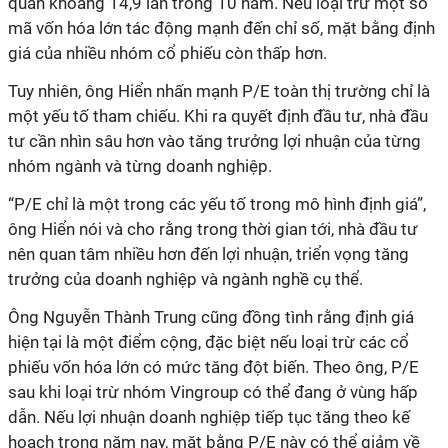
quân khoảng 14,9 lần trong 10 năm. Nếu loại trừ một số
mã vốn hóa lớn tác động mạnh đến chỉ số, mặt bằng định
giá của nhiều nhóm cổ phiếu còn thấp hơn.
Tuy nhiên, ông Hiển nhấn mạnh P/E toàn thị trường chỉ là
một yếu tố tham chiếu. Khi ra quyết định đầu tư, nhà đầu
tư cần nhìn sâu hơn vào tăng trưởng lợi nhuận của từng
nhóm ngành và từng doanh nghiệp.
“P/E chỉ là một trong các yếu tố trong mô hình định giá”,
ông Hiển nói và cho rằng trong thời gian tới, nhà đầu tư
nên quan tâm nhiều hơn đến lợi nhuận, triển vọng tăng
trưởng của doanh nghiệp và ngành nghề cụ thể.
Ông Nguyễn Thành Trung cũng đồng tình rằng định giá
hiện tại là một điểm cộng, đặc biệt nếu loại trừ các cổ
phiếu vốn hóa lớn có mức tăng đột biến. Theo ông, P/E
sau khi loại trừ nhóm Vingroup có thể đang ở vùng hấp
dẫn. Nếu lợi nhuận doanh nghiệp tiếp tục tăng theo kế
hoạch trong năm nay, mặt bằng P/E này có thể giảm về