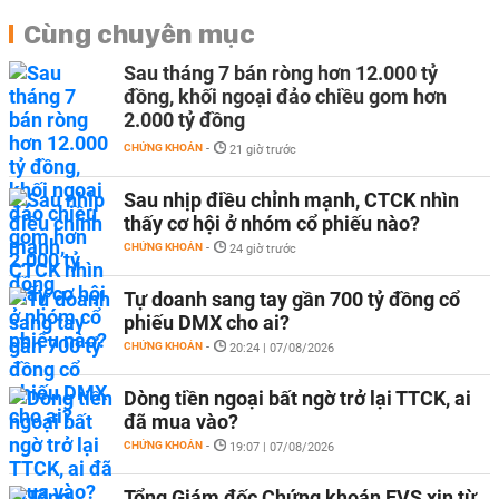
Cùng chuyên mục
Sau tháng 7 bán ròng hơn 12.000 tỷ
đồng, khối ngoại đảo chiều gom hơn
2.000 tỷ đồng
CHỨNG KHOÁN
-
21 giờ trước
Sau nhịp điều chỉnh mạnh, CTCK nhìn
thấy cơ hội ở nhóm cổ phiếu nào?
CHỨNG KHOÁN
-
24 giờ trước
Tự doanh sang tay gần 700 tỷ đồng cổ
phiếu DMX cho ai?
CHỨNG KHOÁN
-
20:24 | 07/08/2026
Dòng tiền ngoại bất ngờ trở lại TTCK, ai
đã mua vào?
CHỨNG KHOÁN
-
19:07 | 07/08/2026
Tổng Giám đốc Chứng khoán EVS xin từ