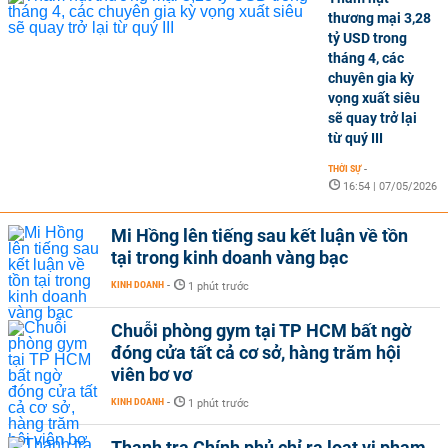
thương mại 3,28
tỷ USD trong
tháng 4, các
chuyên gia kỳ
vọng xuất siêu
sẽ quay trở lại
từ quý III
THỜI SỰ
-
16:54 | 07/05/2026
Mi Hồng lên tiếng sau kết luận về tồn
tại trong kinh doanh vàng bạc
KINH DOANH
-
1 phút trước
Chuỗi phòng gym tại TP HCM bất ngờ
đóng cửa tất cả cơ sở, hàng trăm hội
viên bơ vơ
KINH DOANH
-
1 phút trước
Thanh tra Chính phủ chỉ ra loạt vi phạm