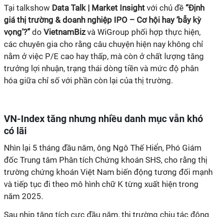
Tại talkshow
Data Talk | Market Insight
với chủ đề
“Định
giá thị trường & doanh nghiệp IPO – Cơ hội hay ‘bẫy kỳ
vọng’?”
do
VietnamBiz
và WiGroup phối hợp thực hiện,
các chuyên gia cho rằng câu chuyện hiện nay không chỉ
nằm ở việc P/E cao hay thấp, mà còn ở chất lượng tăng
trưởng lợi nhuận, trạng thái dòng tiền và mức độ phân
hóa giữa chỉ số với phần còn lại của thị trường.
VN-Index tăng nhưng nhiều danh mục vẫn khó
có lãi
Nhìn lại 5 tháng đầu năm, ông Ngô Thế Hiển, Phó Giám
đốc Trung tâm Phân tích Chứng khoán SHS, cho rằng thị
trường chứng khoán Việt Nam biến động tương đối mạnh
và tiếp tục đi theo mô hình chữ K từng xuất hiện trong
năm 2025.
Sau nhịp tăng tích cực đầu năm, thị trường chịu tác động