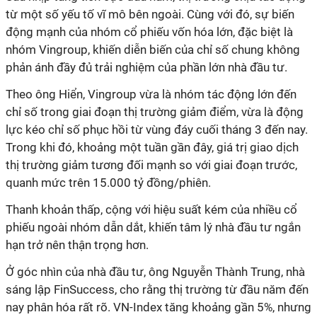
từ một số yếu tố vĩ mô bên ngoài. Cùng với đó, sự biến
động mạnh của nhóm cổ phiếu vốn hóa lớn, đặc biệt là
nhóm Vingroup, khiến diễn biến của chỉ số chung không
phản ánh đầy đủ trải nghiệm của phần lớn nhà đầu tư.
Theo ông Hiển, Vingroup vừa là nhóm tác động lớn đến
chỉ số trong giai đoạn thị trường giảm điểm, vừa là động
lực kéo chỉ số phục hồi từ vùng đáy cuối tháng 3 đến nay.
Trong khi đó, khoảng một tuần gần đây, giá trị giao dịch
thị trường giảm tương đối mạnh so với giai đoạn trước,
quanh mức trên 15.000 tỷ đồng/phiên.
Thanh khoản thấp, cộng với hiệu suất kém của nhiều cổ
phiếu ngoài nhóm dẫn dắt, khiến tâm lý nhà đầu tư ngắn
hạn trở nên thận trọng hơn.
Ở góc nhìn của nhà đầu tư, ông Nguyễn Thành Trung, nhà
sáng lập FinSuccess, cho rằng thị trường từ đầu năm đến
nay phân hóa rất rõ. VN-Index tăng khoảng gần 5%, nhưng