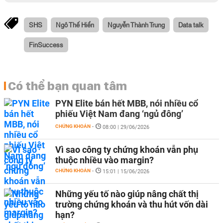
SHS
Ngô Thế Hiển
Nguyễn Thành Trung
Data talk
FinSuccess
Có thể bạn quan tâm
PYN Elite bán hết MBB, nói nhiều cổ
phiếu Việt Nam đang ‘ngủ đông’
CHỨNG KHOÁN
-
08:00 | 29/06/2026
Vì sao công ty chứng khoán vẫn phụ
thuộc nhiều vào margin?
CHỨNG KHOÁN
-
15:01 | 15/06/2026
Những yếu tố nào giúp nâng chất thị
trường chứng khoán và thu hút vốn dài
hạn?