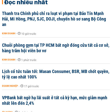
Đọc nhiều nhất
Thanh tra Chính phủ chỉ ra loạt vi phạm tại Bảo Tín Mạnh
Hải, Mi Hồng, PNJ, SJC, DOJI, chuyển hồ sơ sang Bộ Công
an
KINH DOANH
-
10 giờ trước
Chuỗi phòng gym tại TP HCM bất ngờ đóng cửa tất cả cơ sở,
hàng trăm hội viên bơ vơ
KINH DOANH
-
1 phút trước
Lịch cổ tức tuần tới: Masan Consumer, BSR, MB chốt quyền,
tỷ lệ cao nhất 100%
DOANH NGHIỆP
-
17 giờ trước
VPBank bất ngờ hạ lãi suất ở tất cả kỳ hạn, mức giảm mạnh
nhất lên đến 2,4%