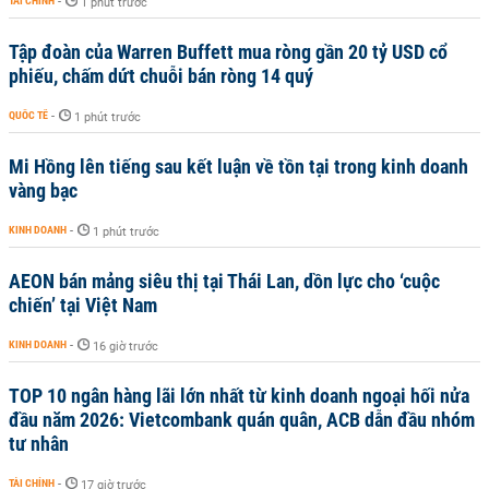
TÀI CHÍNH
-
1 phút trước
Tập đoàn của Warren Buffett mua ròng gần 20 tỷ USD cổ
phiếu, chấm dứt chuỗi bán ròng 14 quý
QUỐC TẾ
-
1 phút trước
Mi Hồng lên tiếng sau kết luận về tồn tại trong kinh doanh
vàng bạc
KINH DOANH
-
1 phút trước
AEON bán mảng siêu thị tại Thái Lan, dồn lực cho ‘cuộc
chiến’ tại Việt Nam
KINH DOANH
-
16 giờ trước
TOP 10 ngân hàng lãi lớn nhất từ kinh doanh ngoại hối nửa
đầu năm 2026: Vietcombank quán quân, ACB dẫn đầu nhóm
tư nhân
TÀI CHÍNH
-
17 giờ trước