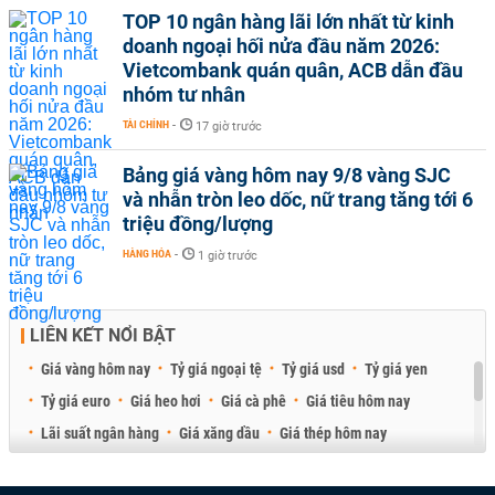
TOP 10 ngân hàng lãi lớn nhất từ kinh
doanh ngoại hối nửa đầu năm 2026:
Vietcombank quán quân, ACB dẫn đầu
nhóm tư nhân
TÀI CHÍNH
-
17 giờ trước
Bảng giá vàng hôm nay 9/8 vàng SJC
và nhẫn tròn leo dốc, nữ trang tăng tới 6
triệu đồng/lượng
HÀNG HÓA
-
1 giờ trước
LIÊN KẾT NỔI BẬT
Giá vàng hôm nay
Tỷ giá ngoại tệ
Tỷ giá usd
Tỷ giá yen
Tỷ giá euro
Giá heo hơi
Giá cà phê
Giá tiêu hôm nay
Lãi suất ngân hàng
Giá xăng dầu
Giá thép hôm nay
Giá sầu riêng
Giá thịt heo
Giá gạo
Giá cao su