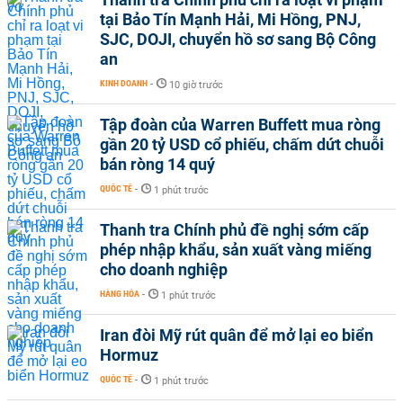
tại Bảo Tín Mạnh Hải, Mi Hồng, PNJ,
SJC, DOJI, chuyển hồ sơ sang Bộ Công
an
KINH DOANH
-
10 giờ trước
Tập đoàn của Warren Buffett mua ròng
gần 20 tỷ USD cổ phiếu, chấm dứt chuỗi
bán ròng 14 quý
QUỐC TẾ
-
1 phút trước
Thanh tra Chính phủ đề nghị sớm cấp
phép nhập khẩu, sản xuất vàng miếng
cho doanh nghiệp
HÀNG HÓA
-
1 phút trước
Iran đòi Mỹ rút quân để mở lại eo biển
Hormuz
QUỐC TẾ
-
1 phút trước