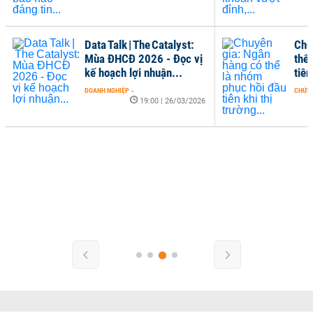
Data Talk | The Catalyst:
Chu
Mùa ĐHCĐ 2026 - Đọc vị
thể
kế hoạch lợi nhuận...
tiên
DOANH NGHIỆP
-
CHỨN
19:00 | 26/03/2026