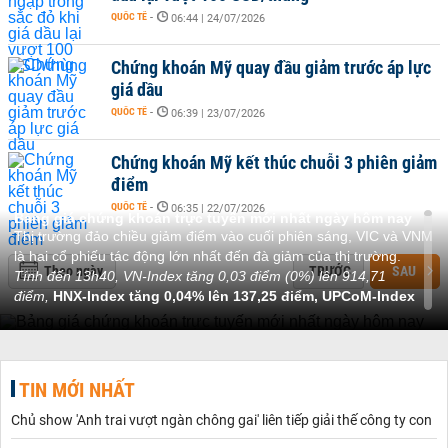
QUỐC TẾ
-
06:44 | 24/07/2026
Chứng khoán Mỹ quay đầu giảm trước áp lực
giá dầu
QUỐC TẾ
-
06:39 | 23/07/2026
Chứng khoán Mỹ kết thúc chuỗi 3 phiên giảm
điểm
QUỐC TẾ
-
06:35 | 22/07/2026
Bảng giá chứng khoán trực tuyến mới nhất ngày hôm nay
Thị trường đảo chiều giảm điểm vào cuối phiên sáng, VIC và VNM
là hai cổ phiếu tác động lớn nhất đến đà giảm của thị trường.
Theo ngày
TRƯỚC
SAU
Tính đến 13h40, VN-Index tăng 0,03 điểm (0%) lên 914,71
điểm,
HNX-Index tăng 0,04% lên 137,25 điểm, UPCoM-Index
tăng 0,73% lên 63,27 điểm.
Sắc xanh của thị trường đã quay trở lại. Tuy nhiên, đây là kịch bản
"xanh vỏ, đỏ lòng". Số mã giảm giá vẫn chiếm ưu thế trên cả sàn
HOSE và trong nhóm VN30. Thời điểm hiện tại, rổ VN30 có 13 mã
TIN MỚI NHẤT
tăng giá, 15 mã giảm giá và 2 mã đứng giá tham chiếu.
Tạm dừng phiên sáng, VN-Index giảm 0,12 điểm (0,01%) xuống
Chủ show 'Anh trai vượt ngàn chông gai' liên tiếp giải thế công ty con
914,56 điểm, HNX-Index tăng 0,15% lên 137,4 điểm, UPCoM-