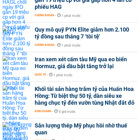
phiếu HAG
CHỨNG KHOÁN
-
1 phút trước
Quy mô quỹ PYN Elite giảm hơn 2.100
tỷ đồng sau tháng 7 ‘tồi tệ’
CHỨNG KHOÁN
-
1 phút trước
Iran xem xét cấm tàu Mỹ qua eo biển
Hormuz, giá dầu bật tăng trở lại
QUỐC TẾ
-
1 phút trước
Khối tài sản hàng trăm tỷ của Huấn Hoa
Hồng: Từ biệt thự 50 tỷ, dàn siêu xe
hàng chục tỷ đến vườn tùng Nhật đắt đỏ
KINH DOANH
-
5 giờ trước
Sản lượng thép Mỹ phục hồi nhờ thuế
quan