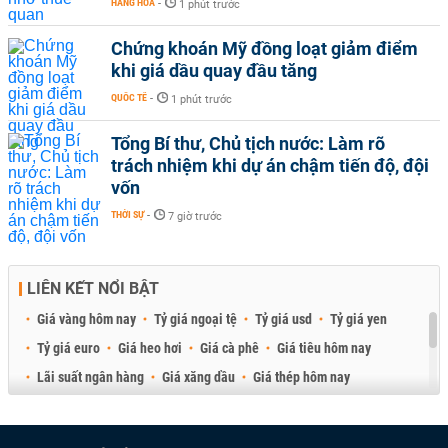
HÀNG HÓA
-
1 phút trước
Chứng khoán Mỹ đồng loạt giảm điểm
khi giá dầu quay đầu tăng
QUỐC TẾ
-
1 phút trước
Tổng Bí thư, Chủ tịch nước: Làm rõ
trách nhiệm khi dự án chậm tiến độ, đội
vốn
THỜI SỰ
-
7 giờ trước
LIÊN KẾT NỔI BẬT
Giá vàng hôm nay
Tỷ giá ngoại tệ
Tỷ giá usd
Tỷ giá yen
Tỷ giá euro
Giá heo hơi
Giá cà phê
Giá tiêu hôm nay
Lãi suất ngân hàng
Giá xăng dầu
Giá thép hôm nay
Giá sầu riêng
Giá thịt heo
Giá gạo
Giá cao su
Best Retail Brokers
Diễn đàn đầu tư Việt Nam 2026