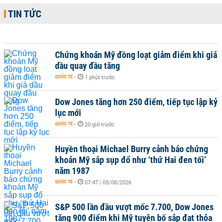
TIN TỨC
Chứng khoán Mỹ đồng loạt giảm điểm khi giá
dầu quay đầu tăng
QUỐC TẾ
-
1 phút trước
Dow Jones tăng hơn 250 điểm, tiếp tục lập kỷ
lục mới
QUỐC TẾ
-
20 giờ trước
Huyền thoại Michael Burry cảnh báo chứng
khoán Mỹ sắp sụp đổ như ‘thứ Hai đen tối’
năm 1987
QUỐC TẾ
-
07:47 | 05/08/2026
S&P 500 lần đầu vượt mốc 7.700, Dow Jones
tăng 900 điểm khi Mỹ tuyên bố sắp đạt thỏa