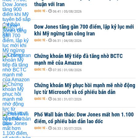
thuận với Iran
QUỐC TẾ
-
06:41 | 05/08/2026
Dow Jones tăng gần 700 điểm, lập kỷ lục mới
khi Mỹ ngừng tấn công Iran
QUỐC TẾ
-
06:31 | 04/08/2026
Chứng khoán Mỹ tiếp đà tăng nhờ BCTC
mạnh mẽ của Amazon
QUỐC TẾ
-
07:35 | 01/08/2026
Chứng khoán Mỹ phục hồi mạnh mẽ nhờ động
lực từ Microsoft và cổ phiếu bán dẫn
QUỐC TẾ
-
06:30 | 31/07/2026
Phố Wall bán tháo: Dow Jones mất hơn 1.100
điểm, cổ phiếu bán dẫn lao dốc
QUỐC TẾ
-
06:33 | 30/07/2026