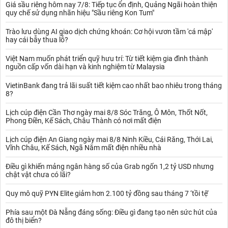
Index tăng 0,49% lên 63,12 điểm.
Giá sầu riêng hôm nay 7/8: Tiếp tục ổn định, Quảng Ngãi hoàn thiện
quy chế sử dụng nhãn hiệu "Sầu riêng Kon Tum"
Lực bán gia tăng về cuối phiên khiến VN-Index đảo chiều giảm
điểm. VIC và VNM là hai cổ phiếu tác động lớn nhất đến đà giảm
Trào lưu dùng AI giao dịch chứng khoán: Cơ hội vươn tầm 'cá mập'
của thị trường. Ngoài ra, một số mã khác cũng kéo chỉ số giảm
hay cái bẫy thua lỗ?
điểm như TCB, CTG, VPB.
Ghi nhận tại nhóm ngân hàng, xu hướng phân hóa mạnh diễn ra
Việt Nam muốn phát triển quỹ hưu trí: Từ tiết kiệm gia đình thành
trong phiên sáng nay. Một số cổ phiếu tăng giá như STB, VIB,
nguồn cấp vốn dài hạn và kinh nghiệm từ Malaysia
KLB, ACB. Ghi nhận thời điểm hiện tại, cổ phiếu VIB tăng giá lên
VietinBank đang trả lãi suất tiết kiệm cao nhất bao nhiêu trong tháng
31.500 đồng/cp.
8?
Tại nhóm nhóm dầu khí, sau phiên khởi sắc hôm qua, các mã
trong nhóm này lình xình quanh ngưỡng tham thiếu như PVS,
Lịch cúp điện Cần Thơ ngày mai 8/8 Sóc Trăng, Ô Môn, Thốt Nốt,
PVD, BSR, OIL, PVB.
Phong Điền, Kế Sách, Châu Thành có nơi mất điện
Cập nhật cổ phiếu CTD, giá mã này giảm 2,4% trong phiên sáng
xuống còn 65.400 đồng/cp. Thanh khoản mã này ở mức cao, đạt
Lịch cúp điện An Giang ngày mai 8/8 Ninh Kiều, Cái Răng, Thới Lai,
gần 1,9 triệu cp.
Vĩnh Châu, Kế Sách, Ngã Năm mất điện nhiều nhà
Thanh khoản thị trường tiếp tục ở mức cao trong phiên sáng nay.
Điều gì khiến mảng ngân hàng số của Grab ngốn 1,2 tỷ USD nhưng
Tổng khối lượng giao dịch đạt gân 336 triệu đơn vị, tương ứng giá
chật vật chưa có lãi?
trị hơn 5.493 tỉ đồng. Giao dịch trong phiên sáng, khối ngoại tiếp
tục bán ròng hơn 183 tỉ đồng, tập trung VNM và DIG.
Quy mô quỹ PYN Elite giảm hơn 2.100 tỷ đồng sau tháng 7 ‘tồi tệ’
Tính đến 10h30, VN-Index tăng 1,72 điểm (0,19%) lên 916,4
điểm, HNX-Index tăng 0,26% lên 137,55 điểm, UPCoM-Index
Phía sau một Đà Nẵng đáng sống: Điều gì đang tạo nên sức hút của
tăng 0,43% lên 63,08 điểm.
đô thị biển?