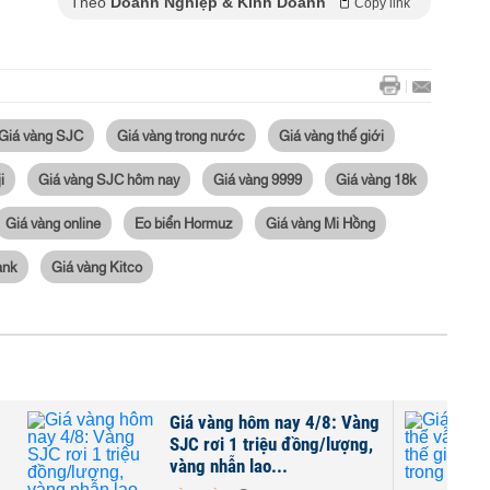
Theo
Doanh Nghiệp & Kinh Doanh
Copy link
Giá vàng SJC
Giá vàng trong nước
Giá vàng thế giới
i
Giá vàng SJC hôm nay
Giá vàng 9999
Giá vàng 18k
Giá vàng online
Eo biển Hormuz
Giá vàng Mi Hồng
ank
Giá vàng Kitco
Giá vàng hôm nay 4/8: Vàng
SJC rơi 1 triệu đồng/lượng,
vàng nhẫn lao...