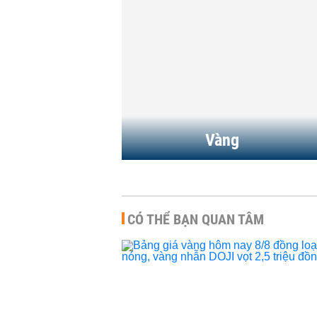
giờ trước
HÀNG HÓA
-
07:10 | 06/08/2026
m nay 7/8: Vàng
Giá vàng hôm nay 5/8 tăng
nhẫn đồng loạt
nóng, vàng SJC, vàng nhẫn
.
có nơi vọt 2,5...
7:13 | 07/08/2026
HÀNG HÓA
-
07:57 | 05/08/2026
Vàng
CÓ THỂ BẠN QUAN TÂM