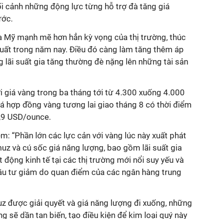
ối cảnh những động lực từng hỗ trợ đà tăng giá
ước.
a Mỹ mạnh mẽ hơn hẳn kỳ vọng của thị trường, thúc
suất trong năm nay. Điều đó càng làm tăng thêm áp
ng lãi suất gia tăng thường đè nặng lên những tài sản
với giá vàng trong ba tháng tới từ 4.300 xuống 4.000
á hợp đồng vàng tương lai giao tháng 8 có thời điểm
,9 USD/ounce.
êm: “Phần lớn các lực cản với vàng lúc này xuất phát
z và cú sốc giá năng lượng, bao gồm lãi suất gia
động kinh tế tại các thị trường mới nổi suy yếu và
ầu tư giảm do quan điểm của các ngân hàng trung
uz được giải quyết và giá năng lượng đi xuống, những
ũng sẽ dần tan biến, tạo điều kiện để kim loại quý này