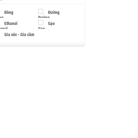
Đồng
Đường
Ethanol
Gạo
Gia súc - Gia cầm
Giấy
Gỗ
Hạt điều
Hồ tiêu - Hạt tiêu
Khí đốt
Kim loại khác
Mắc ca
Muối
Ngũ cốc
Nhựa - Hạt nhựa
Palladium
Phân bón