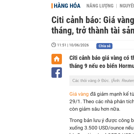
HÀNG HÓA
NĂNG LƯỢNG
NGUYÊN
Citi cảnh báo: Giá vàn
tháng, trở thành tài sản
11:51 | 10/06/2026
Chia sẻ
Citi cảnh báo giá vàng có
tháng 9 nếu eo biển Hormuz
Các thỏi vàng ở Đức. (Ảnh:
Reuter
Giá vàng
đã giảm mạnh kể từ
29/1. Theo các nhà phân tích 
còn giảm sâu hơn nữa.
Trong bản lưu ý được công b
xuống 3.500 USD/ounce nếu 