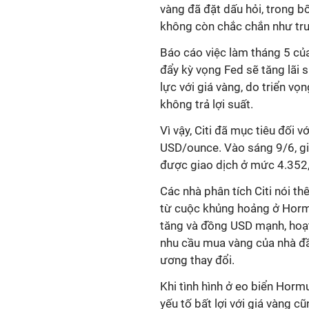
vàng đã đặt dấu hỏi, trong b
không còn chắc chắn như tr
Báo cáo việc làm tháng 5 củ
đẩy kỳ vọng Fed sẽ tăng lãi 
lực với giá vàng, do triển vọ
không trả lợi suất.
Vì vậy, Citi đã mục tiêu đối 
USD/ounce. Vào sáng 9/6, gi
được giao dịch ở mức 4.352
Các nhà phân tích Citi nói th
từ cuộc khủng hoảng ở Hormu
tăng và đồng USD mạnh, hoạt 
nhu cầu mua vàng của nhà đ
ương thay đổi.
Khi tình hình ở eo biển Horm
yếu tố bất lợi với giá vàng c