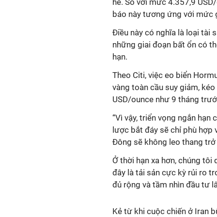
hè. So với mức 4.357,9 USD/
báo này tương ứng với mức 
Điều này có nghĩa là loại tài
những giai đoạn bất ổn có th
hạn.
Theo Citi, việc eo biển Horm
vàng toàn cầu suy giảm, kéo 
USD/ounce như 9 tháng trướ
“Vì vậy, triển vọng ngắn hạn
lược bắt đáy sẽ chỉ phù hợp 
Đông sẽ không leo thang trở l
Ở thời hạn xa hơn, chúng tôi 
đây là tải sản cực kỳ rủi ro 
đủ rộng và tầm nhìn đầu tư lâ
Kẻ từ khi cuộc chiến ở Iran b