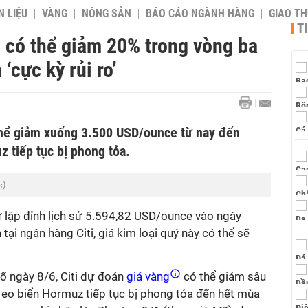
 LIỆU
VÀNG
NÔNG SẢN
BÁO CÁO NGÀNH HÀNG
GIAO T
T
g có thể giảm 20% trong vòng ba
 ‘cực kỳ rủi ro’
 thể giảm xuống 3.500 USD/ounce từ nay đến
 tiếp tục bị phong tỏa.
s).
 lập đỉnh lịch sử 5.594,82 USD/ounce vào ngày
tại ngân hàng Citi, giá kim loại quý này có thể sẽ
ố ngày 8/6, Citi dự đoán
giá vàng
có thể giảm sâu
eo biển Hormuz tiếp tục bị phong tỏa đến hết mùa