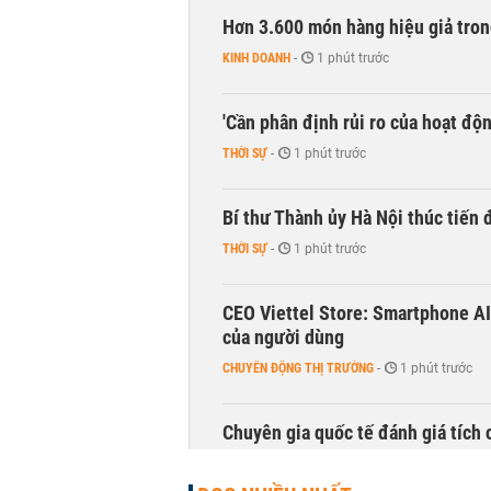
Hơn 3.600 món hàng hiệu giả tron
KINH DOANH
-
1 phút trước
'Cần phân định rủi ro của hoạt độn
THỜI SỰ
-
1 phút trước
Bí thư Thành ủy Hà Nội thúc tiến
THỜI SỰ
-
1 phút trước
CEO Viettel Store: Smartphone AI
của người dùng
CHUYỂN ĐỘNG THỊ TRƯỜNG
-
1 phút trước
Chuyên gia quốc tế đánh giá tích 
TÀI CHÍNH
-
1 phút trước