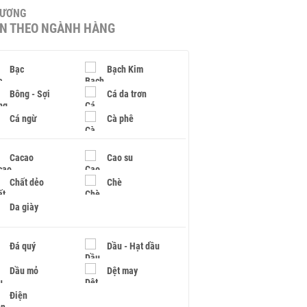
HƯƠNG
IN THEO NGÀNH HÀNG
Bạc
Bạch Kim
Bông - Sợi
Cá da trơn
Cá ngừ
Cà phê
Cacao
Cao su
Chất dẻo
Chè
Da giày
Đá quý
Dầu - Hạt dầu
Dầu mỏ
Dệt may
Điện