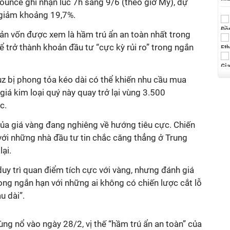
ounce ghi nhận lúc 7h sáng 9/6 (theo giờ Mỹ), dự
giảm khoảng 19,7%.
 sản vốn được xem là hầm trú ẩn an toàn nhất trong
ể trở thành khoản đầu tư “cực kỳ rủi ro” trong ngắn
uz bị phong tỏa kéo dài có thể khiến nhu cầu mua
giá kim loại quý này quay trở lại vùng 3.500
c.
 của giá vàng đang nghiêng về hướng tiêu cực. Chiến
với những nhà đầu tư tin chắc căng thẳng ở Trung
ại.
duy trì quan điểm tích cực với vàng, nhưng đánh giá
trong ngắn hạn với những ai không có chiến lược cắt lỗ
u dài”.
ùng nổ vào ngày 28/2, vị thế “hầm trú ẩn an toàn” của