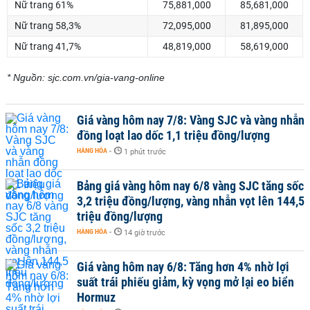
Nữ trang 61%
75,881,000
85,681,000
Nữ trang 58,3%
72,095,000
81,895,000
Nữ trang 41,7%
48,819,000
58,619,000
* Nguồn: sjc.com.vn/gia-vang-online
Giá vàng hôm nay 7/8: Vàng SJC và vàng nhẫn
đồng loạt lao dốc 1,1 triệu đồng/lượng
HÀNG HÓA
-
1 phút trước
Bảng giá vàng hôm nay 6/8 vàng SJC tăng sốc
3,2 triệu đồng/lượng, vàng nhẫn vọt lên 144,5
triệu đồng/lượng
HÀNG HÓA
-
14 giờ trước
Giá vàng hôm nay 6/8: Tăng hơn 4% nhờ lợi
suất trái phiếu giảm, kỳ vọng mở lại eo biển
Hormuz