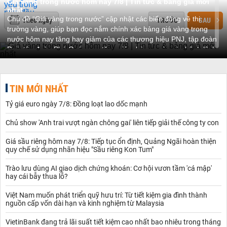
Giá vàng trong nước hôm nay 7/8 | Tin tức & bảng giá mới
nhất
Chủ đề “Giá vàng trong nước” cập nhật các biến động về thị
Theo ngày
TRƯỚC
SAU
trường vàng, giúp bạn đọc nắm chính xác bảng giá vàng trong
nước hôm nay tăng hay giảm của các thương hiệu PNJ, tập đoàn
Doji, tập đoàn Phú Quý,... sự tăng giảm hàng ngày và chênh lệch
mức giá giữa các loại vàng.
Tổng quan thị trường vàng trong nước
Tình hình thị trường trong nước
Thị trường vàng trong nước luôn có sự biến động không ngừng,
TIN MỚI NHẤT
đặc biệt trong bối cảnh kinh tế toàn cầu đang trải qua nhiều biến
Tỷ giá euro ngày 7/8: Đồng loạt lao dốc mạnh
đổi.
Giá vàng nội địa thường chịu tác động từ nhiều yếu tố như tình
Chủ show 'Anh trai vượt ngàn chông gai' liên tiếp giải thế công ty con
hình kinh tế thế giới, chính sách tiền tệ, lãi suất ngân hàng, tỷ giá
ngoại tệ và thậm chí là các sự kiện chính trị toàn cầu. Khi thị
Giá sầu riêng hôm nay 7/8: Tiếp tục ổn định, Quảng Ngãi hoàn thiện
trường kinh tế toàn cầu đối mặt với khó khăn, vàng thường trở
quy chế sử dụng nhãn hiệu "Sầu riêng Kon Tum"
thành tài sản an toàn, và giá của nó tăng lên do nhu cầu tích trữ
của các nhà đầu tư.
Trào lưu dùng AI giao dịch chứng khoán: Cơ hội vươn tầm 'cá mập'
hay cái bẫy thua lỗ?
Tuy nhiên, không chỉ các yếu tố quốc tế, mà cả những biến động
trong nước như lạm phát, chính sách điều hành của Ngân hàng
Việt Nam muốn phát triển quỹ hưu trí: Từ tiết kiệm gia đình thành
Nhà nước cũng đóng vai trò quan trọng trong việc định hình
giá
nguồn cấp vốn dài hạn và kinh nghiệm từ Malaysia
vàng hôm nay
.
Sự biến động này không chỉ tác động đến các quyết định đầu tư
VietinBank đang trả lãi suất tiết kiệm cao nhất bao nhiêu trong tháng