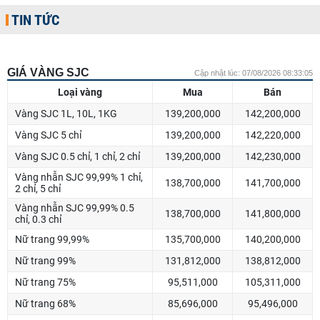
TIN TỨC
GIÁ VÀNG SJC
Cập nhật lúc: 07/08/2026 08:33:05
Loại vàng
Mua
Bán
Vàng SJC 1L, 10L, 1KG
139,200,000
142,200,000
Vàng SJC 5 chỉ
139,200,000
142,220,000
Vàng SJC 0.5 chỉ, 1 chỉ, 2 chỉ
139,200,000
142,230,000
Vàng nhẫn SJC 99,99% 1 chỉ,
138,700,000
141,700,000
2 chỉ, 5 chỉ
Vàng nhẫn SJC 99,99% 0.5
138,700,000
141,800,000
chỉ, 0.3 chỉ
Nữ trang 99,99%
135,700,000
140,200,000
Nữ trang 99%
131,812,000
138,812,000
Nữ trang 75%
95,511,000
105,311,000
Nữ trang 68%
85,696,000
95,496,000