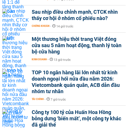
Sau nhịp điều chỉnh mạnh, CTCK nhìn
thấy cơ hội ở nhóm cổ phiếu nào?
CHỨNG KHOÁN
-
14 giờ trước
Một thương hiệu thời trang Việt đóng
cửa sau 5 năm hoạt động, thanh lý toàn
bộ cửa hàng
KINH DOANH
-
13 giờ trước
TOP 10 ngân hàng lãi lớn nhất từ kinh
doanh ngoại hối nửa đầu năm 2026:
Vietcombank quán quân, ACB dẫn đầu
nhóm tư nhân
TÀI CHÍNH
-
7 giờ trước
Công ty 100 tỷ của Huấn Hoa Hồng
bỗng dưng ‘biến mất’, một công ty khác
đã giải thể