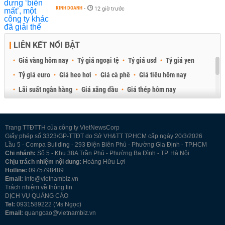
KINH DOANH
-
12 giờ trước
LIÊN KẾT NỔI BẬT
Giá vàng hôm nay
Tỷ giá ngoại tệ
Tỷ giá usd
Tỷ giá yen
Tỷ giá euro
Giá heo hơi
Giá cà phê
Giá tiêu hôm nay
Lãi suất ngân hàng
Giá xăng dầu
Giá thép hôm nay
Giá sầu riêng
Giá thịt heo
Giá gạo
Giá cao su
Best Retail Brokers
Diễn đàn đầu tư Việt Nam 2026
Trang TTĐTTH của công ty VietNewsCorp
Giấy phép số 3323/GP-TTĐT do Sở VH&TT TP.HCM cấp ngày 20/3/2026
Lầu 5 - Compa Building - 293 Điện Biên Phủ - Phường Gia Định - TP.HCM
Chi nhánh:
Số 5 - Khu 38A Trần Phú - Phường Ba Đình - TP. Hà Nội
Chịu trách nhiệm nội dung:
Hoàng Hữu Lợi
Hotline:
0975798489
Email:
info@vietnambiz.vn
Trách nhiệm về thông tin
DỊCH VỤ QUẢNG CÁO
Tel:
0931589222 (Ms Ngọc)
Email:
quangcao@vietnambiz.vn