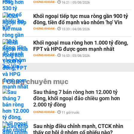
CHỨNG KHOÁN
-
16:21 | 05/08/2026
Khối ngoại tiếp tục mua ròng gần 900 tỷ
đồng, tiền đổ mạnh vào nhóm 'họ' Vin
CHỨNG KHOÁN
-
15:33 | 04/08/2026
Khối ngoại mua ròng hơn 1.000 tỷ đồng,
FPT và HPG được gom mạnh nhất
CHỨNG KHOÁN
-
16:53 | 03/08/2026
Cùng chuyên mục
Sau tháng 7 bán ròng hơn 12.000 tỷ
đồng, khối ngoại đảo chiều gom hơn
2.000 tỷ đồng
CHỨNG KHOÁN
-
11 giờ trước
Sau nhịp điều chỉnh mạnh, CTCK nhìn
thấy cơ hội ở nhóm cổ phiếu nào?