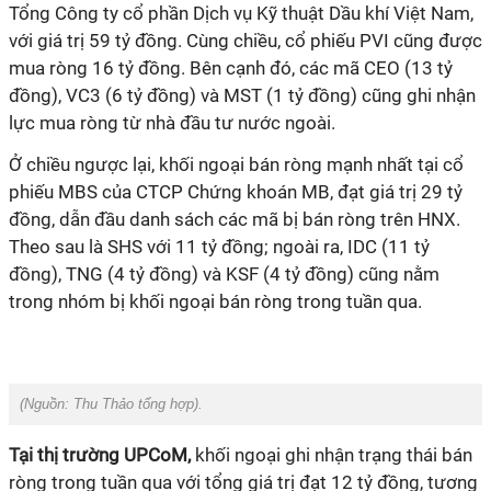
Tổng Công ty cổ phần Dịch vụ Kỹ thuật Dầu khí Việt Nam,
với giá trị 59 tỷ đồng. Cùng chiều, cổ phiếu PVI cũng được
mua ròng 16 tỷ đồng. Bên cạnh đó, các mã CEO (13 tỷ
đồng), VC3 (6 tỷ đồng) và MST (1 tỷ đồng) cũng ghi nhận
lực mua ròng từ nhà đầu tư nước ngoài.
Ở chiều ngược lại, khối ngoại bán ròng mạnh nhất tại cổ
phiếu MBS của CTCP Chứng khoán MB, đạt giá trị 29 tỷ
đồng, dẫn đầu danh sách các mã bị bán ròng trên HNX.
Theo sau là SHS với 11 tỷ đồng; ngoài ra, IDC (11 tỷ
đồng), TNG (4 tỷ đồng) và KSF (4 tỷ đồng) cũng nằm
trong nhóm bị khối ngoại bán ròng trong tuần qua.
(Nguồn:
Thu Thảo tổng hợp).
Tại thị trường UPCoM,
khối ngoại ghi nhận trạng thái bán
ròng trong tuần qua với tổng giá trị đạt 12 tỷ đồng, tương