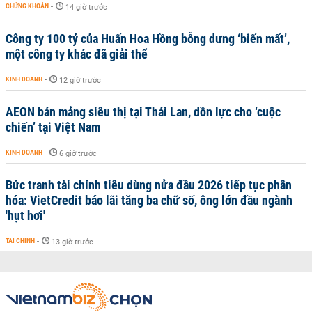
CHỨNG KHOÁN
-
14 giờ trước
Công ty 100 tỷ của Huấn Hoa Hồng bỗng dưng ‘biến mất’,
một công ty khác đã giải thể
KINH DOANH
-
12 giờ trước
AEON bán mảng siêu thị tại Thái Lan, dồn lực cho ‘cuộc
chiến’ tại Việt Nam
KINH DOANH
-
6 giờ trước
Bức tranh tài chính tiêu dùng nửa đầu 2026 tiếp tục phân
hóa: VietCredit báo lãi tăng ba chữ số, ông lớn đầu ngành
'hụt hơi'
TÀI CHÍNH
-
13 giờ trước