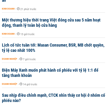
an
KINH DOANH
-
21 phút trước
Một thương hiệu thời trang Việt đóng cửa sau 5 năm hoạt
động, thanh lý toàn bộ cửa hàng
KINH DOANH
-
13 giờ trước
Lịch cổ tức tuần tới: Masan Consumer, BSR, MB chốt quyền,
tỷ lệ cao nhất 100%
DOANH NGHIỆP
-
7 giờ trước
Điện Máy Xanh muốn phát hành cổ phiếu với tỷ lệ 1:1 để
tăng thanh khoản
DOANH NGHIỆP
-
14 giờ trước
Sau nhịp điều chỉnh mạnh, CTCK nhìn thấy cơ hội ở nhóm cổ
phiếu nào?