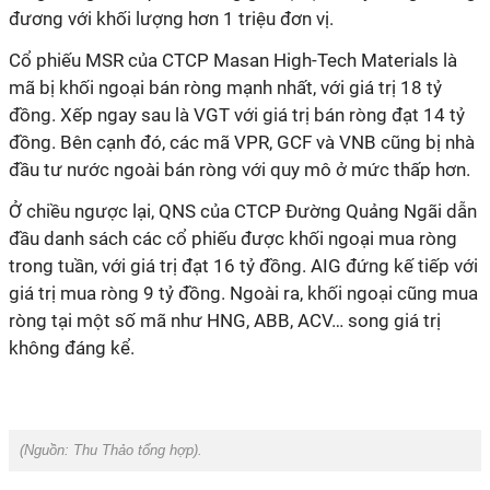
đương với khối lượng hơn 1 triệu đơn vị.
Cổ phiếu MSR của CTCP Masan High-Tech Materials là
mã bị khối ngoại bán ròng mạnh nhất, với giá trị 18 tỷ
đồng. Xếp ngay sau là VGT với giá trị bán ròng đạt 14 tỷ
đồng. Bên cạnh đó, các mã VPR, GCF và VNB cũng bị nhà
đầu tư nước ngoài bán ròng với quy mô ở mức thấp hơn.
Ở chiều ngược lại, QNS của CTCP Đường Quảng Ngãi dẫn
đầu danh sách các cổ phiếu được khối ngoại mua ròng
trong tuần, với giá trị đạt 16 tỷ đồng. AIG đứng kế tiếp với
giá trị mua ròng 9 tỷ đồng. Ngoài ra, khối ngoại cũng mua
ròng tại một số mã như HNG, ABB, ACV… song giá trị
không đáng kể.
(Nguồn:
Thu Thảo tổng hợp).