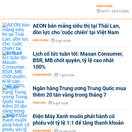
KINH DOANH
-
09:47 | 24/07/2026
AEON bán mảng siêu thị tại Thái Lan,
dồn lực cho ‘cuộc chiến’ tại Việt Nam
KINH DOANH
-
6 giờ trước
Lịch cổ tức tuần tới: Masan Consumer,
BSR, MB chốt quyền, tỷ lệ cao nhất
100%
DOANH NGHIỆP
-
7 giờ trước
Ngân hàng Trung ương Trung Quốc mua
thêm 20 tấn vàng trong tháng 7
HÀNG HÓA
-
6 giờ trước
Điện Máy Xanh muốn phát hành cổ
phiếu với tỷ lệ 1:1 để tăng thanh khoản
DOANH NGHIỆP
-
14 giờ trước