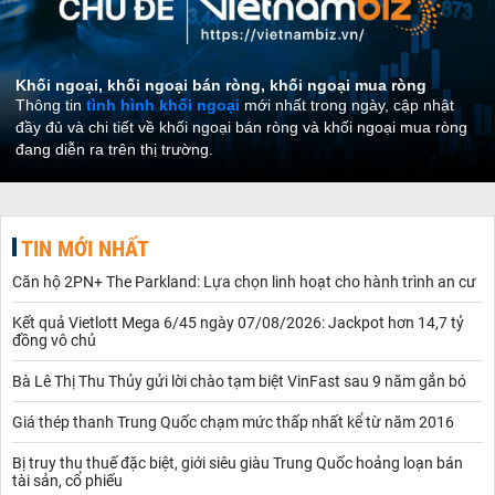
Khối ngoại, khối ngoại bán ròng, khối ngoại mua ròng
Thông tin
tình hình khối ngoại
mới nhất trong ngày, cập nhật
đầy đủ và chi tiết về khối ngoại bán ròng và khối ngoại mua ròng
đang diễn ra trên thị trường.
TIN MỚI NHẤT
Căn hộ 2PN+ The Parkland: Lựa chọn linh hoạt cho hành trình an cư
Kết quả Vietlott Mega 6/45 ngày 07/08/2026: Jackpot hơn 14,7 tỷ
đồng vô chủ
Bà Lê Thị Thu Thủy gửi lời chào tạm biệt VinFast sau 9 năm gắn bó
Giá thép thanh Trung Quốc chạm mức thấp nhất kể từ năm 2016
Bị truy thu thuế đặc biệt, giới siêu giàu Trung Quốc hoảng loạn bán
tài sản, cổ phiếu