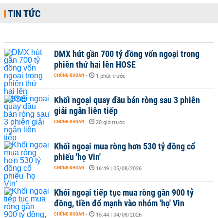
TIN TỨC
DMX hút gần 700 tỷ đồng vốn ngoại trong
phiên thứ hai lên HOSE
CHỨNG KHOÁN
-
1 phút trước
Khối ngoại quay đầu bán ròng sau 3 phiên
giải ngân liên tiếp
CHỨNG KHOÁN
-
20 giờ trước
Khối ngoại mua ròng hơn 530 tỷ đồng cổ
phiếu 'họ Vin'
CHỨNG KHOÁN
-
16:49 | 05/08/2026
Khối ngoại tiếp tục mua ròng gần 900 tỷ
đồng, tiền đổ mạnh vào nhóm 'họ' Vin
CHỨNG KHOÁN
-
15:44 | 04/08/2026