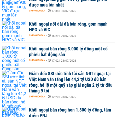
được mua lớn nhất
CHỨNG KHOÁN
-
17:38 | 30/07/2026
Khối ngoại nối dài đà bán ròng, gom mạnh
HPG và VIC
CHỨNG KHOÁN
-
16:29 | 29/07/2026
Khối ngoại bán ròng 3.000 tỷ đồng một cổ
phiếu bất động sản
CHỨNG KHOÁN
-
17:02 | 28/07/2026
Giám đốc SSI ước tính tài sản NĐT ngoại tại
Việt Nam vẫn tăng lên 44,2 tỷ USD dù bán
ròng, hé lộ một quỹ sắp giải ngân 2 tỷ từ đầu
tháng 9 tới
CHỨNG KHOÁN
-
12:20 | 28/07/2026
Khối ngoại bán ròng hơn 1.300 tỷ đồng, tâm
điểm PNJ