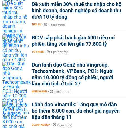
Đề xuất miễn 30% thuế thu nhập cho hộ
kinh doanh, doanh nghiệp có doanh thu
dưới 10 tỷ đồng
THỜI SỰ
-
1 phút trước
BIDV sắp phát hành gần 500 triệu cổ
phiếu, tăng vốn lên gần 77.800 tỷ
TÀI CHÍNH
-
1 phút trước
Dàn lãnh đạo GenZ nhà Vingroup,
Techcombank, VPBank, PC1: Người
nắm 10.000 tỷ đồng cổ phiếu, người
làm chủ tịch ở tuổi 27
KINH DOANH
-
1 phút trước
Lãnh đạo Vinamilk: Tăng quy mô đàn
bò thêm 8.000 con, đã chốt giá nguyên
liệu đến tháng 11
DOANH NGHIỆP
-
2 giờ trước