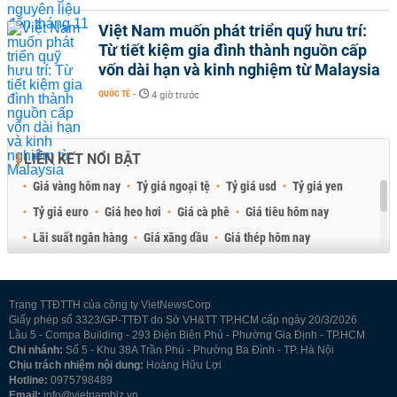
Việt Nam muốn phát triển quỹ hưu trí:
Từ tiết kiệm gia đình thành nguồn cấp
vốn dài hạn và kinh nghiệm từ Malaysia
QUỐC TẾ
-
4 giờ trước
LIÊN KẾT NỔI BẬT
Giá vàng hôm nay
Tỷ giá ngoại tệ
Tỷ giá usd
Tỷ giá yen
Tỷ giá euro
Giá heo hơi
Giá cà phê
Giá tiêu hôm nay
Lãi suất ngân hàng
Giá xăng dầu
Giá thép hôm nay
Giá sầu riêng
Giá thịt heo
Giá gạo
Giá cao su
Best Retail Brokers
Diễn đàn đầu tư Việt Nam 2026
Trang TTĐTTH của công ty VietNewsCorp
Giấy phép số 3323/GP-TTĐT do Sở VH&TT TP.HCM cấp ngày 20/3/2026
Lầu 5 - Compa Building - 293 Điện Biên Phủ - Phường Gia Định - TP.HCM
Chi nhánh:
Số 5 - Khu 38A Trần Phú - Phường Ba Đình - TP. Hà Nội
Chịu trách nhiệm nội dung:
Hoàng Hữu Lợi
Hotline:
0975798489
Email:
info@vietnambiz.vn