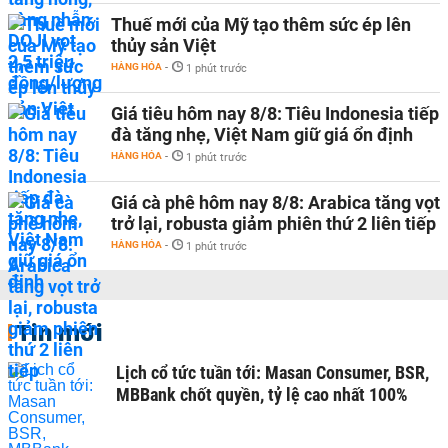
Thuế mới của Mỹ tạo thêm sức ép lên
thủy sản Việt
HÀNG HÓA
-
1 phút trước
Giá tiêu hôm nay 8/8: Tiêu Indonesia tiếp
đà tăng nhẹ, Việt Nam giữ giá ổn định
HÀNG HÓA
-
1 phút trước
Giá cà phê hôm nay 8/8: Arabica tăng vọt
trở lại, robusta giảm phiên thứ 2 liên tiếp
HÀNG HÓA
-
1 phút trước
Tin mới
Lịch cổ tức tuần tới: Masan Consumer, BSR,
MBBank chốt quyền, tỷ lệ cao nhất 100%