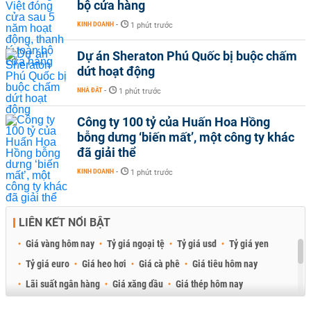
bộ cửa hàng
KINH DOANH
-
1 phút trước
Dự án Sheraton Phú Quốc bị buộc chấm
dứt hoạt động
NHÀ ĐẤT
-
1 phút trước
Công ty 100 tỷ của Huấn Hoa Hồng
bỗng dưng ‘biến mất’, một công ty khác
đã giải thể
KINH DOANH
-
1 phút trước
LIÊN KẾT NỔI BẬT
Giá vàng hôm nay
Tỷ giá ngoại tệ
Tỷ giá usd
Tỷ giá yen
Tỷ giá euro
Giá heo hơi
Giá cà phê
Giá tiêu hôm nay
Lãi suất ngân hàng
Giá xăng dầu
Giá thép hôm nay
Giá sầu riêng
Giá thịt heo
Giá gạo
Giá cao su