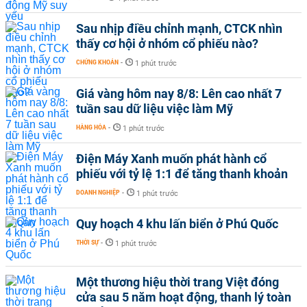
Sau nhịp điều chỉnh mạnh, CTCK nhìn
thấy cơ hội ở nhóm cổ phiếu nào?
CHỨNG KHOÁN
-
1 phút trước
Giá vàng hôm nay 8/8: Lên cao nhất 7
tuần sau dữ liệu việc làm Mỹ
HÀNG HÓA
-
1 phút trước
Điện Máy Xanh muốn phát hành cổ
phiếu với tỷ lệ 1:1 để tăng thanh khoản
DOANH NGHIỆP
-
1 phút trước
Quy hoạch 4 khu lấn biển ở Phú Quốc
THỜI SỰ
-
1 phút trước
Một thương hiệu thời trang Việt đóng
cửa sau 5 năm hoạt động, thanh lý toàn