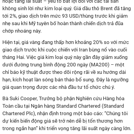
hoặc tăng lãi suất – yếu tố bất lợi đối với các tài sản
không sinh lời như kim loại quý. Giá dầu thô Brent đã tăng
tới 2%, giao dịch trên mức 93 USD/thùng trước khi giảm
nhẹ sau khi Mỹ tuyên bố hoàn thành chiến dịch trả đũa
chớp nhoáng này.
Hiện tại, giá vàng đang thấp hơn khoảng 20% so với mức
giao dịch trước khi cuộc chiến với Iran bùng nổ vào cuối
tháng Hai. Việc giá kim loại quý này gần đây giảm xuống
dưới đường trung bình động 200 ngày (MA200) – một
chỉ báo kỹ thuật được theo dõi rộng rãi về xu hướng dài
hạn, kích hoạt làn sóng bán tháo bổ sung. Đây là ngưỡng
giá quan trọng được các nhà đầu tư tổ chức chú ý.
Bà Suki Cooper, Trưởng bộ phận Nghiên cứu Hàng hóa
Toàn cầu tại Ngân hàng Standard Chartered (Standard
Chartered Plc), nhận định trong một báo cáo: “Chúng tôi
dự kiến biến động giá sẽ trở nên dễ bị tổn thương hơn
trong ngắn hạn” khi triển vọng tăng lãi suất ngày càng lớn.