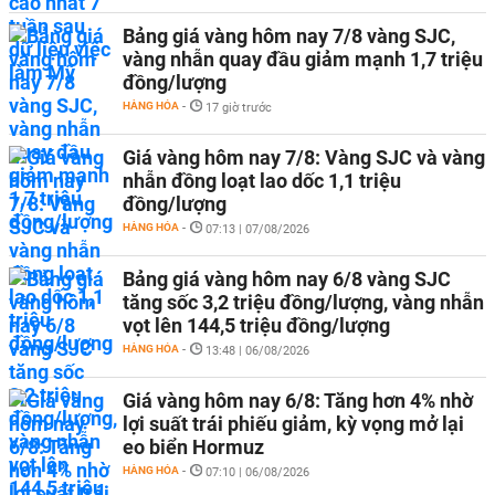
Bảng giá vàng hôm nay 7/8 vàng SJC,
vàng nhẫn quay đầu giảm mạnh 1,7 triệu
đồng/lượng
HÀNG HÓA
-
17 giờ trước
Giá vàng hôm nay 7/8: Vàng SJC và vàng
nhẫn đồng loạt lao dốc 1,1 triệu
đồng/lượng
HÀNG HÓA
-
07:13 | 07/08/2026
Bảng giá vàng hôm nay 6/8 vàng SJC
tăng sốc 3,2 triệu đồng/lượng, vàng nhẫn
vọt lên 144,5 triệu đồng/lượng
HÀNG HÓA
-
13:48 | 06/08/2026
Giá vàng hôm nay 6/8: Tăng hơn 4% nhờ
lợi suất trái phiếu giảm, kỳ vọng mở lại
eo biển Hormuz
HÀNG HÓA
-
07:10 | 06/08/2026