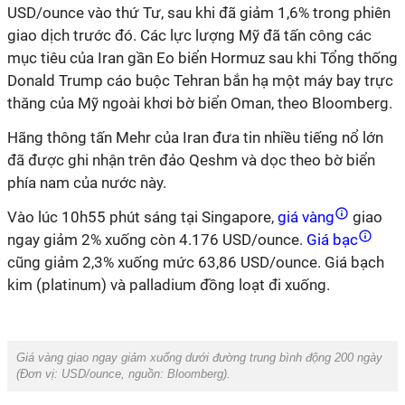
USD/ounce vào thứ Tư, sau khi đã giảm 1,6% trong phiên
giao dịch trước đó. Các lực lượng Mỹ đã tấn công các
mục tiêu của Iran gần Eo biển Hormuz sau khi Tổng thống
Donald Trump cáo buộc Tehran bắn hạ một máy bay trực
thăng của Mỹ ngoài khơi bờ biển Oman, theo Bloomberg.
Hãng thông tấn Mehr của Iran đưa tin nhiều tiếng nổ lớn
đã được ghi nhận trên đảo Qeshm và dọc theo bờ biển
phía nam của nước này.
Vào lúc 10h55 phút sáng tại Singapore,
giá vàng
giao
ngay giảm 2% xuống còn 4.176 USD/ounce.
Giá bạc
cũng giảm 2,3% xuống mức 63,86 USD/ounce. Giá bạch
kim (platinum) và palladium đồng loạt đi xuống.
Giá vàng giao ngay giảm xuống dưới đường trung bình động 200 ngày
(Đơn vị: USD/ounce, nguồn: Bloomberg).