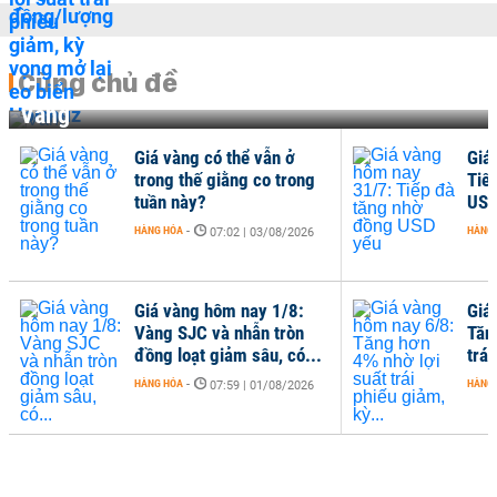
Cùng chủ đề
Vàng
Giá vàng có thể vẫn ở
Giá
trong thế giằng co trong
Tiế
tuần này?
USD
HÀNG HÓA
-
HÀNG
07:02 | 03/08/2026
Giá vàng hôm nay 1/8:
Giá
Vàng SJC và nhẫn tròn
Tăn
đồng loạt giảm sâu, có...
trái
HÀNG HÓA
-
HÀNG
07:59 | 01/08/2026