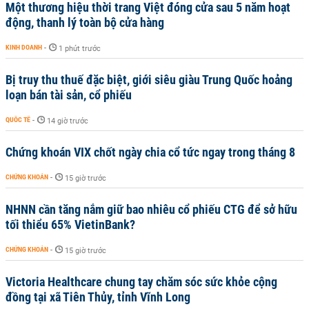
Một thương hiệu thời trang Việt đóng cửa sau 5 năm hoạt
động, thanh lý toàn bộ cửa hàng
KINH DOANH
-
1 phút trước
Bị truy thu thuế đặc biệt, giới siêu giàu Trung Quốc hoảng
loạn bán tài sản, cổ phiếu
QUỐC TẾ
-
14 giờ trước
Chứng khoán VIX chốt ngày chia cổ tức ngay trong tháng 8
CHỨNG KHOÁN
-
15 giờ trước
NHNN cần tăng nắm giữ bao nhiêu cổ phiếu CTG để sở hữu
tối thiểu 65% VietinBank?
CHỨNG KHOÁN
-
15 giờ trước
Victoria Healthcare chung tay chăm sóc sức khỏe cộng
đồng tại xã Tiên Thủy, tỉnh Vĩnh Long