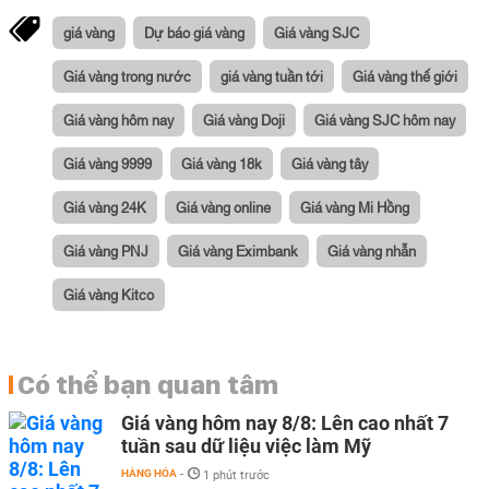
giá vàng
Dự báo giá vàng
Giá vàng SJC
Giá vàng trong nước
giá vàng tuần tới
Giá vàng thế giới
Giá vàng hôm nay
Giá vàng Doji
Giá vàng SJC hôm nay
Giá vàng 9999
Giá vàng 18k
Giá vàng tây
Giá vàng 24K
Giá vàng online
Giá vàng Mi Hồng
Giá vàng PNJ
Giá vàng Eximbank
Giá vàng nhẫn
Giá vàng Kitco
Có thể bạn quan tâm
Giá vàng hôm nay 8/8: Lên cao nhất 7
tuần sau dữ liệu việc làm Mỹ
HÀNG HÓA
-
1 phút trước