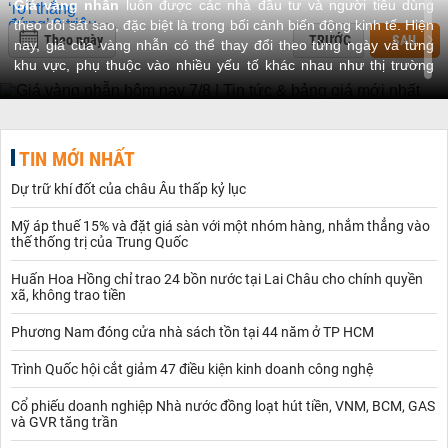
Giá vàng nhẫn
luôn được các nhà đầu tư và người tiêu dùng
theo dõi sát sao, đặc biệt là trong bối cảnh biến động kinh tế. Hiện
Theo ngày
TRƯỚC
SAU
nay, giá của vàng nhẫn có thể thay đổi theo từng ngày và từng
khu vực, phụ thuộc vào nhiều yếu tố khác nhau như thị trường
vàng thế giới, tỷ giá ngoại tệ, và tình hình kinh tế trong nước. Việc
cập nhật giá hàng ngày sẽ giúp người mua và nhà đầu tư có cơ
sở để đưa ra quyết định chính xác, tránh rủi ro khi giá có sự thay
đổi lớn.
TIN MỚI NHẤT
Xem thêm:
Vàng trang sức
Thông tin chủ đề giá vàng nhẫn hôm nay
Dự trữ khí đốt của châu Âu thấp kỷ lục
Chủ đề này sẽ luôn cập nhật các bài viết có nội dung liên quan
đến giá các loại vàng nhẫn, giúp người đọc nắm chính xác về:
Mỹ áp thuế 15% và đặt giá sàn với một nhóm hàng, nhắm thẳng vào
- Mức giá giao dịch cao nhất, thấp nhất
thế thống trị của Trung Quốc
- Mức chênh lệch giá mua - giá bán trong phiên hôm trước và
Huấn Hoa Hồng chỉ trao 24 bồn nước tại Lai Châu cho chính quyền
hôm sau
xã, không trao tiền
- So sánh giá của vàng nhẫn với giá vàng miếng SJC và các loại
vàng khác
Phương Nam đóng cửa nhà sách tồn tại 44 năm ở TP HCM
- Bảng cập nhật mới nhất về giá các loại vàng nhẫn tại các doanh
nghiệp kinh doanh vàng, bao gồm: vàng nhẫn 9999, nhẫn trơn,
Trình Quốc hội cắt giảm 47 điều kiện kinh doanh công nghệ
nhẫn 24K, nhẫn SJC, nhẫn PNJ, nhẫn Doji,...
- Các thông tin thị trường liên quan đến
giá vàng hôm nay
như:
Cổ phiếu doanh nghiệp Nhà nước đồng loạt hút tiền, VNM, BCM, GAS
Chính sách lãi suất, chính trị, kinh tế,...
và GVR tăng trần
Tổng quan về giá vàng nhẫn