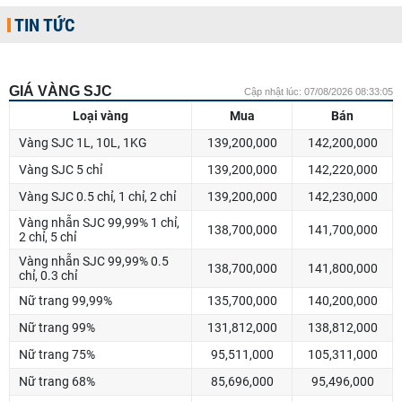
TIN TỨC
GIÁ VÀNG SJC
Cập nhật lúc: 07/08/2026 08:33:05
Loại vàng
Mua
Bán
Vàng SJC 1L, 10L, 1KG
139,200,000
142,200,000
Vàng SJC 5 chỉ
139,200,000
142,220,000
Vàng SJC 0.5 chỉ, 1 chỉ, 2 chỉ
139,200,000
142,230,000
Vàng nhẫn SJC 99,99% 1 chỉ,
138,700,000
141,700,000
2 chỉ, 5 chỉ
Vàng nhẫn SJC 99,99% 0.5
138,700,000
141,800,000
chỉ, 0.3 chỉ
Nữ trang 99,99%
135,700,000
140,200,000
Nữ trang 99%
131,812,000
138,812,000
Nữ trang 75%
95,511,000
105,311,000
Nữ trang 68%
85,696,000
95,496,000