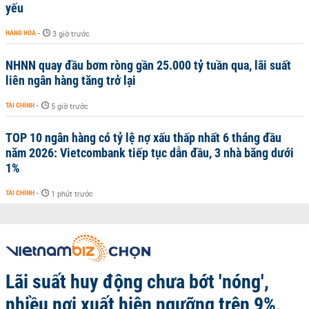
yếu
HÀNG HÓA
-
3 giờ trước
NHNN quay đầu bơm ròng gần 25.000 tỷ tuần qua, lãi suất
liên ngân hàng tăng trở lại
TÀI CHÍNH
-
5 giờ trước
TOP 10 ngân hàng có tỷ lệ nợ xấu thấp nhất 6 tháng đầu
năm 2026: Vietcombank tiếp tục dẫn đầu, 3 nhà băng dưới
1%
TÀI CHÍNH
-
1 phút trước
Lãi suất huy động chưa bớt 'nóng',
nhiều nơi xuất hiện ngưỡng trên 9%,