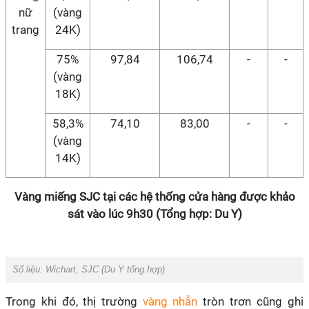
nữ
(vàng
trang
24K)
75%
97,84
106,74
-
-
(vàng
18K)
58,3%
74,10
83,00
-
-
(vàng
14K)
Vàng miếng SJC tại các hệ thống cửa hàng được khảo
sát vào lúc 9h30 (Tổng hợp: Du Y)
Số liệu: Wichart, SJC (Du Y tổng hợp)
Trong khi đó, thị trường
vàng nhẫn
tròn trơn cũng ghi