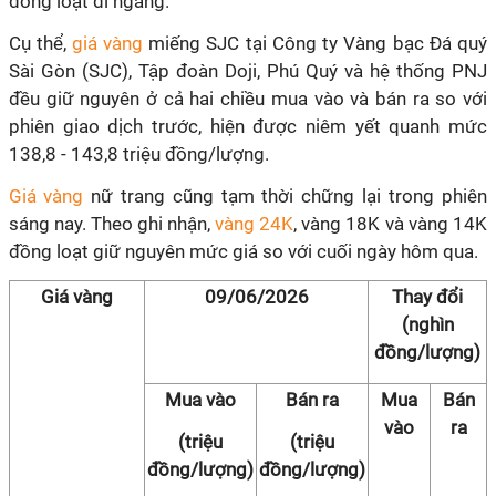
đồng loạt đi ngang.
Cụ thể,
giá vàng
miếng SJC tại Công ty Vàng bạc Đá quý
Sài Gòn (SJC), Tập đoàn Doji, Phú Quý và hệ thống PNJ
đều giữ nguyên ở cả hai chiều mua vào và bán ra so với
phiên giao dịch trước, hiện được niêm yết quanh mức
138,8 - 143,8 triệu đồng/lượng.
Giá vàng
nữ trang cũng tạm thời chững lại trong phiên
sáng nay. Theo ghi nhận,
vàng 24K
, vàng 18K và vàng 14K
đồng loạt giữ nguyên mức giá so với cuối ngày hôm qua.
Giá vàng
09/06/2026
Thay đổi
(nghìn
đồng/lượng)
Mua vào
Bán ra
Mua
Bán
vào
ra
(triệu
(triệu
đồng/lượng)
đồng/lượng)