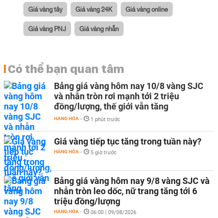
Giá vàng tây
Giá vàng 24K
Giá vàng online
Giá vàng PNJ
Giá vàng nhẫn
Có thể bạn quan tâm
Bảng giá vàng hôm nay 10/8 vàng SJC
và nhẫn tròn rơi mạnh tới 2 triệu
đồng/lượng, thế giới vẫn tăng
HÀNG HÓA
-
1 phút trước
Giá vàng tiếp tục tăng trong tuần này?
HÀNG HÓA
-
5 giờ trước
Bảng giá vàng hôm nay 9/8 vàng SJC và
nhẫn tròn leo dốc, nữ trang tăng tới 6
triệu đồng/lượng
HÀNG HÓA
-
06:00 | 09/08/2026