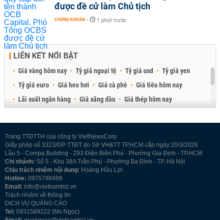
được đề cử làm Chủ tịch
CHỨNG KHOÁN
-
1 phút trước
LIÊN KẾT NỔI BẬT
Giá vàng hôm nay
Tỷ giá ngoại tệ
Tỷ giá usd
Tỷ giá yen
Tỷ giá euro
Giá heo hơi
Giá cà phê
Giá tiêu hôm nay
Lãi suất ngân hàng
Giá xăng dầu
Giá thép hôm nay
Giá sầu riêng
Giá thịt heo
Giá gạo
Giá cao su
Best Retail Brokers
Diễn đàn đầu tư Việt Nam 2026
Trang TTĐTTH của công ty VietNewsCorp
Giấy phép số 3323/GP-TTĐT do Sở VH&TT TP.HCM cấp ngày 20/3/2026
Lầu 5 - Compa Building - 293 Điện Biên Phủ - Phường Gia Định - TP.HCM
Chi nhánh:
Số 5 - Khu 38A Trần Phú - Phường Ba Đình - TP. Hà Nội
Chịu trách nhiệm nội dung:
Hoàng Hữu Lợi
Hotline:
0975798489
Email:
info@vietnambiz.vn
Trách nhiệm về thông tin
DỊCH VỤ QUẢNG CÁO
Tel:
0931589222 (Ms Ngọc)
Email:
quangcao@vietnambiz.vn