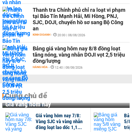
Thanh tra Chính phủ chỉ ra loạt vi phạm
tại Bảo Tín Mạnh Hải, Mi Hồng, PNJ,
SJC, DOJI, chuyển hồ sơ sang Bộ Công
an
KINH DOANH
-
20:00 | 08/08/2026
Bảng giá vàng hôm nay 8/8 đồng loạt
tăng nóng, vàng nhẫn DOJI vọt 2,5 triệu
đồng/lượng
HÀNG HÓA
-
12:40 | 08/08/2026
Cùng chủ đề
Giá vàng hôm nay
Giá vàng hôm nay 7/8:
Bản
Vàng SJC và vàng nhẫn
5/8
đồng loạt lao dốc 1,1...
tri