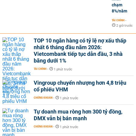
chạm
8%/năm
TÀI CHÍNH
-
2 giờ trước
TOP 10 ngân hàng có tỷ lệ nợ xấu thấp
nhất 6 tháng đầu năm 2026:
Vietcombank tiếp tục dẫn đầu, 3 nhà
băng dưới 1%
TÀI CHÍNH
-
1 phút trước
Vingroup chuyển nhượng hơn 4,8 triệu
cổ phiếu VHM
CHỨNG KHOÁN
-
1 phút trước
Tự doanh mua ròng hơn 300 tỷ đồng,
DMX vẫn bị bán mạnh
CHỨNG KHOÁN
-
1 phút trước