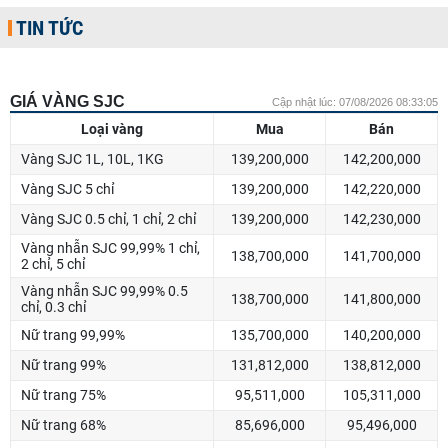
TIN TỨC
GIÁ VÀNG SJC
Cập nhật lúc: 07/08/2026 08:33:05
Loại vàng
Mua
Bán
Vàng SJC 1L, 10L, 1KG
139,200,000
142,200,000
Vàng SJC 5 chỉ
139,200,000
142,220,000
Vàng SJC 0.5 chỉ, 1 chỉ, 2 chỉ
139,200,000
142,230,000
Vàng nhẫn SJC 99,99% 1 chỉ,
138,700,000
141,700,000
2 chỉ, 5 chỉ
Vàng nhẫn SJC 99,99% 0.5
138,700,000
141,800,000
chỉ, 0.3 chỉ
Nữ trang 99,99%
135,700,000
140,200,000
Nữ trang 99%
131,812,000
138,812,000
Nữ trang 75%
95,511,000
105,311,000
Nữ trang 68%
85,696,000
95,496,000