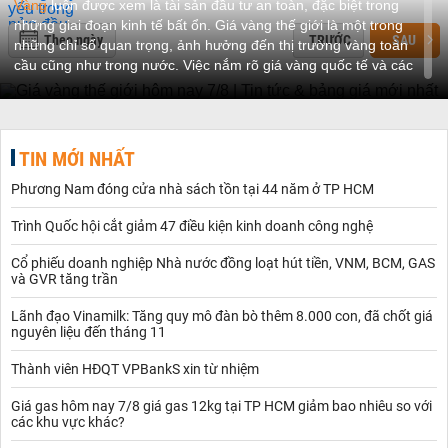
Vàng
luôn được xem là tài sản đầu tư an toàn, đặc biệt trong
những giai đoạn kinh tế bất ổn. Giá vàng thế giới là một trong
Theo ngày
TRƯỚC
SAU
những chỉ số quan trọng, ảnh hưởng đến thị trường vàng toàn
cầu cũng như trong nước. Việc nắm rõ giá vàng quốc tế và các
yếu tố tác động sẽ giúp bạn đưa ra những quyết định đầu tư hiệu
quả hơn.
Giá vàng thế giới trực tuyến hôm nay bao nhiêu 1 chỉ?
Giá vàng hôm nay
trên thị trường quốc tế thường được niêm yết
TIN MỚI NHẤT
bằng USD/ounce trên các sàn giao dịch quốc tế như New York,
London và Hong Kong. Để quy đổi sang đơn vị chỉ quen thuộc ở
Phương Nam đóng cửa nhà sách tồn tại 44 năm ở TP HCM
Việt Nam, bạn cần biết rằng 1 ounce vàng tương đương với
khoảng 31,1035 gam. Trong đó, 1 chỉ vàng bằng 3,75 gam, nên
Trình Quốc hội cắt giảm 47 điều kiện kinh doanh công nghệ
việc quy đổi giá vàng quốc tế sang giá vàng Việt Nam thường
phức tạp hơn một chút.
Cổ phiếu doanh nghiệp Nhà nước đồng loạt hút tiền, VNM, BCM, GAS
và GVR tăng trần
Cách tính giá vàng quốc tế sang Việt Nam
Để tính giá vàng thị trường thế giới theo đơn vị chỉ, bạn có thể áp
Lãnh đạo Vinamilk: Tăng quy mô đàn bò thêm 8.000 con, đã chốt giá
dụng công thức sau:
nguyên liệu đến tháng 11
- Xác định giá vàng quốc tế (USD/ounce):
Giá vàng được niêm
yết trên các sàn giao dịch quốc tế.
Thành viên HĐQT VPBankS xin từ nhiệm
- Quy đổi trọng lượng:
1 ounce = 31,1035 gam; 1 chỉ = 3,75
gam.
Giá gas hôm nay 7/8 giá gas 12kg tại TP HCM giảm bao nhiêu so với
- Chuyển đổi sang VND:
Lấy giá vàng quốc tế (USD/ounce) chia
các khu vực khác?
cho 31,1035 để tính giá 1 gam, sau đó nhân với 3,75 để ra giá 1