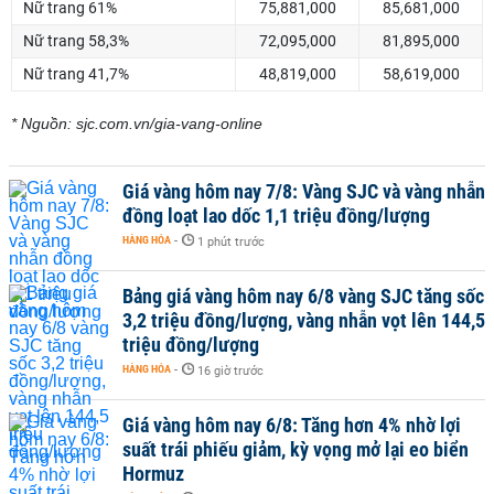
Nữ trang 61%
75,881,000
85,681,000
Nữ trang 58,3%
72,095,000
81,895,000
Nữ trang 41,7%
48,819,000
58,619,000
* Nguồn: sjc.com.vn/gia-vang-online
Giá vàng hôm nay 7/8: Vàng SJC và vàng nhẫn
đồng loạt lao dốc 1,1 triệu đồng/lượng
HÀNG HÓA
-
1 phút trước
Bảng giá vàng hôm nay 6/8 vàng SJC tăng sốc
3,2 triệu đồng/lượng, vàng nhẫn vọt lên 144,5
triệu đồng/lượng
HÀNG HÓA
-
16 giờ trước
Giá vàng hôm nay 6/8: Tăng hơn 4% nhờ lợi
suất trái phiếu giảm, kỳ vọng mở lại eo biển
Hormuz