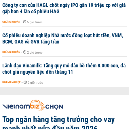
Công ty con của HAGL chốt ngày IPO gần 19 triệu cp với giá
gấp hơn 4 lần cổ phiếu HAG
CHỨNG KHOÁN
-
5 giờ trước
Cổ phiếu doanh nghiệp Nhà nước đồng loạt hút tiền, VNM,
BCM, GAS và GVR tăng trần
CHỨNG KHOÁN
-
2 giờ trước
Lãnh đạo Vinamilk: Tăng quy mô đàn bò thêm 8.000 con, đã
chốt giá nguyên liệu đến tháng 11
DOANH NGHIỆP
-
2 giờ trước
Top ngân hàng tăng trưởng cho vay
mạnh nhất nửa đầu năm 2026