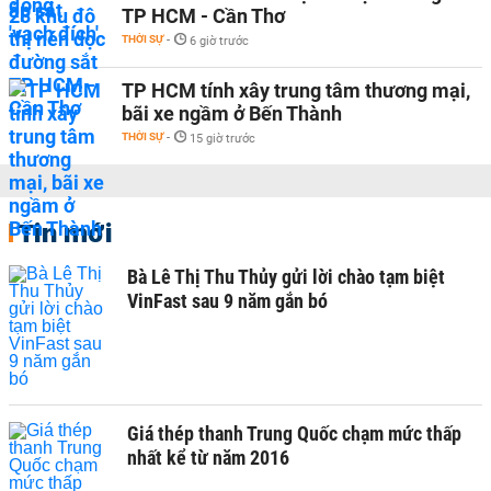
TP HCM - Cần Thơ
THỜI SỰ
-
6 giờ trước
TP HCM tính xây trung tâm thương mại,
bãi xe ngầm ở Bến Thành
THỜI SỰ
-
15 giờ trước
Tin mới
Bà Lê Thị Thu Thủy gửi lời chào tạm biệt
VinFast sau 9 năm gắn bó
Giá thép thanh Trung Quốc chạm mức thấp
nhất kể từ năm 2016