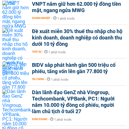
VNPT nắm giữ hơn 62.000 tỷ đồng tiền
mặt, ngang ngửa MWG
DOANH NGHIỆP
-
1 phút trước
Đề xuất miễn 30% thuế thu nhập cho hộ
kinh doanh, doanh nghiệp có doanh thu
dưới 10 tỷ đồng
THỜI SỰ
-
1 phút trước
BIDV sắp phát hành gần 500 triệu cổ
phiếu, tăng vốn lên gần 77.800 tỷ
TÀI CHÍNH
-
1 phút trước
Dàn lãnh đạo GenZ nhà Vingroup,
Techcombank, VPBank, PC1: Người
nắm 10.000 tỷ đồng cổ phiếu, người
làm chủ tịch ở tuổi 27
KINH DOANH
-
1 phút trước