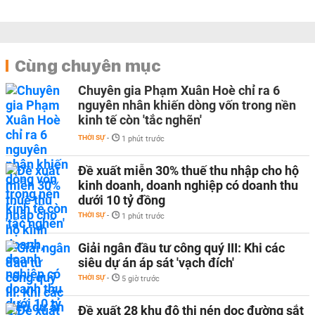
Cùng chuyên mục
Chuyên gia Phạm Xuân Hoè chỉ ra 6
nguyên nhân khiến dòng vốn trong nền
kinh tế còn 'tắc nghẽn'
THỜI SỰ
-
1 phút trước
Đề xuất miễn 30% thuế thu nhập cho hộ
kinh doanh, doanh nghiệp có doanh thu
dưới 10 tỷ đồng
THỜI SỰ
-
1 phút trước
Giải ngân đầu tư công quý III: Khi các
siêu dự án áp sát 'vạch đích'
THỜI SỰ
-
5 giờ trước
Đề xuất 28 khu đô thị nén dọc đường sắt