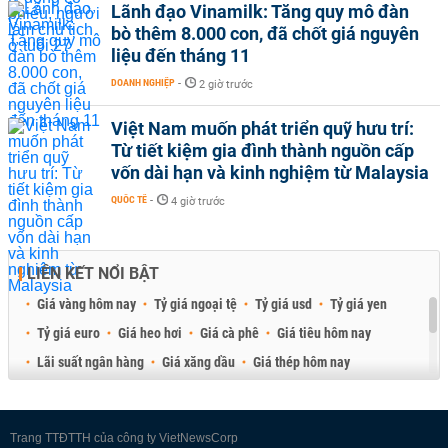
Lãnh đạo Vinamilk: Tăng quy mô đàn
bò thêm 8.000 con, đã chốt giá nguyên
liệu đến tháng 11
DOANH NGHIỆP
-
2 giờ trước
Việt Nam muốn phát triển quỹ hưu trí:
Từ tiết kiệm gia đình thành nguồn cấp
vốn dài hạn và kinh nghiệm từ Malaysia
QUỐC TẾ
-
4 giờ trước
LIÊN KẾT NỔI BẬT
Giá vàng hôm nay
Tỷ giá ngoại tệ
Tỷ giá usd
Tỷ giá yen
Tỷ giá euro
Giá heo hơi
Giá cà phê
Giá tiêu hôm nay
Lãi suất ngân hàng
Giá xăng dầu
Giá thép hôm nay
Giá sầu riêng
Giá thịt heo
Giá gạo
Giá cao su
Best Retail Brokers
Diễn đàn đầu tư Việt Nam 2026
Trang TTĐTTH của công ty VietNewsCorp