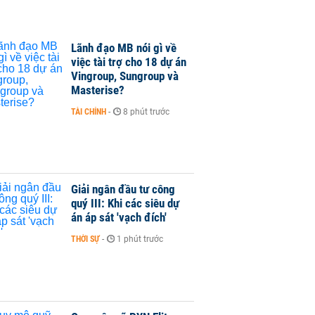
Lãnh đạo MB nói gì về
việc tài trợ cho 18 dự án
Vingroup, Sungroup và
Masterise?
TÀI CHÍNH
-
8 phút trước
Giải ngân đầu tư công
quý III: Khi các siêu dự
án áp sát 'vạch đích'
THỜI SỰ
-
1 phút trước