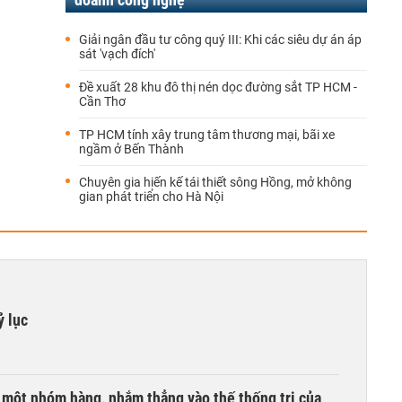
Giải ngân đầu tư công quý III: Khi các siêu dự án áp
sát 'vạch đích'
Đề xuất 28 khu đô thị nén dọc đường sắt TP HCM -
Cần Thơ
TP HCM tính xây trung tâm thương mại, bãi xe
ngầm ở Bến Thành
Chuyên gia hiến kế tái thiết sông Hồng, mở không
gian phát triển cho Hà Nội
ỷ lục
i một nhóm hàng, nhắm thẳng vào thế thống trị của