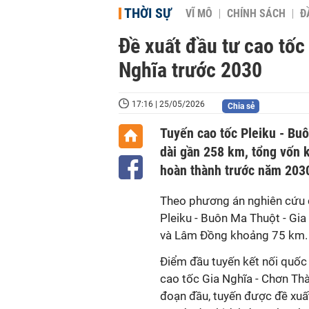
THỜI SỰ
VĨ MÔ
CHÍNH SÁCH
Đ
Đề xuất đầu tư cao tốc
Nghĩa trước 2030
17:16 | 25/05/2026
Chia sẻ
Tuyến cao tốc Pleiku - Bu
dài gần 258 km, tổng vốn 
hoàn thành trước năm 203
Theo phương án nghiên cứu c
Pleiku - Buôn Ma Thuột - Gi
và Lâm Đồng khoảng 75 km.
Điểm đầu tuyến kết nối quốc l
cao tốc Gia Nghĩa - Chơn Thà
đoạn đầu, tuyến được đề xuất