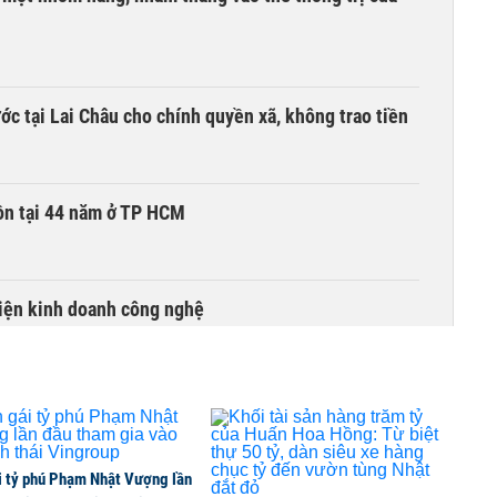
c tại Lai Châu cho chính quyền xã, không trao tiền
ồn tại 44 năm ở TP HCM
kiện kinh doanh công nghệ
đồng loạt hút tiền, VNM, BCM, GAS và GVR tăng trần
i tỷ phú Phạm Nhật Vượng lần