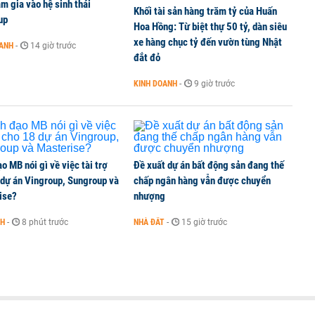
àn bò thêm 8.000 con, đã chốt giá nguyên liệu đến
m gia vào hệ sinh thái
Khối tài sản hàng trăm tỷ của Huấn
up
Hoa Hồng: Từ biệt thự 50 tỷ, dàn siêu
xe hàng chục tỷ đến vườn tùng Nhật
OANH
-
14 giờ trước
đắt đỏ
 nhiệm
KINH DOANH
-
9 giờ trước
o MB nói gì về việc tài trợ
Đề xuất dự án bất động sản đang thế
 dự án Vingroup, Sungroup và
chấp ngân hàng vẫn được chuyển
ise?
nhượng
NH
-
8 phút trước
NHÀ ĐẤT
-
15 giờ trước