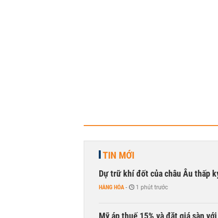
TIN MỚI
Dự trữ khí đốt của châu Âu thấp k
HÀNG HÓA
-
1 phút trước
Mỹ áp thuế 15% và đặt giá sàn vớ