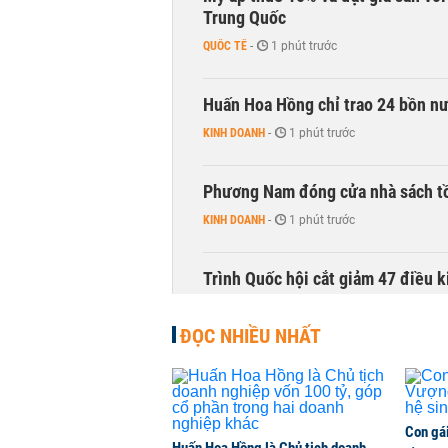
Trung Quốc
QUỐC TẾ
-
1 phút trước
Huấn Hoa Hồng chỉ trao 24 bồn nướ
KINH DOANH
-
1 phút trước
Phương Nam đóng cửa nhà sách t
KINH DOANH
-
1 phút trước
Trình Quốc hội cắt giảm 47 điều 
THỜI SỰ
-
1 phút trước
ĐỌC NHIỀU NHẤT
Cổ phiếu doanh nghiệp Nhà nước 
CHỨNG KHOÁN
-
1 phút trước
Con gá