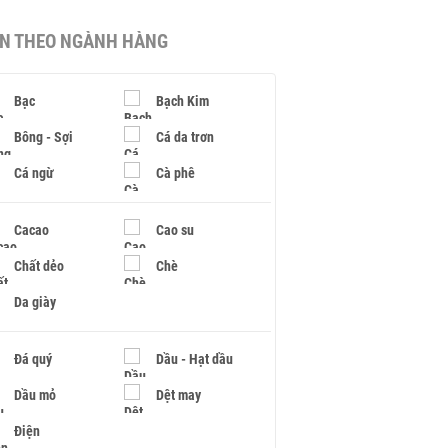
IN THEO NGÀNH HÀNG
Bạc
Bạch Kim
Bông - Sợi
Cá da trơn
Cá ngừ
Cà phê
Cacao
Cao su
Chất dẻo
Chè
Da giày
Đá quý
Dầu - Hạt dầu
Dầu mỏ
Dệt may
Điện