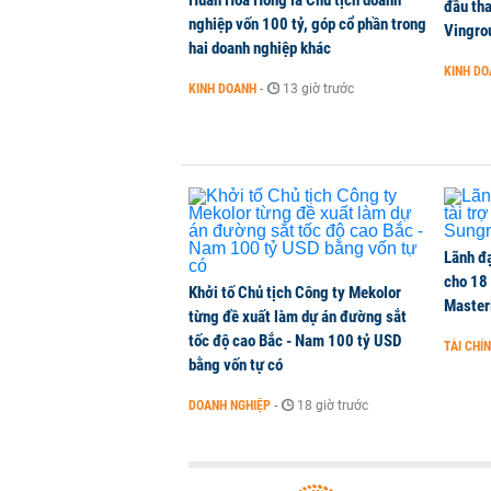
Huấn Hoa Hồng là Chủ tịch doanh
Lãnh đạo Vinamilk: Tăng quy mô đ
đầu tha
nghiệp vốn 100 tỷ, góp cổ phần trong
tháng 11
Vingro
hai doanh nghiệp khác
DOANH NGHIỆP
-
1 phút trước
KINH D
KINH DOANH
-
13 giờ trước
Thành viên HĐQT VPBankS xin từ
CHỨNG KHOÁN
-
1 phút trước
Lãnh đạ
cho 18
Khởi tố Chủ tịch Công ty Mekolor
Master
từng đề xuất làm dự án đường sắt
tốc độ cao Bắc - Nam 100 tỷ USD
TÀI CHÍ
bằng vốn tự có
DOANH NGHIỆP
-
18 giờ trước