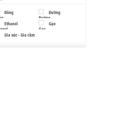
Đồng
Đường
Ethanol
Gạo
Gia súc - Gia cầm
Giấy
Gỗ
Hạt điều
Hồ tiêu - Hạt tiêu
Khí đốt
Kim loại khác
Mắc ca
Muối
Ngũ cốc
Nhựa - Hạt nhựa
Palladium
Phân bón