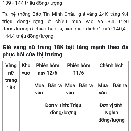
139 - 144 triệu đồng/lượng.
Tại hệ thống Bảo Tín Minh Châu, giá vàng 24K tăng 9,4
triệu đồng/lượng ở chiều mua vào và 8,4 triệu
đồng/lượng ở chiều bán ra, hiện giao dịch ở mức 140,4 -
144,4 triệu đồng/lượng.
Giá vàng nữ trang 18K bật tăng mạnh theo đà
phục hồi của thị trường
Vàng
Khu
Phiên hôm
Phiên hôm
Chênh lệch
nữ
vực
nay 12/6
11/6
trang
Mua
Bán ra
Mua
Bán ra
Mua
Bán ra
18K
vào
vào
vào
Đơn vị tính: Triệu
Đơn vị tính:
đồng/lượng
Nghìn
đồng/lượng