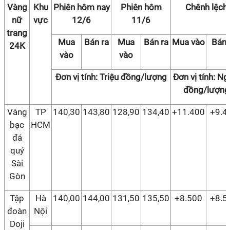
Vàng
Khu
Phiên hôm nay
Phiên hôm
Chênh lệch
nữ
vực
12/6
11/6
trang
Mua
Bán ra
Mua
Bán ra
Mua vào
Bán 
24K
vào
vào
Đơn vị tính: Triệu đồng/lượng
Đơn vị tính: Ng
đồng/lượng
Vàng
TP
140,30
143,80
128,90
134,40
+11.400
+9.4
bạc
HCM
đá
quý
Sài
Gòn
Tập
Hà
140,00
144,00
131,50
135,50
+8.500
+8.5
đoàn
Nội
Doji