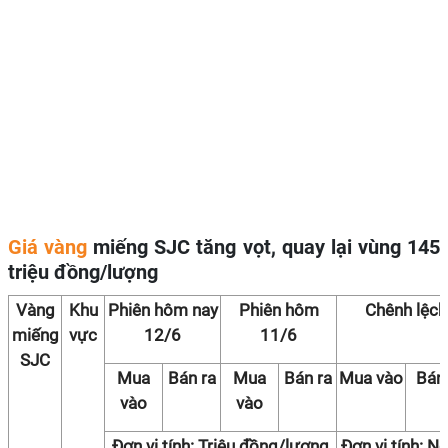
Giá vàng
miếng SJC tăng vọt, quay lại vùng 145
triệu đồng/lượng
Vàng
Khu
Phiên hôm nay
Phiên hôm
Chênh lệch
miếng
vực
12/6
11/6
SJC
Mua
Bán ra
Mua
Bán ra
Mua vào
Bán 
vào
vào
Đơn vị tính: Triệu đồng/lượng
Đơn vị tính: N