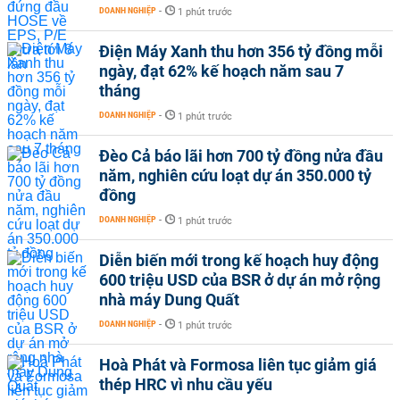
DOANH NGHIỆP
-
1 phút trước
Điện Máy Xanh thu hơn 356 tỷ đồng mỗi
ngày, đạt 62% kế hoạch năm sau 7
tháng
DOANH NGHIỆP
-
1 phút trước
Đèo Cả báo lãi hơn 700 tỷ đồng nửa đầu
năm, nghiên cứu loạt dự án 350.000 tỷ
đồng
DOANH NGHIỆP
-
1 phút trước
Diễn biến mới trong kế hoạch huy động
600 triệu USD của BSR ở dự án mở rộng
nhà máy Dung Quất
DOANH NGHIỆP
-
1 phút trước
Hoà Phát và Formosa liên tục giảm giá
thép HRC vì nhu cầu yếu