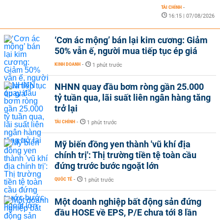
TÀI CHÍNH
-
16:15 | 07/08/2026
‘Cơn ác mộng’ bán lại kim cương: Giảm
50% vẫn ế, người mua tiếp tục ép giá
KINH DOANH
-
1 phút trước
NHNN quay đầu bơm ròng gần 25.000
tỷ tuần qua, lãi suất liên ngân hàng tăng
trở lại
TÀI CHÍNH
-
1 phút trước
Mỹ biến đồng yen thành 'vũ khí địa
chính trị': Thị trường tiền tệ toàn cầu
đứng trước bước ngoặt lớn
QUỐC TẾ
-
1 phút trước
Một doanh nghiệp bất động sản đứng
đầu HOSE về EPS, P/E chưa tới 8 lần