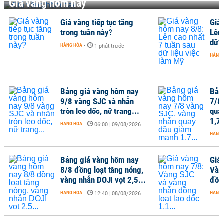
Giá vàng hôm nay
Giá vàng tiếp tục tăng
Giá
trong tuần này?
Lên
dữ 
HÀNG HÓA
-
1 phút trước
HÀNG
Bảng giá vàng hôm nay
Bản
9/8 vàng SJC và nhẫn
7/8
tròn leo dốc, nữ trang...
qua
1,7.
HÀNG HÓA
-
06:00 | 09/08/2026
HÀNG
Bảng giá vàng hôm nay
Giá
8/8 đồng loạt tăng nóng,
Vàn
vàng nhẫn DOJI vọt 2,5...
đồng
HÀNG HÓA
-
HÀNG
12:40 | 08/08/2026