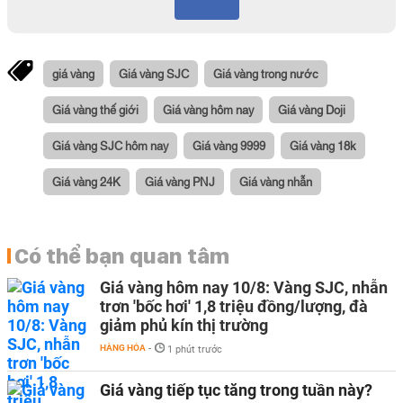
giá vàng
Giá vàng SJC
Giá vàng trong nước
Giá vàng thế giới
Giá vàng hôm nay
Giá vàng Doji
Giá vàng SJC hôm nay
Giá vàng 9999
Giá vàng 18k
Giá vàng 24K
Giá vàng PNJ
Giá vàng nhẫn
Có thể bạn quan tâm
Giá vàng hôm nay 10/8: Vàng SJC, nhẫn
trơn 'bốc hơi' 1,8 triệu đồng/lượng, đà
giảm phủ kín thị trường
HÀNG HÓA
-
1 phút trước
Giá vàng tiếp tục tăng trong tuần này?