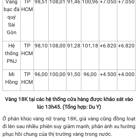
Vàng
TP
98,51
108,01
91,46
100,96
+7.050
+7.050
bạc đá
HCM
quý
Sài
Gòn
Hệ
TP
98,10
108,00
91,28
101,18
+6.820
+6.820
thống
HCM
PNJ
Mi
TP
96,00
100,00
91,50
96,00
+4.500
+4.000
Hồng
HCM
Vàng 18K tại các hệ thống cửa hàng được khảo sát vào
lúc 13h45. (Tổng hợp: Du Y)
Ở phân khúc vàng nữ trang 18K, giá vàng cũng đồng loạt
đi lên sau nhiều phiên suy giảm mạnh, phản ánh xu hướng
phục hồi chung của thị trường vàng trong nước.