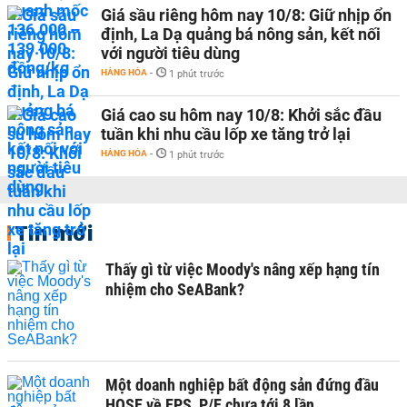
Giá sầu riêng hôm nay 10/8: Giữ nhịp ổn
định, La Dạ quảng bá nông sản, kết nối
với người tiêu dùng
HÀNG HÓA
-
1 phút trước
Giá cao su hôm nay 10/8: Khởi sắc đầu
tuần khi nhu cầu lốp xe tăng trở lại
HÀNG HÓA
-
1 phút trước
Tin mới
Thấy gì từ việc Moody's nâng xếp hạng tín
nhiệm cho SeABank?
Một doanh nghiệp bất động sản đứng đầu
HOSE về EPS, P/E chưa tới 8 lần