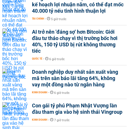
kế hoạch lợi nhuận năm, có thể đạt mốc
40.000 tỷ nếu tình hình thuận lợi
TÀI CHÍNH
-
5 giờ trước
AI trở nên 'đáng sợ' hơn Bitcoin: Giới
đầu tư tháo chạy vì thị trường bốc hơi
40%, 150 tỷ USD bị rút không thương
tiếc
QUỐC TẾ
-
6 giờ trước
Doanh nghiệp duy nhất sản xuất vàng
mã trên sàn báo lãi tăng 64%, không
vay một đồng nào từ ngân hàng
KINH DOANH
-
6 giờ trước
Con gái tỷ phú Phạm Nhật Vượng lần
đầu tham gia vào hệ sinh thái Vingroup
KINH DOANH
-
7 giờ trước