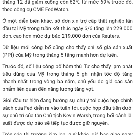
tháng 12 đã giảm xuống còn 62%, từ mức 69% trước đó,
theo công cụ CME FedWatch.
Ở một diễn biến khác, số đơn xin trợ cấp thất nghiệp lần
đầu tại Mỹ trong tuần kết thúc ngày 6/6 tăng lên 229.000
đơn, cao hơn mức dự báo 219.000 đơn của Reuters.
Dữ liệu mới công bố cũng cho thấy chỉ số giá sản xuất
(PPI) của Mỹ trong tháng 5 tăng mạnh hơn dự kiến.
Trước đó, số liệu công bố hôm thứ Tư cho thấy lạm phát
tiêu dùng của Mỹ trong tháng 5 ghi nhận tốc độ tăng
nhanh nhất trong vòng ba năm, chủ yếu do giá các sản
phẩm liên quan đến năng lượng tăng vọt.
Giới đầu tư hiện đang hướng sự chú ý tới cuộc họp chính
sách của Fed diễn ra vào tuần tới, cuộc họp đầu tiên dưới
sự chủ trì của tân Chủ tịch Kevin Warsh, trong bối cảnh lãi
suất được dự báo sẽ tiếp tục được giữ nguyên.
Trên các thị trường kim loại quý khác, giá bạc giao ngay