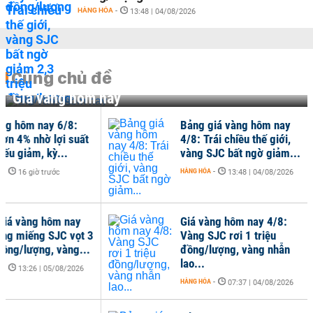
HÀNG HÓA
-
13:48 | 04/08/2026
Cùng chủ đề
Giá vàng hôm nay
ng hôm nay 6/8:
Bảng giá vàng hôm nay
ơn 4% nhờ lợi suất
4/8: Trái chiều thế giới,
iếu giảm, kỳ...
vàng SJC bất ngờ giảm...
-
HÀNG HÓA
-
16 giờ trước
13:48 | 04/08/2026
iá vàng hôm nay
Giá vàng hôm nay 4/8:
ng miếng SJC vọt 3
Vàng SJC rơi 1 triệu
đồng/lượng, vàng...
đồng/lượng, vàng nhẫn
lao...
-
13:26 | 05/08/2026
HÀNG HÓA
-
07:37 | 04/08/2026