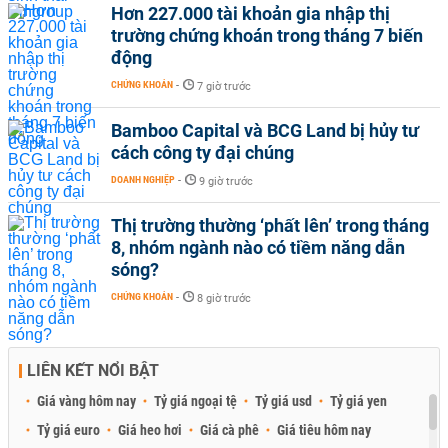
Hơn 227.000 tài khoản gia nhập thị
trường chứng khoán trong tháng 7 biến
động
CHỨNG KHOÁN
-
7 giờ trước
Bamboo Capital và BCG Land bị hủy tư
cách công ty đại chúng
DOANH NGHIỆP
-
9 giờ trước
Thị trường thường ‘phất lên’ trong tháng
8, nhóm ngành nào có tiềm năng dẫn
sóng?
CHỨNG KHOÁN
-
8 giờ trước
LIÊN KẾT NỔI BẬT
Giá vàng hôm nay
Tỷ giá ngoại tệ
Tỷ giá usd
Tỷ giá yen
Tỷ giá euro
Giá heo hơi
Giá cà phê
Giá tiêu hôm nay