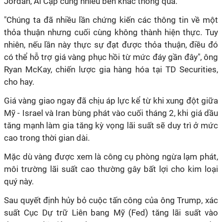
Jordan, Ai Cập cùng nhiều bên khác thông qua.
"Chúng ta đã nhiều lần chứng kiến các thông tin về một
thỏa thuận nhưng cuối cùng không thành hiện thực. Tuy
nhiên, nếu lần này thực sự đạt được thỏa thuận, điều đó
có thể hỗ trợ giá vàng phục hồi từ mức đáy gần đây", ông
Ryan McKay, chiến lược gia hàng hóa tại TD Securities,
cho hay.
Giá vàng giao ngay đã chịu áp lực kể từ khi xung đột giữa
Mỹ - Israel và Iran bùng phát vào cuối tháng 2, khi giá dầu
tăng mạnh làm gia tăng kỳ vọng lãi suất sẽ duy trì ở mức
cao trong thời gian dài.
Mặc dù vàng được xem là công cụ phòng ngừa lạm phát,
môi trường lãi suất cao thường gây bất lợi cho kim loại
quý này.
Sau quyết định hủy bỏ cuộc tấn công của ông Trump, xác
suất Cục Dự trữ Liên bang Mỹ (Fed) tăng lãi suất vào