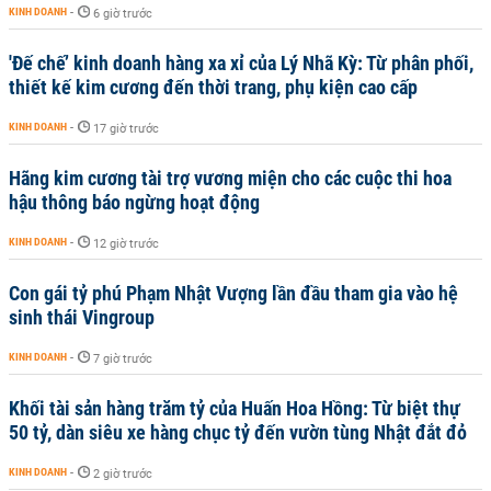
KINH DOANH
-
6 giờ trước
'Đế chế’ kinh doanh hàng xa xỉ của Lý Nhã Kỳ: Từ phân phối,
thiết kế kim cương đến thời trang, phụ kiện cao cấp
KINH DOANH
-
17 giờ trước
Hãng kim cương tài trợ vương miện cho các cuộc thi hoa
hậu thông báo ngừng hoạt động
KINH DOANH
-
12 giờ trước
Con gái tỷ phú Phạm Nhật Vượng lần đầu tham gia vào hệ
sinh thái Vingroup
KINH DOANH
-
7 giờ trước
Khối tài sản hàng trăm tỷ của Huấn Hoa Hồng: Từ biệt thự
50 tỷ, dàn siêu xe hàng chục tỷ đến vườn tùng Nhật đắt đỏ
KINH DOANH
-
2 giờ trước