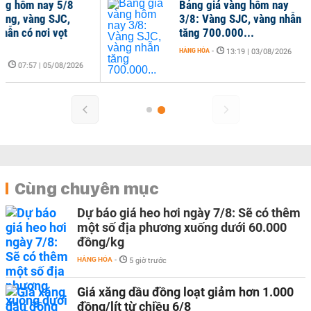
ng hôm nay 5/8
Bảng giá vàng hôm nay
óng, vàng SJC,
3/8: Vàng SJC, vàng nhẫn
hẫn có nơi vọt
tăng 700.000...
HÀNG HÓA
-
13:19 | 03/08/2026
-
07:57 | 05/08/2026
Cùng chuyên mục
Dự báo giá heo hơi ngày 7/8: Sẽ có thêm
một số địa phương xuống dưới 60.000
đồng/kg
HÀNG HÓA
-
5 giờ trước
Giá xăng dầu đồng loạt giảm hơn 1.000
đồng/lít từ chiều 6/8