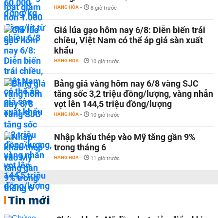
HÀNG HÓA
-
8 giờ trước
Giá lúa gạo hôm nay 6/8: Diễn biến trái
chiều, Việt Nam có thể áp giá sàn xuất
khẩu
HÀNG HÓA
-
10 giờ trước
Bảng giá vàng hôm nay 6/8 vàng SJC
tăng sốc 3,2 triệu đồng/lượng, vàng nhẫn
vọt lên 144,5 triệu đồng/lượng
HÀNG HÓA
-
10 giờ trước
Nhập khẩu thép vào Mỹ tăng gần 9%
trong tháng 6
HÀNG HÓA
-
11 giờ trước
Tin mới