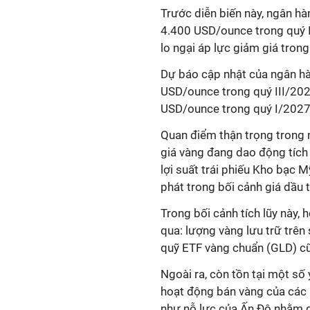
Trước diễn biến này, ngân h
4.400 USD/ounce trong quý I
lo ngại áp lực giảm giá tron
Dự báo cập nhật của ngân h
USD/ounce trong quý III/20
USD/ounce trong quý I/2027
Quan điểm thận trọng trong n
giá vàng đang dao động tíc
lợi suất trái phiếu Kho bạc M
phát trong bối cảnh giá dầu 
Trong bối cảnh tích lũy này, 
qua: lượng vàng lưu trữ trên
quỹ ETF vàng chuẩn (GLD) c
Ngoài ra, còn tồn tại một số 
hoạt động bán vàng của các
như nỗ lực của Ấn Độ nhằm g