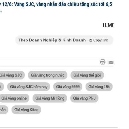
 12/6: Vàng SJC, vàng nhẫn đảo chiều tăng sốc tới 6,5
.
H.Mĩ
Theo
Doanh Nghiệp & Kinh Doanh
Copy link
Giá vàng SJC
Giá vàng trong nước
Giá vàng thế giới
i
Giá vàng SJC hôm nay
Giá vàng 9999
Giá vàng 18k
Giá vàng online
Giá vàng Mi Hồng
Giá vàng PNJ
nhẫn
Giá vàng Kitco