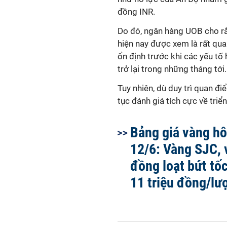
đồng INR.
Do đó, ngân hàng UOB cho r
hiện nay được xem là rất quan
ổn định trước khi các yếu tố h
trở lại trong những tháng tới.
Tuy nhiên, dù duy trì quan đ
tục đánh giá tích cực về triể
Bảng giá vàng h
12/6: Vàng SJC,
đồng loạt bứt tố
11 triệu đồng/lư