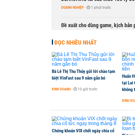
DOANH NGHIỆP
-
1 phút trước
Đề xuất cho dùng game, kịch bản 
TÀI CHÍNH
-
1 phút trước
ĐỌC NHIỀU NHẤT
Bà Lê Thị Thu Thủy gửi lời chào tạm
Huấn H
biệt VinFast sau 9 năm gắn bó
tại Lai
không t
KINH DOANH
-
10 giờ trước
KINH D
Chứng khoán VIX chốt ngày chia cổ