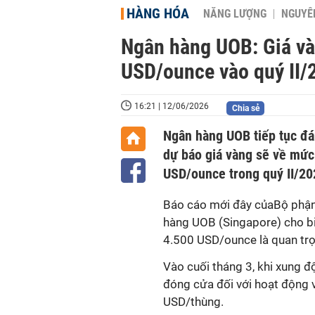
HÀNG HÓA
NĂNG LƯỢNG
NGUYÊN
Ngân hàng UOB: Giá và
USD/ounce vào quý II/
16:21 | 12/06/2026
Chia sẻ
Ngân hàng UOB tiếp tục đán
dự báo giá vàng sẽ về mức 
USD/ounce trong quý II/20
Báo cáo mới đây củaBộ phận 
hàng UOB (Singapore) cho bi
4.500 USD/ounce là quan trọn
Vào cuối tháng 3, khi xung đ
đóng cửa đối với hoạt động 
USD/thùng.