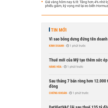
Giá vàng hôm nay 6/8: Tăng hơn 4% nhờ lợi
phiếu giảm, kỳ vọng mở lại eo biển Hormu
TIN MỚI
Vì sao bỗng dưng đứng tên doanh
KINH DOANH
-
1 phút trước
Thuế mới của Mỹ tạo thêm sức ép 
HÀNG HÓA
-
1 phút trước
Sau tháng 7 bán ròng hơn 12.000 
đồng
CHỨNG KHOÁN
-
1 phút trước
DatVietVAC lãi sau thuế 135 tỷ đ