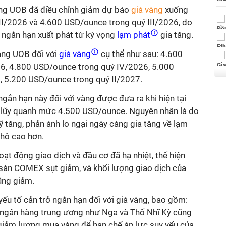
àng UOB đã điều chỉnh giảm dự báo
giá vàng
xuống
I/2026 và 4.600 USD/ounce trong quý III/2026, do
g ngắn hạn xuất phát từ kỳ vọng
lạm phát
gia tăng.
àng UOB đối với
giá vàng
cụ thể như sau: 4.600
26, 4.800 USD/ounce trong quý IV/2026, 5.000
, 5.200 USD/ounce trong quý II/2027.
gắn hạn này đối với vàng được đưa ra khi hiện tại
h lũy quanh mức 4.500 USD/ounce. Nguyên nhân là do
ỹ tăng, phản ánh lo ngại ngày càng gia tăng về lạm
thô cao hơn.
hoạt động giao dịch và đầu cơ đã hạ nhiệt, thể hiện
 sàn COMEX sụt giảm, và khối lượng giao dịch của
ũng giảm.
yếu tố cản trở ngắn hạn đối với giá vàng, bao gồm:
 ngân hàng trung ương như Nga và Thổ Nhĩ Kỳ cũng
iảm lượng mua vàng để hạn chế áp lực suy yếu của