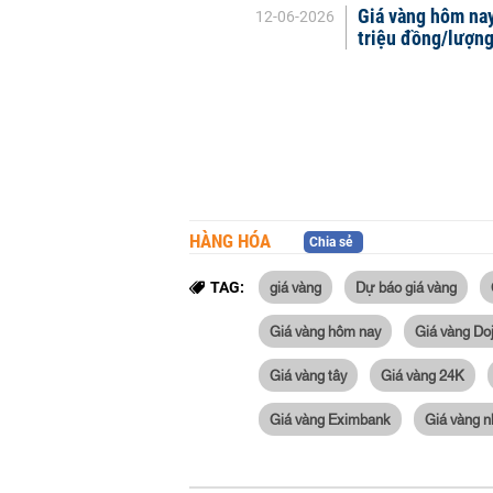
Giá vàng hôm nay
12-06-2026
triệu đồng/lượng
HÀNG HÓA
Chia sẻ
giá vàng
Dự báo giá vàng
TAG:
Giá vàng hôm nay
Giá vàng Doj
Giá vàng tây
Giá vàng 24K
Giá vàng Eximbank
Giá vàng 