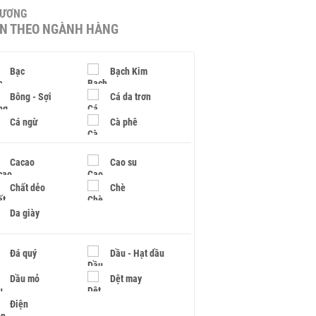
HƯƠNG
IN THEO NGÀNH HÀNG
Bạc
Bạch Kim
Bông - Sợi
Cá da trơn
Cá ngừ
Cà phê
Cacao
Cao su
Chất dẻo
Chè
Da giày
Đá quý
Dầu - Hạt dầu
Dầu mỏ
Dệt may
Điện