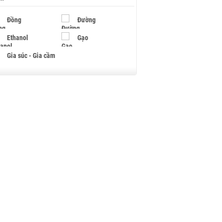
Đồng
Đường
Ethanol
Gạo
Gia súc - Gia cầm
Giấy
Gỗ
Hạt điều
Hồ tiêu - Hạt tiêu
Khí đốt
Kim loại khác
Mắc ca
Muối
Ngũ cốc
Nhựa - Hạt nhựa
Palladium
Phân bón