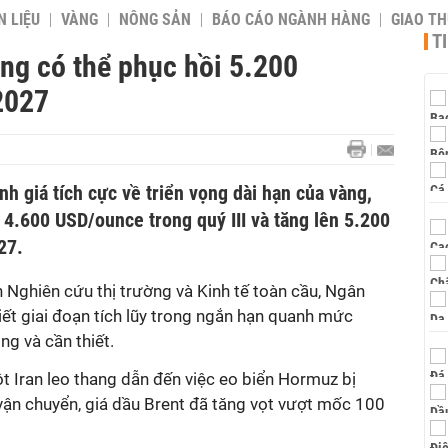
 LIỆU
VÀNG
NÔNG SẢN
BÁO CÁO NGÀNH HÀNG
GIAO T
T
ng có thể phục hồi 5.200
2027
h giá tích cực về triển vọng dài hạn của vàng,
4.600 USD/ounce trong quý III và tăng lên 5.200
27.
Nghiên cứu thị trường và Kinh tế toàn cầu, Ngân
ết giai đoạn tích lũy trong ngắn hạn quanh mức
g và cần thiết.
ột Iran leo thang dẫn đến việc eo biển Hormuz bị
vận chuyển, giá dầu Brent đã tăng vọt vượt mốc 100