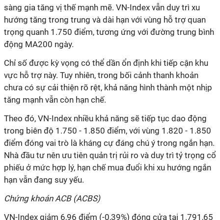
sàng gia tăng vị thế mạnh mẽ. VN-Index vẫn duy trì xu
hướng tăng trong trung và dài hạn với vùng hỗ trợ quan
trọng quanh 1.750 điểm, tương ứng với đường trung bình
động MA200 ngày.
Chỉ số được kỳ vọng có thể dần ổn định khi tiếp cận khu
vực hỗ trợ này. Tuy nhiên, trong bối cảnh thanh khoản
chưa có sự cải thiện rõ rệt, khả năng hình thành một nhịp
tăng mạnh vẫn còn hạn chế.
Theo đó, VN-Index nhiều khả năng sẽ tiếp tục dao động
trong biên độ 1.750 - 1.850 điểm, với vùng 1.820 - 1.850
điểm đóng vai trò là kháng cự đáng chú ý trong ngắn hạn.
Nhà đầu tư nên ưu tiên quản trị rủi ro và duy trì tỷ trọng cổ
phiếu ở mức hợp lý, hạn chế mua đuổi khi xu hướng ngắn
hạn vẫn đang suy yếu.
Chứng khoán ACB (ACBS)
VN-Index giảm 6,96 điểm (-0,39%) đóng cửa tại 1.791,65