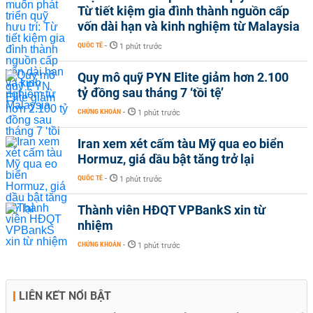
Từ tiết kiệm gia đình thành nguồn cấp
vốn dài hạn và kinh nghiệm từ Malaysia
QUỐC TẾ
-
1 phút trước
Quy mô quỹ PYN Elite giảm hơn 2.100
tỷ đồng sau tháng 7 ‘tồi tệ’
CHỨNG KHOÁN
-
1 phút trước
Iran xem xét cấm tàu Mỹ qua eo biển
Hormuz, giá dầu bật tăng trở lại
QUỐC TẾ
-
1 phút trước
Thành viên HĐQT VPBankS xin từ
nhiệm
CHỨNG KHOÁN
-
1 phút trước
LIÊN KẾT NỔI BẬT