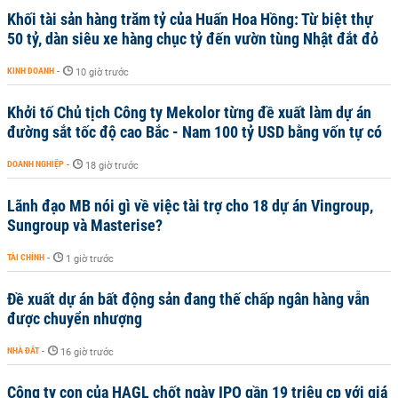
Khối tài sản hàng trăm tỷ của Huấn Hoa Hồng: Từ biệt thự
50 tỷ, dàn siêu xe hàng chục tỷ đến vườn tùng Nhật đắt đỏ
KINH DOANH
-
10 giờ trước
Khởi tố Chủ tịch Công ty Mekolor từng đề xuất làm dự án
đường sắt tốc độ cao Bắc - Nam 100 tỷ USD bằng vốn tự có
DOANH NGHIỆP
-
18 giờ trước
Lãnh đạo MB nói gì về việc tài trợ cho 18 dự án Vingroup,
Sungroup và Masterise?
TÀI CHÍNH
-
1 giờ trước
Đề xuất dự án bất động sản đang thế chấp ngân hàng vẫn
được chuyển nhượng
NHÀ ĐẤT
-
16 giờ trước
Công ty con của HAGL chốt ngày IPO gần 19 triệu cp với giá