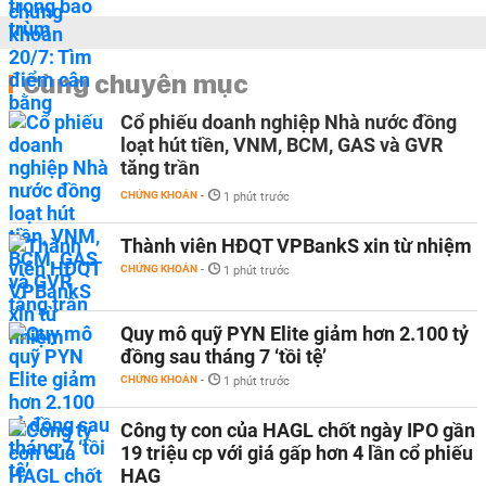
Cùng chuyên mục
Cổ phiếu doanh nghiệp Nhà nước đồng
loạt hút tiền, VNM, BCM, GAS và GVR
tăng trần
CHỨNG KHOÁN
-
1 phút trước
Thành viên HĐQT VPBankS xin từ nhiệm
CHỨNG KHOÁN
-
1 phút trước
Quy mô quỹ PYN Elite giảm hơn 2.100 tỷ
đồng sau tháng 7 ‘tồi tệ’
CHỨNG KHOÁN
-
1 phút trước
Công ty con của HAGL chốt ngày IPO gần
19 triệu cp với giá gấp hơn 4 lần cổ phiếu
HAG