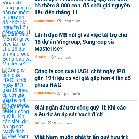
bò thêm 8.000 con, đã chốt giá nguyên
liệu đến tháng 11
DOANH NGHIỆP
-
1 phút trước
Lãnh đạo MB nói gì về việc tài trợ cho
18 dự án Vingroup, Sungroup và
Masterise?
TÀI CHÍNH
-
1 giờ trước
Công ty con của HAGL chốt ngày IPO
gần 19 triệu cp với giá gấp hơn 4 lần cổ
phiếu HAG
CHỨNG KHOÁN
-
1 phút trước
Giải ngân đầu tư công quý III: Khi các
siêu dự án áp sát 'vạch đích'
THỜI SỰ
-
18 phút trước
Việt Nam muốn phát triển quỹ hưu trí: