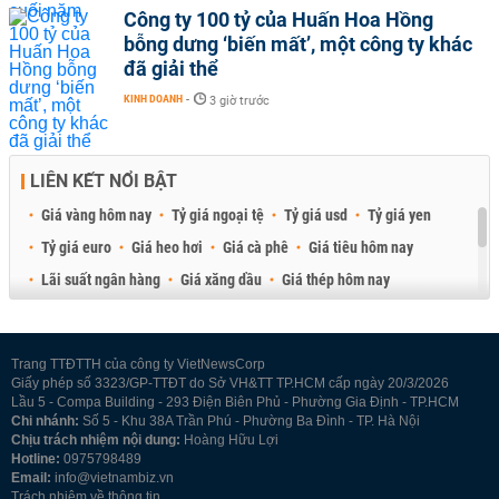
Công ty 100 tỷ của Huấn Hoa Hồng
bỗng dưng ‘biến mất’, một công ty khác
đã giải thể
KINH DOANH
-
3 giờ trước
LIÊN KẾT NỔI BẬT
Giá vàng hôm nay
Tỷ giá ngoại tệ
Tỷ giá usd
Tỷ giá yen
Tỷ giá euro
Giá heo hơi
Giá cà phê
Giá tiêu hôm nay
Lãi suất ngân hàng
Giá xăng dầu
Giá thép hôm nay
Giá sầu riêng
Giá thịt heo
Giá gạo
Giá cao su
Best Retail Brokers
Diễn đàn đầu tư Việt Nam 2026
Trang TTĐTTH của công ty VietNewsCorp
Giấy phép số 3323/GP-TTĐT do Sở VH&TT TP.HCM cấp ngày 20/3/2026
Lầu 5 - Compa Building - 293 Điện Biên Phủ - Phường Gia Định - TP.HCM
Chi nhánh:
Số 5 - Khu 38A Trần Phú - Phường Ba Đình - TP. Hà Nội
Chịu trách nhiệm nội dung:
Hoàng Hữu Lợi
Hotline:
0975798489
Email:
info@vietnambiz.vn
Trách nhiệm về thông tin