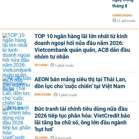
tháng 8
CHỨNG KHOÁN
-
21 giờ trước
TOP 10 ngân hàng lãi lớn nhất từ kinh
doanh ngoại hối nửa đầu năm 2026:
Vietcombank quán quân, ACB dẫn đầu
nhóm tư nhân
TÀI CHÍNH
-
1 phút trước
AEON bán mảng siêu thị tại Thái Lan,
dồn lực cho ‘cuộc chiến’ tại Việt Nam
KINH DOANH
-
1 phút trước
Bức tranh tài chính tiêu dùng nửa đầu
2026 tiếp tục phân hóa: VietCredit báo
lãi tăng ba chữ số, ông lớn đầu ngành
'hụt hơi'
TÀI CHÍNH
-
5 giờ trước