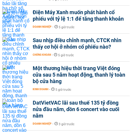
Điện Máy Xanh muốn phát hành cổ
phiếu với tỷ lệ 1:1 để tăng thanh khoản
DOANH NGHIỆP
-
5 giờ trước
Sau nhịp điều chỉnh mạnh, CTCK nhìn
thấy cơ hội ở nhóm cổ phiếu nào?
CHỨNG KHOÁN
-
5 giờ trước
Một thương hiệu thời trang Việt đóng
cửa sau 5 năm hoạt động, thanh lý toàn
bộ cửa hàng
KINH DOANH
-
5 giờ trước
DatVietVAC lãi sau thuế 135 tỷ đồng
nửa đầu năm, dồn 6 concert vào cuối
năm
DOANH NGHIỆP
-
3 giờ trước