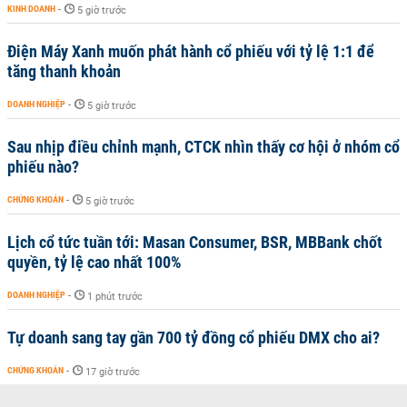
KINH DOANH
-
5 giờ trước
Điện Máy Xanh muốn phát hành cổ phiếu với tỷ lệ 1:1 để
tăng thanh khoản
DOANH NGHIỆP
-
5 giờ trước
Sau nhịp điều chỉnh mạnh, CTCK nhìn thấy cơ hội ở nhóm cổ
phiếu nào?
CHỨNG KHOÁN
-
5 giờ trước
Lịch cổ tức tuần tới: Masan Consumer, BSR, MBBank chốt
quyền, tỷ lệ cao nhất 100%
DOANH NGHIỆP
-
1 phút trước
Tự doanh sang tay gần 700 tỷ đồng cổ phiếu DMX cho ai?
CHỨNG KHOÁN
-
17 giờ trước