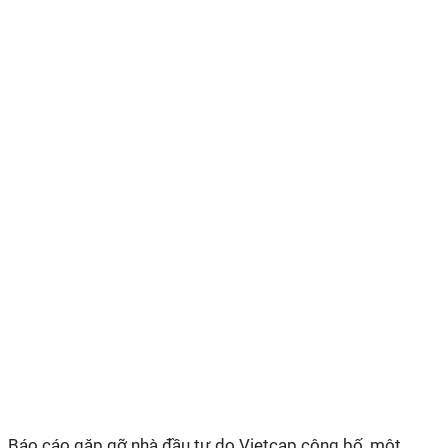
Báo cáo gặp gỡ nhà đầu tư do Vietcap công bố, một