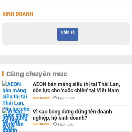
KINH DOANH
Chia sẻ
Cùng chuyên mục
AEON bán mảng siêu thị tại Thái Lan,
dồn lực cho ‘cuộc chiến’ tại Việt Nam
KINH DOANH
-
1 phút trước
Vì sao bỗng dưng đứng tên doanh
nghiệp, hộ kinh doanh?
KINH DOANH
-
2 giờ trước