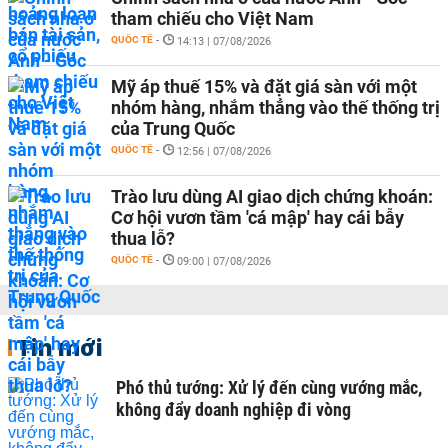
tham chiếu cho Việt Nam
QUỐC TẾ
-
14:13 | 07/08/2026
Mỹ áp thuế 15% và đặt giá sàn với một
nhóm hàng, nhắm thẳng vào thế thống trị
của Trung Quốc
QUỐC TẾ
-
12:56 | 07/08/2026
Trào lưu dùng AI giao dịch chứng khoán:
Cơ hội vươn tầm 'cá mập' hay cái bẫy
thua lỗ?
QUỐC TẾ
-
09:00 | 07/08/2026
Tin mới
Phó thủ tướng: Xử lý đến cùng vướng mắc,
không đẩy doanh nghiệp đi vòng