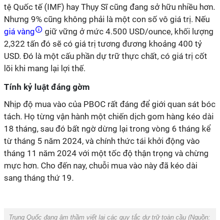
tệ Quốc tế (IMF) hay Thụy Sĩ cũng đang sở hữu nhiều hơn.
Nhưng 9% cũng không phải là một con số vô giá trị. Nếu
giá vàng
giữ vững ở mức 4.500 USD/ounce, khối lượng
2,322 tấn đó sẽ có giá trị tương đương khoảng 400 tỷ
USD. Đó là một cấu phần dự trữ thực chất, có giá trị cốt
lõi khi mang lại lợi thế.
Tính kỷ luật đáng gờm
Nhịp độ mua vào của PBOC rất đáng để giới quan sát bóc
tách. Họ từng vận hành một chiến dịch gom hàng kéo dài
18 tháng, sau đó bất ngờ dừng lại trong vòng 6 tháng kể
từ tháng 5 năm 2024, và chính thức tái khởi động vào
tháng 11 năm 2024 với một tốc độ thận trọng và chừng
mực hơn. Cho đến nay, chuỗi mua vào này đã kéo dài
sang tháng thứ 19.
Trung Quốc đang âm thầm viết lại các quy tắc dự trữ toàn cầu (Nguồn: