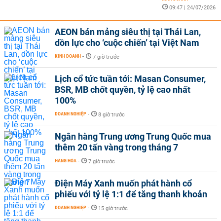
09:47 | 24/07/2026
AEON bán mảng siêu thị tại Thái Lan,
dồn lực cho ‘cuộc chiến’ tại Việt Nam
KINH DOANH
-
7 giờ trước
Lịch cổ tức tuần tới: Masan Consumer,
BSR, MB chốt quyền, tỷ lệ cao nhất
100%
DOANH NGHIỆP
-
8 giờ trước
Ngân hàng Trung ương Trung Quốc mua
thêm 20 tấn vàng trong tháng 7
HÀNG HÓA
-
7 giờ trước
Điện Máy Xanh muốn phát hành cổ
phiếu với tỷ lệ 1:1 để tăng thanh khoản
DOANH NGHIỆP
-
15 giờ trước