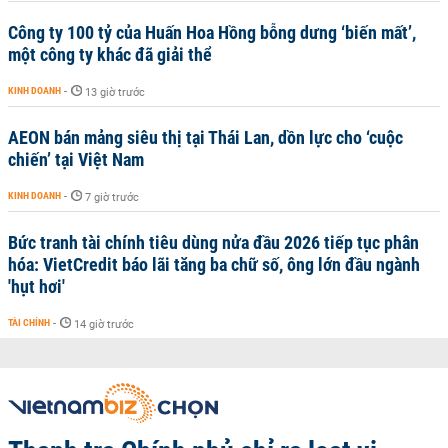
Công ty 100 tỷ của Huấn Hoa Hồng bỗng dưng ‘biến mất’,
một công ty khác đã giải thể
KINH DOANH
-
13 giờ trước
AEON bán mảng siêu thị tại Thái Lan, dồn lực cho ‘cuộc
chiến’ tại Việt Nam
KINH DOANH
-
7 giờ trước
Bức tranh tài chính tiêu dùng nửa đầu 2026 tiếp tục phân
hóa: VietCredit báo lãi tăng ba chữ số, ông lớn đầu ngành
'hụt hơi'
TÀI CHÍNH
-
14 giờ trước