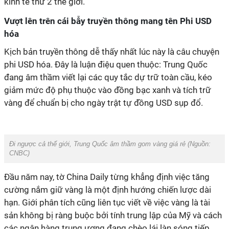
kinh tế thứ 2 thế giới.
Vượt lên trên cái bẫy truyền thông mang tên Phi USD
hóa
Kịch bản truyền thông dễ thấy nhất lúc này là câu chuyện
phi USD hóa. Đây là luận điệu quen thuộc: Trung Quốc
đang âm thầm viết lại các quy tắc dự trữ toàn cầu, kéo
giảm mức độ phụ thuộc vào đồng bạc xanh và tích trữ
vàng để chuẩn bị cho ngày trật tự đồng USD sụp đổ.
Đi ngược cả thế giới, Trung Quốc âm thầm gom vàng giá rẻ (Nguồn:
CNBC)
Đầu năm nay, tờ China Daily từng khẳng định việc tăng
cường nắm giữ vàng là một định hướng chiến lược dài
hạn. Giới phân tích cũng liên tục viết về việc vàng là tài
sản không bị ràng buộc bởi tính trung lập của Mỹ và cách
các ngân hàng trung ương đang chèo lái làn sóng tiếp