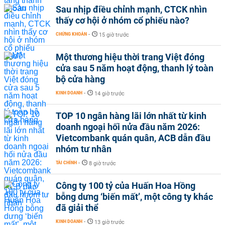
Sau nhịp điều chỉnh mạnh, CTCK nhìn
thấy cơ hội ở nhóm cổ phiếu nào?
CHỨNG KHOÁN
-
15 giờ trước
Một thương hiệu thời trang Việt đóng
cửa sau 5 năm hoạt động, thanh lý toàn
bộ cửa hàng
KINH DOANH
-
14 giờ trước
TOP 10 ngân hàng lãi lớn nhất từ kinh
doanh ngoại hối nửa đầu năm 2026:
Vietcombank quán quân, ACB dẫn đầu
nhóm tư nhân
TÀI CHÍNH
-
8 giờ trước
Công ty 100 tỷ của Huấn Hoa Hồng
bỗng dưng ‘biến mất’, một công ty khác
đã giải thể
KINH DOANH
-
13 giờ trước