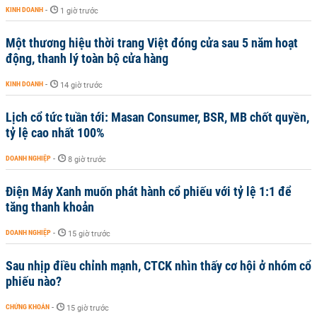
KINH DOANH
-
1 giờ trước
Một thương hiệu thời trang Việt đóng cửa sau 5 năm hoạt
động, thanh lý toàn bộ cửa hàng
KINH DOANH
-
14 giờ trước
Lịch cổ tức tuần tới: Masan Consumer, BSR, MB chốt quyền,
tỷ lệ cao nhất 100%
DOANH NGHIỆP
-
8 giờ trước
Điện Máy Xanh muốn phát hành cổ phiếu với tỷ lệ 1:1 để
tăng thanh khoản
DOANH NGHIỆP
-
15 giờ trước
Sau nhịp điều chỉnh mạnh, CTCK nhìn thấy cơ hội ở nhóm cổ
phiếu nào?
CHỨNG KHOÁN
-
15 giờ trước