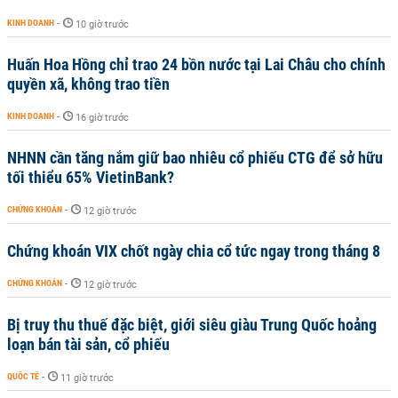
KINH DOANH
-
10 giờ trước
Huấn Hoa Hồng chỉ trao 24 bồn nước tại Lai Châu cho chính
quyền xã, không trao tiền
KINH DOANH
-
16 giờ trước
NHNN cần tăng nắm giữ bao nhiêu cổ phiếu CTG để sở hữu
tối thiểu 65% VietinBank?
CHỨNG KHOÁN
-
12 giờ trước
Chứng khoán VIX chốt ngày chia cổ tức ngay trong tháng 8
CHỨNG KHOÁN
-
12 giờ trước
Bị truy thu thuế đặc biệt, giới siêu giàu Trung Quốc hoảng
loạn bán tài sản, cổ phiếu
QUỐC TẾ
-
11 giờ trước