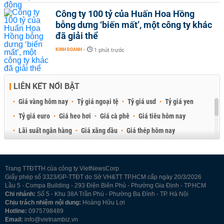
Công ty 100 tỷ của Huấn Hoa Hồng
bỗng dưng ‘biến mất’, một công ty khác
đã giải thể
KINH DOANH
-
1 phút trước
LIÊN KẾT NỔI BẬT
Giá vàng hôm nay
Tỷ giá ngoại tệ
Tỷ giá usd
Tỷ giá yen
Tỷ giá euro
Giá heo hơi
Giá cà phê
Giá tiêu hôm nay
Lãi suất ngân hàng
Giá xăng dầu
Giá thép hôm nay
Giá sầu riêng
Giá thịt heo
Giá gạo
Giá cao su
Best Retail Brokers
Diễn đàn đầu tư Việt Nam 2026
Trang TTĐTTH của công ty VietNewsCorp
Giấy phép số 3323/GP-TTĐT do Sở VH&TT TP.HCM cấp ngày 20/3/2026
Lầu 5 - Compa Building - 293 Điện Biên Phủ - Phường Gia Định - TP.HCM
Chi nhánh:
Số 5 - Khu 38A Trần Phú - Phường Ba Đình - TP. Hà Nội
Chịu trách nhiệm nội dung:
Hoàng Hữu Lợi
Hotline:
0975798489
Email:
info@vietnambiz.vn