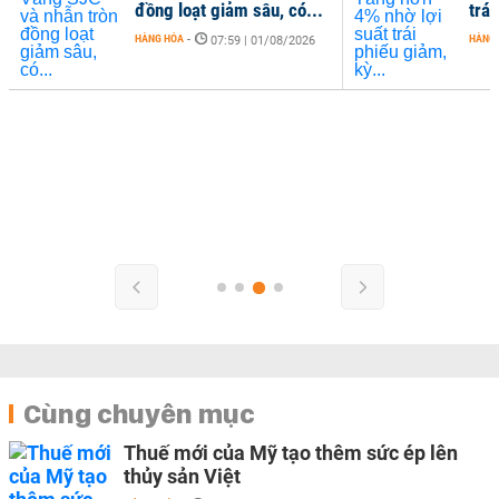
đồng loạt giảm sâu, có...
trái
HÀNG HÓA
-
HÀNG
07:59 | 01/08/2026
Cùng chuyên mục
Thuế mới của Mỹ tạo thêm sức ép lên
thủy sản Việt