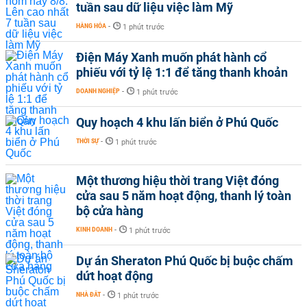
tuần sau dữ liệu việc làm Mỹ
HÀNG HÓA
-
1 phút trước
Điện Máy Xanh muốn phát hành cổ
phiếu với tỷ lệ 1:1 để tăng thanh khoản
DOANH NGHIỆP
-
1 phút trước
Quy hoạch 4 khu lấn biển ở Phú Quốc
THỜI SỰ
-
1 phút trước
Một thương hiệu thời trang Việt đóng
cửa sau 5 năm hoạt động, thanh lý toàn
bộ cửa hàng
KINH DOANH
-
1 phút trước
Dự án Sheraton Phú Quốc bị buộc chấm
dứt hoạt động
NHÀ ĐẤT
-
1 phút trước