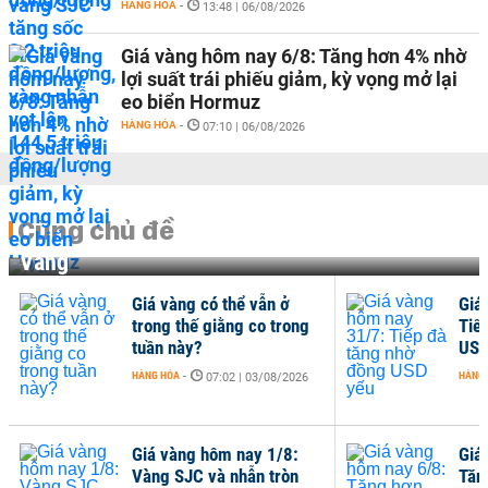
HÀNG HÓA
-
13:48 | 06/08/2026
Giá vàng hôm nay 6/8: Tăng hơn 4% nhờ
lợi suất trái phiếu giảm, kỳ vọng mở lại
eo biển Hormuz
HÀNG HÓA
-
07:10 | 06/08/2026
Cùng chủ đề
Vàng
Giá vàng có thể vẫn ở
Giá
trong thế giằng co trong
Tiế
tuần này?
USD
HÀNG HÓA
-
HÀNG
07:02 | 03/08/2026
Giá vàng hôm nay 1/8:
Giá
Vàng SJC và nhẫn tròn
Tăn